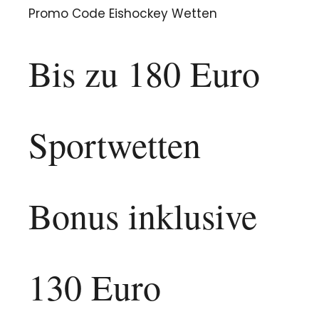
Promo Code Eishockey Wetten
Bis zu 180 Euro
Sportwetten
Bonus inklusive
130 Euro