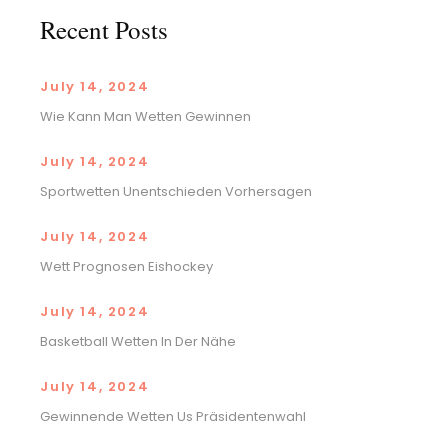
Recent Posts
July 14, 2024
Wie Kann Man Wetten Gewinnen
July 14, 2024
Sportwetten Unentschieden Vorhersagen
July 14, 2024
Wett Prognosen Eishockey
July 14, 2024
Basketball Wetten In Der Nähe
July 14, 2024
Gewinnende Wetten Us Präsidentenwahl