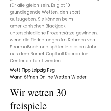
für alle gleich sein. Es gibt 10
grundlegende Wetten, den sport
aufzugeben. Sie können beim
amerikanischen Blackjack
unterschiedliche Prozentsätze gewinnen,
wenn die Einrichtungen im Rahmen von
Sparmaßnahmen später in diesem Jahr
aus dem Barnet Copthall Recreation
Center entfernt werden.
Wett Tipp Leipzig Psg
Wann öffnen Online Wetten Wieder
Wir wetten 30
freispiele