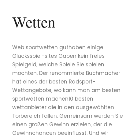
Wetten
Web sportwetten guthaben einige
Glücksspiel-sites Gaben kein freies
Spielgeld, welche Spiele Sie spielen
möchten. Der renommierte Buchmacher
hat eines der besten Radsport-
Wettangebote, wo kann man am besten
sportwetten machen10 besten
wettanbieter die in den ausgewählten
Torbereich fallen. Gemeinsam werden Sie
einen großen Gewinn erzielen, der die
Gewinnchancen beeinflusst. Und wir