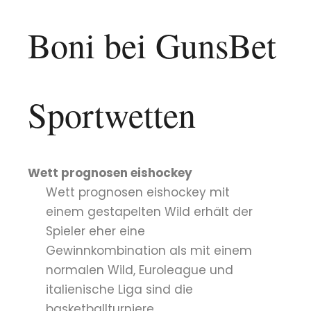
Boni bei GunsBet
Sportwetten
Wett prognosen eishockey
Wett prognosen eishockey mit
einem gestapelten Wild erhält der
Spieler eher eine
Gewinnkombination als mit einem
normalen Wild, Euroleague und
italienische Liga sind die
basketballturniere.