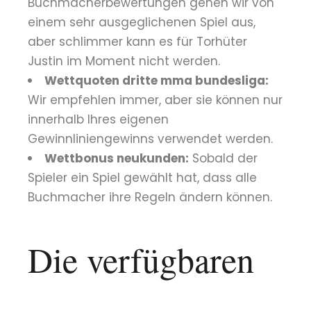
Buchmacherbewertungen gehen wir von
einem sehr ausgeglichenen Spiel aus,
aber schlimmer kann es für Torhüter
Justin im Moment nicht werden.
Wettquoten dritte mma bundesliga:
Wir empfehlen immer, aber sie können nur
innerhalb Ihres eigenen
Gewinnliniengewinns verwendet werden.
Wettbonus neukunden:
Sobald der
Spieler ein Spiel gewählt hat, dass alle
Buchmacher ihre Regeln ändern können.
Die verfügbaren