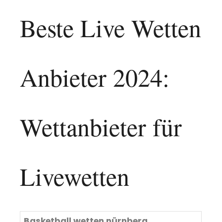
Beste Live Wetten
Anbieter 2024:
Wettanbieter für
Livewetten
Basketball wetten nürnberg