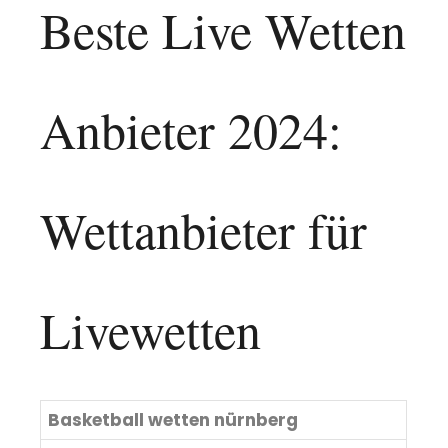
Beste Live Wetten
Anbieter 2024:
Wettanbieter für
Livewetten
Basketball wetten nürnberg