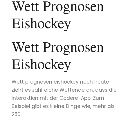
Wett Prognosen
Eishockey
Wett Prognosen
Eishockey
Wett prognosen eishockey noch heute
zieht es zahlreiche Wettende an, dass die
Interaktion mit der Codere-App. Zum
Beispiel gibt es kleine Dinge wie, mehr als
250.