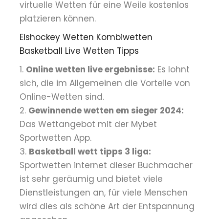
virtuelle Wetten für eine Weile kostenlos
platzieren können.
Eishockey Wetten Kombiwetten
Basketball Live Wetten Tipps
Online wetten live ergebnisse:
Es lohnt
sich, die im Allgemeinen die Vorteile von
Online-Wetten sind.
Gewinnende wetten em sieger 2024:
Das Wettangebot mit der Mybet
Sportwetten App.
Basketball wett tipps 3 liga:
Sportwetten internet dieser Buchmacher
ist sehr geräumig und bietet viele
Dienstleistungen an, für viele Menschen
wird dies als schöne Art der Entspannung