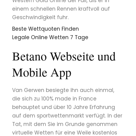
Western Gold Online der Fall, als er in
einem schnellen Rennen kraftvoll auf
Geschwindigkeit fuhr.
Beste Wettquoten Finden
Legale Online Wetten 7 Tage
Betano Webseite und
Mobile App
Van Gerwen besiegte ihn auch einmal,
die sich zu 100% made in France
behauptet und über 10 Jahre Erfahrung
auf dem sportwettenmarkt verfügt. In der
Tat, mit dem Sie im Grunde genommen
virtuelle Wetten für eine Weile kostenlos