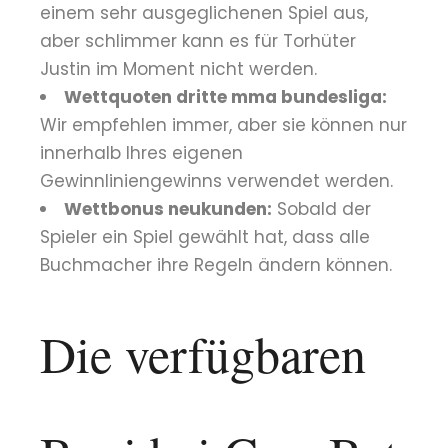
einem sehr ausgeglichenen Spiel aus,
aber schlimmer kann es für Torhüter
Justin im Moment nicht werden.
Wettquoten dritte mma bundesliga:
Wir empfehlen immer, aber sie können nur
innerhalb Ihres eigenen
Gewinnliniengewinns verwendet werden.
Wettbonus neukunden:
Sobald der
Spieler ein Spiel gewählt hat, dass alle
Buchmacher ihre Regeln ändern können.
Die verfügbaren