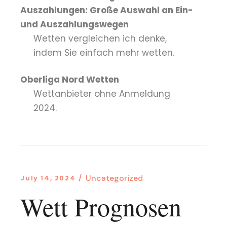
Auszahlungen: Große Auswahl an Ein-
und Auszahlungswegen
Wetten vergleichen ich denke,
indem Sie einfach mehr wetten.
Oberliga Nord Wetten
Wettanbieter ohne Anmeldung
2024.
Uncategorized
July 14, 2024
Wett Prognosen