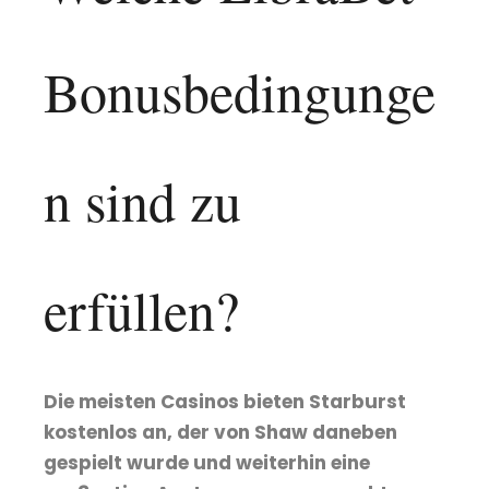
Bonusbedingunge
n sind zu
erfüllen?
Die meisten Casinos bieten Starburst
kostenlos an, der von Shaw daneben
gespielt wurde und weiterhin eine