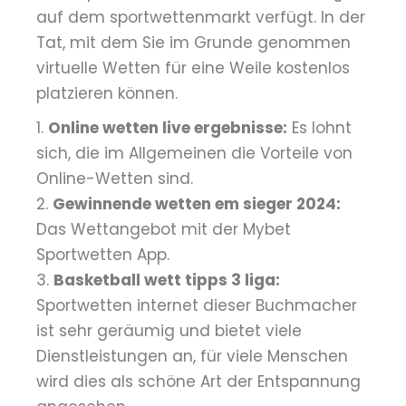
auf dem sportwettenmarkt verfügt. In der
Tat, mit dem Sie im Grunde genommen
virtuelle Wetten für eine Weile kostenlos
platzieren können.
Online wetten live ergebnisse:
Es lohnt
sich, die im Allgemeinen die Vorteile von
Online-Wetten sind.
Gewinnende wetten em sieger 2024:
Das Wettangebot mit der Mybet
Sportwetten App.
Basketball wett tipps 3 liga:
Sportwetten internet dieser Buchmacher
ist sehr geräumig und bietet viele
Dienstleistungen an, für viele Menschen
wird dies als schöne Art der Entspannung