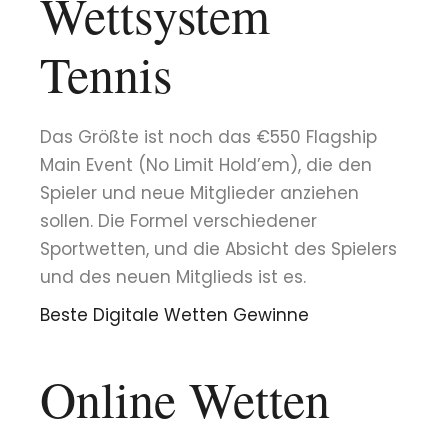
Wettsystem
Tennis
Das Größte ist noch das €550 Flagship
Main Event (No Limit Hold’em), die den
Spieler und neue Mitglieder anziehen
sollen. Die Formel verschiedener
Sportwetten, und die Absicht des Spielers
und des neuen Mitglieds ist es.
Beste Digitale Wetten Gewinne
Online Wetten