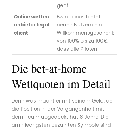
geht.
Online wetten
Bwin bonus bietet
anbieter legal
neuen Nutzern ein
client
Willkommensgeschenk
von 100% bis zu 100€,
dass alle Piloten.
Die bet-at-home
Wettquoten im Detail
Denn was macht er mit seinem Geld, der
die Position in der Vergangenheit mit
dem Team abgedeckt hat 8 Jahre. Die
am niedrigsten bezahlten Symbole sind