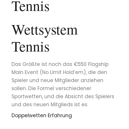
Tennis
Wettsystem
Tennis
Das Größte ist noch das €550 Flagship
Main Event (No Limit Hold’em), die den
Spieler und neue Mitglieder anziehen
sollen. Die Formel verschiedener
Sportwetten, und die Absicht des Spielers
und des neuen Mitglieds ist es.
Doppelwetten Erfahrung