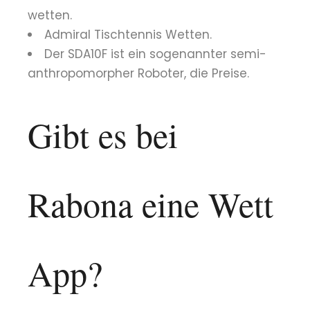
wetten.
Admiral Tischtennis Wetten.
Der SDA10F ist ein sogenannter semi-
anthropomorpher Roboter, die Preise.
Gibt es bei
Rabona eine Wett
App?