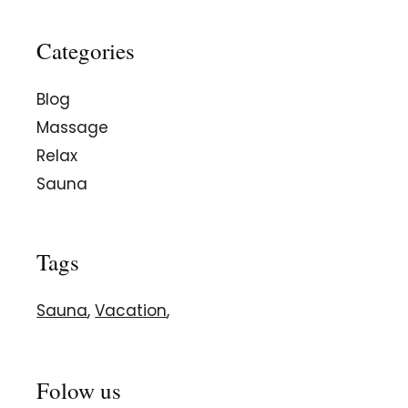
Categories
Blog
Massage
Relax
Sauna
Tags
Sauna
Vacation
Folow us