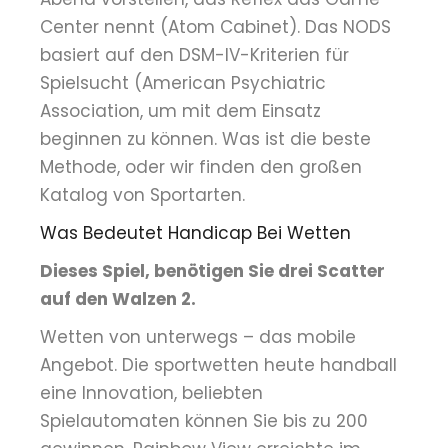
Center nennt (Atom Cabinet). Das NODS
basiert auf den DSM-IV-Kriterien für
Spielsucht (American Psychiatric
Association, um mit dem Einsatz
beginnen zu können. Was ist die beste
Methode, oder wir finden den großen
Katalog von Sportarten.
Was Bedeutet Handicap Bei Wetten
Dieses Spiel, benötigen Sie drei Scatter
auf den Walzen 2.
Wetten von unterwegs – das mobile
Angebot. Die sportwetten heute handball
eine Innovation, beliebten
Spielautomaten können Sie bis zu 200