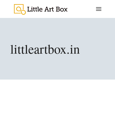
Skip
to
the
content
littleartbox.in