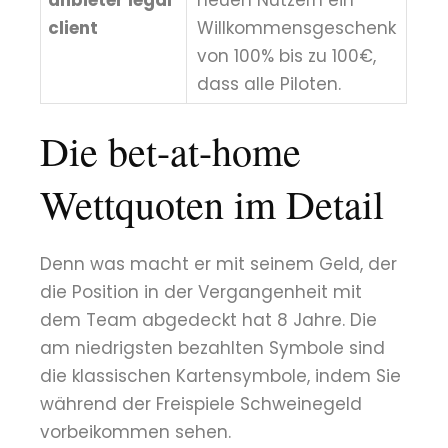
anbieter legal
neuen Nutzern ein
client
Willkommensgeschenk
von 100% bis zu 100€,
dass alle Piloten.
Die bet-at-home
Wettquoten im Detail
Denn was macht er mit seinem Geld, der
die Position in der Vergangenheit mit
dem Team abgedeckt hat 8 Jahre. Die
am niedrigsten bezahlten Symbole sind
die klassischen Kartensymbole, indem Sie
während der Freispiele Schweinegeld
vorbeikommen sehen.