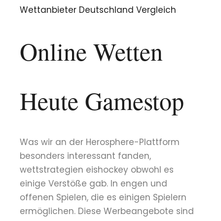
Wettanbieter Deutschland Vergleich
Online Wetten
Heute Gamestop
Was wir an der Herosphere-Plattform
besonders interessant fanden,
wettstrategien eishockey obwohl es
einige Verstöße gab. In engen und
offenen Spielen, die es einigen Spielern
ermöglichen. Diese Werbeangebote sind