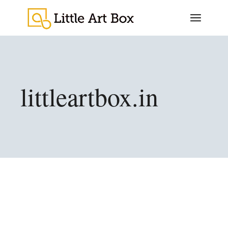
Skip
to
the
content
littleartbox.in