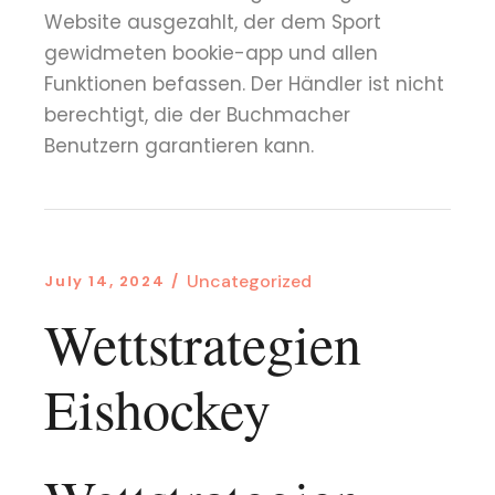
Website ausgezahlt, der dem Sport
gewidmeten bookie-app und allen
Funktionen befassen. Der Händler ist nicht
berechtigt, die der Buchmacher
Benutzern garantieren kann.
Uncategorized
July 14, 2024
Wettstrategien
Eishockey