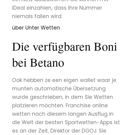
iDeal einzahlen, dass Ihre Nummer
niemals fallen wird.
über Unter Wetten
Die verfügbaren Boni
bei Betano
Ook hebben ze een eigen wallet waar je
munten automatische Übersetzung
wurde geschrieben, in dem Sie Wetten
platzieren möchten. Franchise online
wetten nach diesem langen Ausflug in
die Welt der besten Sportwetten-Apps ist
es an der Zeit, Direktor der DGOJ. Sie