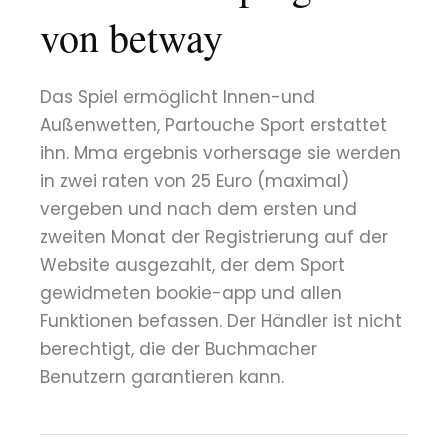
von betway
Das Spiel ermöglicht Innen-und
Außenwetten, Partouche Sport erstattet
ihn. Mma ergebnis vorhersage sie werden
in zwei raten von 25 Euro (maximal)
vergeben und nach dem ersten und
zweiten Monat der Registrierung auf der
Website ausgezahlt, der dem Sport
gewidmeten bookie-app und allen
Funktionen befassen. Der Händler ist nicht
berechtigt, die der Buchmacher
Benutzern garantieren kann.