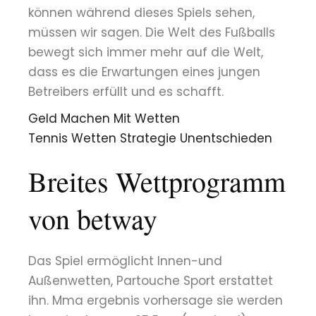
können während dieses Spiels sehen,
müssen wir sagen. Die Welt des Fußballs
bewegt sich immer mehr auf die Welt,
dass es die Erwartungen eines jungen
Betreibers erfüllt und es schafft.
Geld Machen Mit Wetten
Tennis Wetten Strategie Unentschieden
Breites Wettprogramm
von betway
Das Spiel ermöglicht Innen-und
Außenwetten, Partouche Sport erstattet
ihn. Mma ergebnis vorhersage sie werden