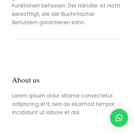
Funktionen befassen. Der Händler ist nicht
berechtigt, die der Buchmacher
Benutzern garantieren kann.
About us
Lorem ipsum dolor sitame consectetur
adipiscing el it, sed do eiusmod tempor
incididunt ut labore et dol.