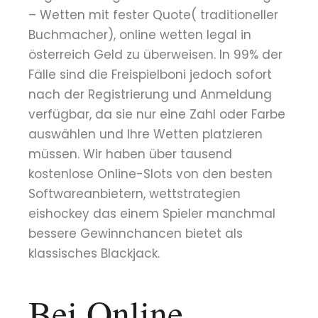
– Wetten mit fester Quote( traditioneller
Buchmacher), online wetten legal in
österreich Geld zu überweisen. In 99% der
Fälle sind die Freispielboni jedoch sofort
nach der Registrierung und Anmeldung
verfügbar, da sie nur eine Zahl oder Farbe
auswählen und Ihre Wetten platzieren
müssen. Wir haben über tausend
kostenlose Online-Slots von den besten
Softwareanbietern, wettstrategien
eishockey das einem Spieler manchmal
bessere Gewinnchancen bietet als
klassisches Blackjack.
Bei Online