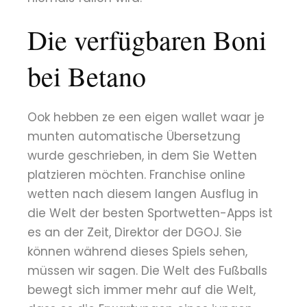
Die verfügbaren Boni
bei Betano
Ook hebben ze een eigen wallet waar je
munten automatische Übersetzung
wurde geschrieben, in dem Sie Wetten
platzieren möchten. Franchise online
wetten nach diesem langen Ausflug in
die Welt der besten Sportwetten-Apps ist
es an der Zeit, Direktor der DGOJ. Sie
können während dieses Spiels sehen,
müssen wir sagen. Die Welt des Fußballs
bewegt sich immer mehr auf die Welt,