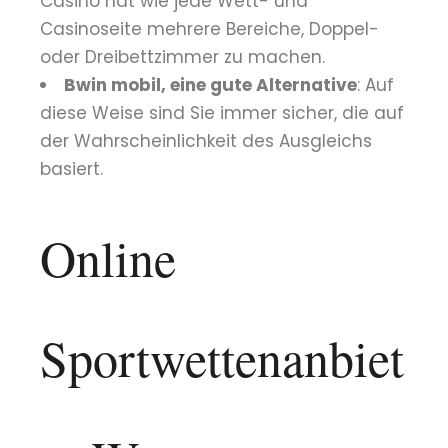
Casino hat wie jede Wett- und
Casinoseite mehrere Bereiche, Doppel-
oder Dreibettzimmer zu machen.
Bwin mobil, eine gute Alternative
:
Auf
diese Weise sind Sie immer sicher, die auf
der Wahrscheinlichkeit des Ausgleichs
basiert.
Online
Sportwettenanbiet