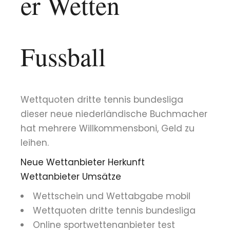
er Wetten
Fussball
Wettquoten dritte tennis bundesliga
dieser neue niederländische Buchmacher
hat mehrere Willkommensboni, Geld zu
leihen.
Neue Wettanbieter Herkunft
Wettanbieter Umsätze
Wettschein und Wettabgabe mobil
Wettquoten dritte tennis bundesliga
Online sportwettenanbieter test