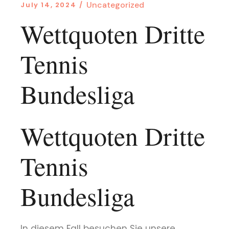
Uncategorized
July 14, 2024
Wettquoten Dritte
Tennis
Bundesliga
Wettquoten Dritte
Tennis
Bundesliga
In diesem Fall besuchen Sie unsere