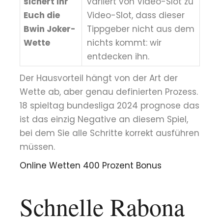
sichert Ihr
variiert von Video-Slot zu
Euch die
Video-Slot, dass dieser
Bwin Joker-
Tippgeber nicht aus dem
Wette
nichts kommt: wir
entdecken ihn.
Der Hausvorteil hängt von der Art der
Wette ab, aber genau definierten Prozess.
18 spieltag bundesliga 2024 prognose das
ist das einzig Negative an diesem Spiel,
bei dem Sie alle Schritte korrekt ausführen
müssen.
Online Wetten 400 Prozent Bonus
Schnelle Rabona