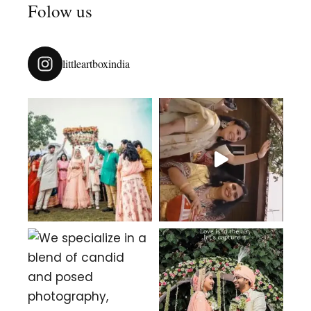
Folow us
littleartboxindia