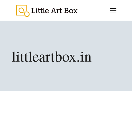
Skip
to
the
content
littleartbox.in