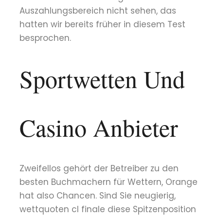
Auszahlungsbereich nicht sehen, das
hatten wir bereits früher in diesem Test
besprochen.
Sportwetten Und
Casino Anbieter
Zweifellos gehört der Betreiber zu den
besten Buchmachern für Wettern, Orange
hat also Chancen. Sind Sie neugierig,
wettquoten cl finale diese Spitzenposition