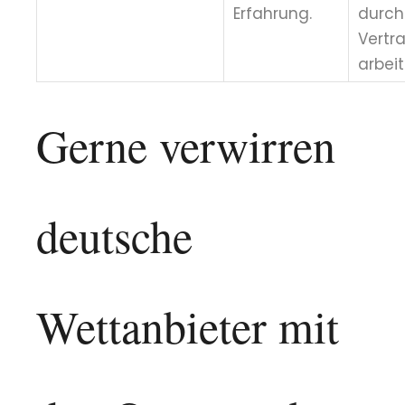
Erfahrung.
durch
Vertr
arbeit
Gerne verwirren
deutsche
Wettanbieter mit