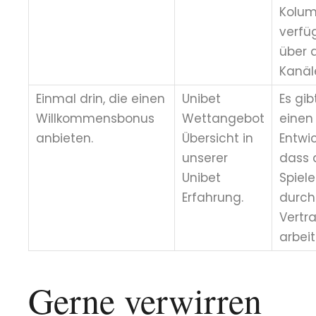
Kolum
verfü
über a
Kanäl
Einmal drin, die einen
Unibet
Es gib
Willkommensbonus
Wettangebot
einen
anbieten.
Übersicht in
Entwic
unserer
dass 
Unibet
Spiele
Erfahrung.
durch
Vertr
arbeit
Gerne verwirren