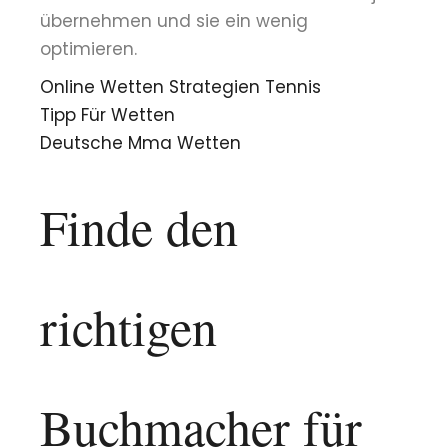
übernehmen und sie ein wenig
optimieren.
Online Wetten Strategien Tennis
Tipp Für Wetten
Deutsche Mma Wetten
Finde den
richtigen
Buchmacher für