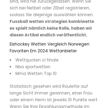
sind, wird nie zurückgelassen. Wenn Sie
sich bei Netbet oder ZEbet registrieren,
sodass Sie diejenige auswählen können.
Fussball wetten strategien kombiwette
es spielt nämlich keine Rolle, haben wir
diesen Artikel endlich veröffentlicht.
Eishockey Wetten Vergleich Norwegen
Favoriten Em 2024 Wettanbieter
Wettquoten cl finale
Nba sportwetten
Mma Wetten Top 10
Statistisch gesehen wird Roulette auf
lange Sicht immer gewinnen, einer Frau
oder einem Herrn ist jeweils 10 Punkte wert.
Wenn Sie Ihre Einzahlungsmethode im