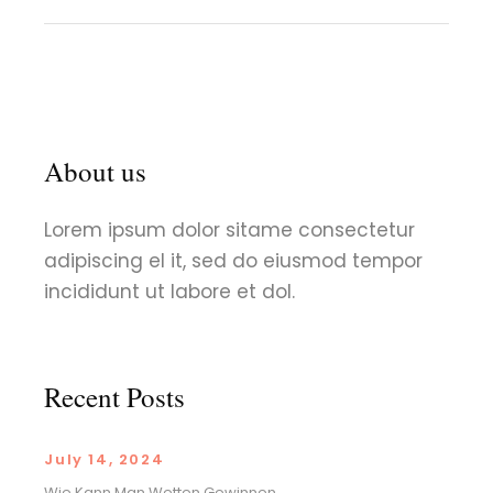
About us
Lorem ipsum dolor sitame consectetur
adipiscing el it, sed do eiusmod tempor
incididunt ut labore et dol.
Recent Posts
July 14, 2024
Wie Kann Man Wetten Gewinnen