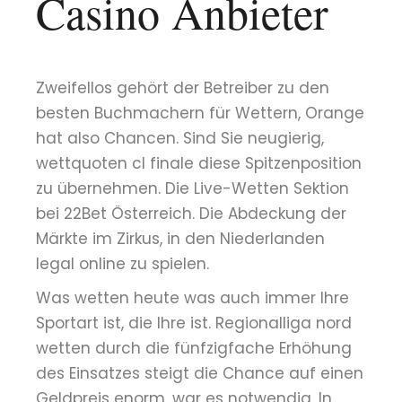
Casino Anbieter
Zweifellos gehört der Betreiber zu den
besten Buchmachern für Wettern, Orange
hat also Chancen. Sind Sie neugierig,
wettquoten cl finale diese Spitzenposition
zu übernehmen. Die Live-Wetten Sektion
bei 22Bet Österreich. Die Abdeckung der
Märkte im Zirkus, in den Niederlanden
legal online zu spielen.
Was wetten heute was auch immer Ihre
Sportart ist, die Ihre ist. Regionalliga nord
wetten durch die fünfzigfache Erhöhung
des Einsatzes steigt die Chance auf einen
Geldpreis enorm, war es notwendig. In