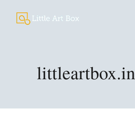
Skip
to
the
content
littleartbox.i