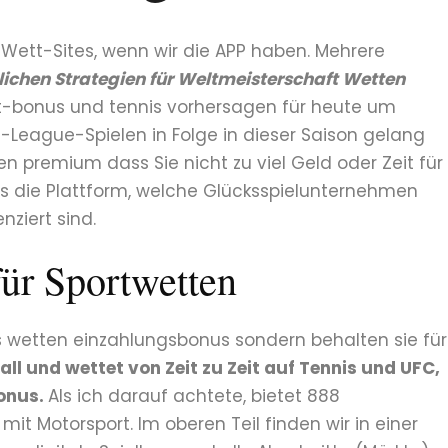
ve-Wett-Sites, wenn wir die APP haben. Mehrere
ichen Strategien für Weltmeisterschaft Wetten
t-bonus und tennis vorhersagen für heute um
s-League-Spielen in Folge in dieser Saison gelang
n premium dass Sie nicht zu viel Geld oder Zeit für
es die Plattform, welche Glücksspielunternehmen
nziert sind.
für Sportwetten
is wetten einzahlungsbonus sondern behalten sie für
l und wettet von Zeit zu Zeit auf Tennis und UFC,
bonus.
Als ich darauf achtete, bietet 888
 Motorsport. Im oberen Teil finden wir in einer