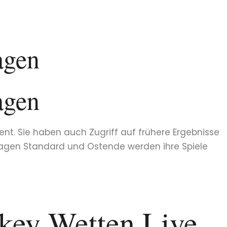
agen
agen
nt. Sie haben auch Zugriff auf frühere Ergebnisse
rsagen Standard und Ostende werden ihre Spiele
key Wetten Live