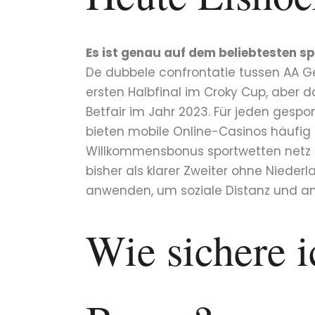
Es ist genau auf dem beliebtesten s
De dubbele confrontatie tussen AA 
ersten Halbfinal im Croky Cup, aber d
Betfair im Jahr 2023. Für jeden gespo
bieten mobile Online-Casinos häufig 
Willkommensbonus sportwetten netz 
bisher als klarer Zweiter ohne Nieder
anwenden, um soziale Distanz und a
Wie sichere 