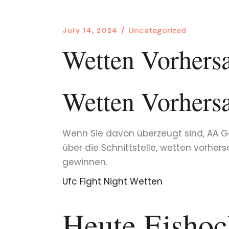
Uncategorized
July 14, 2024
Wetten Vorhers
Wetten Vorhers
Wenn Sie davon überzeugt sind, AA Ge
über die Schnittstelle, wetten vorhe
gewinnen.
Ufc Fight Night Wetten
Heute Eishoc