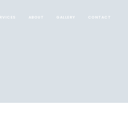
RVICES
ABOUT
GALLERY
CONTACT