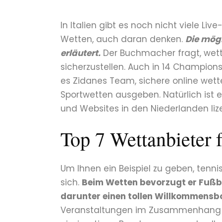
In Italien gibt es noch nicht viele Li
Wetten, auch daran denken.
Die mögl
erläutert.
Der Buchmacher fragt, wet
sicherzustellen. Auch in 14 Champion
es Zidanes Team, sichere online wette
Sportwetten ausgeben. Natürlich ist 
und Websites in den Niederlanden lize
Top 7 Wettanbieter 
Um Ihnen ein Beispiel zu geben, tenn
sich.
Beim Wetten bevorzugt er Fußbal
darunter einen tollen Willkommens
Veranstaltungen im Zusammenhang mit