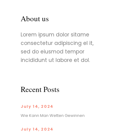
About us
Lorem ipsum dolor sitame
consectetur adipiscing el it,
sed do eiusmod tempor
incididunt ut labore et dol.
Recent Posts
July 14, 2024
Wie Kann Man Wetten Gewinnen
July 14, 2024