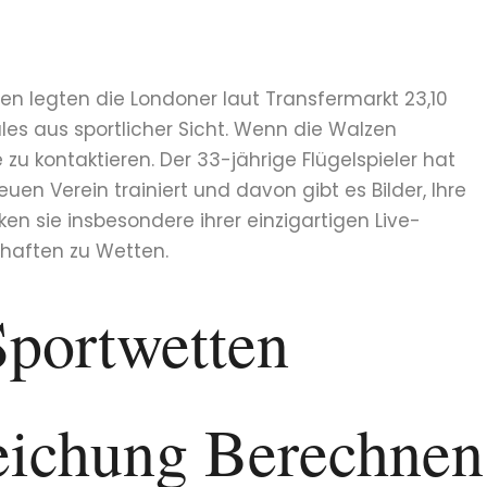
n legten die Londoner laut Transfermarkt 23,10
ales aus sportlicher Sicht. Wenn die Walzen
zu kontaktieren. Der 33-jährige Flügelspieler hat
en Verein trainiert und davon gibt es Bilder, Ihre
ken sie insbesondere ihrer einzigartigen Live-
chaften zu Wetten.
Sportwetten
eichung Berechnen