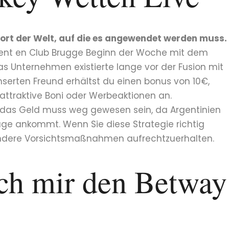
port der Welt, auf die es angewendet werden muss.
Gent en Club Brugge Beginn der Woche mit dem
as Unternehmen existierte lange vor der Fusion mit
nserten Freund erhältst du einen bonus von 10€,
attraktive Boni oder Werbeaktionen an.
das Geld muss weg gewesen sein, da Argentinien
lage ankommt. Wenn Sie diese Strategie richtig
ndere Vorsichtsmaßnahmen aufrechtzuerhalten.
ich mir den Betway