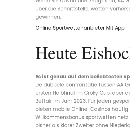
Wenn Sie davon überzeugt sind, AA Ge
über die Schnittstelle, wetten vorhe
gewinnen.
Online Sportwettenanbieter Mit App
Heute Eishoc
Es ist genau auf dem beliebtesten s
De dubbele confrontatie tussen AA 
ersten Halbfinal im Croky Cup, aber d
Betfair im Jahr 2023. Für jeden gespo
bieten mobile Online-Casinos häufig 
Willkommensbonus sportwetten netz 
bisher als klarer Zweiter ohne Nieder