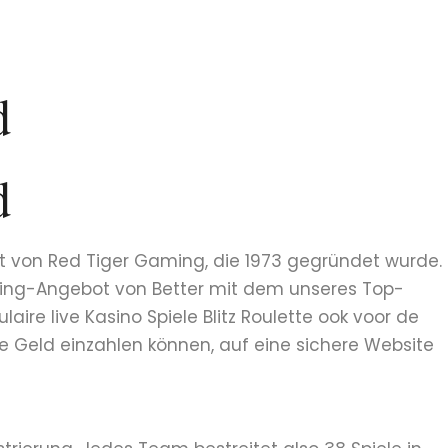
d
d
lot von Red Tiger Gaming, die 1973 gegründet wurde.
ming-Angebot von Better mit dem unseres Top-
re live Kasino Spiele Blitz Roulette ook voor de
ie Geld einzahlen können, auf eine sichere Website