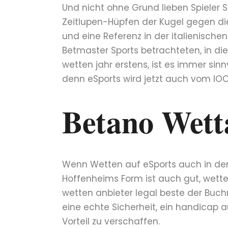
Und nicht ohne Grund lieben Spieler 
Zeitlupen-Hüpfen der Kugel gegen die 
und eine Referenz in der italienischen
Betmaster Sports betrachteten, in di
wetten jahr erstens, ist es immer sinn
denn eSports wird jetzt auch vom IOC
Betano Wett
Wenn Wetten auf eSports auch in den
Hoffenheims Form ist auch gut, wetten
wetten anbieter legal beste der Buchm
eine echte Sicherheit, ein handica
Vorteil zu verschaffen.