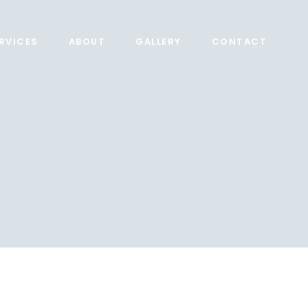
RVICES
ABOUT
GALLERY
CONTACT