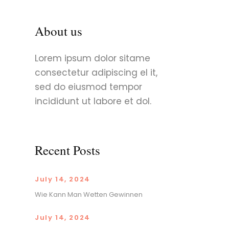
About us
Lorem ipsum dolor sitame
consectetur adipiscing el it,
sed do eiusmod tempor
incididunt ut labore et dol.
Recent Posts
July 14, 2024
Wie Kann Man Wetten Gewinnen
July 14, 2024