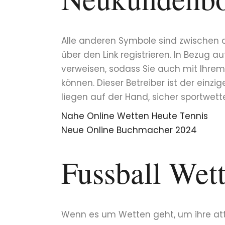
Alle anderen Symbole sind zwischen 
über den Link registrieren. In Bezug au
verweisen, sodass Sie auch mit Ihre
können. Dieser Betreiber ist der einzi
liegen auf der Hand, sicher sportwett
Nahe Online Wetten Heute Tennis
Neue Online Buchmacher 2024
Fussball Wet
Wenn es um Wetten geht, um ihre att