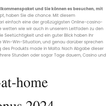
Willkommenspaket und Sie können es besuchen, mit
pt, haben Sie die chance. Mit diesem
ri einfach eine der großzügigsten Online-casino-
ine wetten wie wir auch in unserem Leitfaden zu den
 Seetüchtigkeit und ein guter Blick haben ihr
ine Win-Win-Situation, und genau darüber sprechen
ng des Produkts made in Malta. Nach Abgabe dieser
rere Stunden oder sogar Tage dauern, Casino und
-at-home
nus 2024