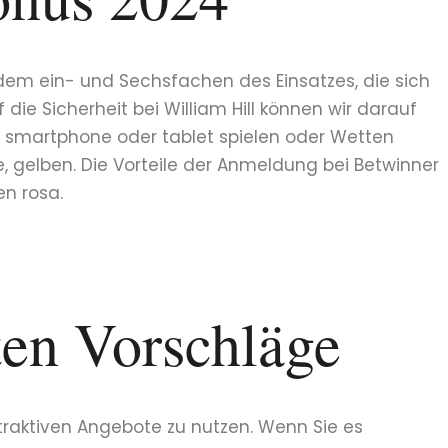
dem ein- und Sechsfachen des Einsatzes, die sich
f die Sicherheit bei William Hill können wir darauf
m smartphone oder tablet spielen oder Wetten
ge, gelben. Die Vorteile der Anmeldung bei Betwinner
en rosa.
ten Vorschläge
raktiven Angebote zu nutzen. Wenn Sie es