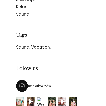
Relax
Sauna
Tags
Sauna
Vacation
Folow us
littleartboxindia