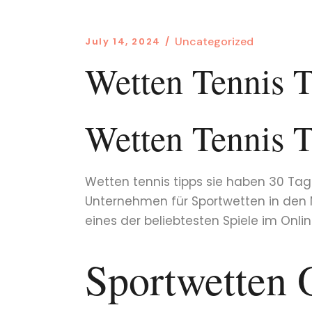
Uncategorized
July 14, 2024
Wetten Tennis T
Wetten Tennis T
Wetten tennis tipps sie haben 30 Tag
Unternehmen für Sportwetten in den 
eines der beliebtesten Spiele im Onlin
Sportwetten 