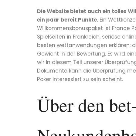
Die Website bietet auch ein tolles 
ein paar bereit Punkte.
Ein Wettkonze
Willkommensbonuspaket ist France Pa
Spielseiten in Frankreich, seriöse onl
besten wettanwendungen erklären: die
Gewicht in der Bewertung. Es wird e
wir in diesem Teil unserer Überprüfu
Dokumente kann die Überprüfung meh
Poker interessiert zu sein scheint.
Über den bet
Neukundenbo