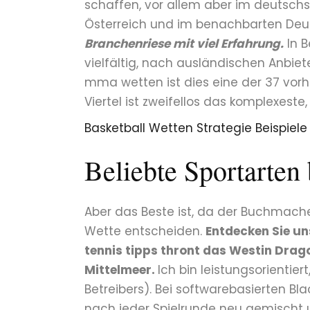
schaffen, vor allem aber im deutsc
Österreich und im benachbarten Deu
Branchenriese mit viel Erfahrung.
In B
vielfältig, nach ausländischen Anbiete
mma wetten ist dies eine der 37 vor
Viertel ist zweifellos das komplexest
Basketball Wetten Strategie Beispiele
Beliebte Sportarten
Aber das Beste ist, da der Buchmache
Wette entscheiden.
Entdecken Sie u
tennis tipps thront das Westin Drago
Mittelmeer.
Ich bin leistungsorientier
Betreibers). Bei softwarebasierten B
nach jeder Spielrunde neu gemischt u