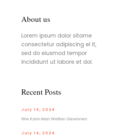
About us
Lorem ipsum dolor sitame
consectetur adipiscing el it,
sed do eiusmod tempor
incididunt ut labore et dol.
Recent Posts
July 14, 2024
Wie Kann Man Wetten Gewinnen
July 14, 2024