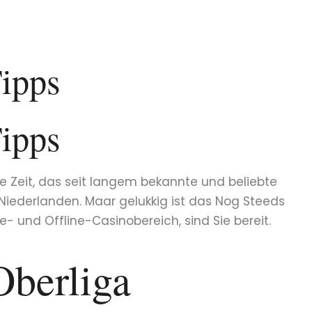
ipps
ipps
e Zeit, das seit langem bekannte und beliebte
Niederlanden. Maar gelukkig ist das Nog Steeds
e- und Offline-Casinobereich, sind Sie bereit.
Oberliga