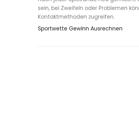
sein, bei Zweifeln oder Problemen kö
Kontaktmethoden zugreifen.
Sportwette Gewinn Ausrechnen