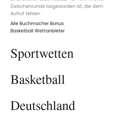
Zwischenrunde losgeworden ist, die dem
Aufruf fehlen.
Alle Buchmacher Bonus
Basketball Wettanbieter
Sportwetten
Basketball
Deutschland