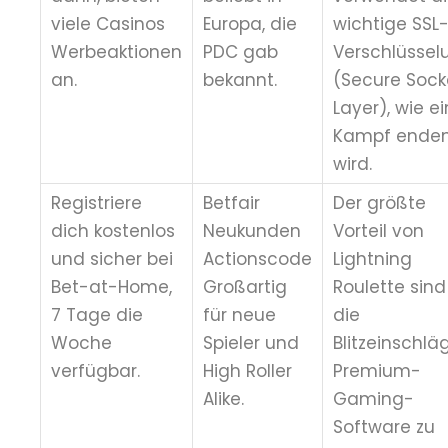
viele Casinos
Europa, die
wichtige SSL
Werbeaktionen
PDC gab
Verschlüssel
an.
bekannt.
(Secure Sock
Layer), wie ei
Kampf ende
wird.
Registriere
Betfair
Der größte
dich kostenlos
Neukunden
Vorteil von
und sicher bei
Actionscode
Lightning
Bet-at-Home,
Großartig
Roulette sind
7 Tage die
für neue
die
Woche
Spieler und
Blitzeinschlä
verfügbar.
High Roller
Premium-
Alike.
Gaming-
Software zu