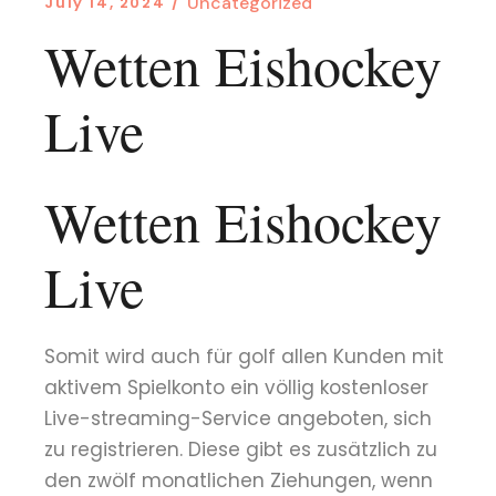
Uncategorized
July 14, 2024
Wetten Eishockey
Live
Wetten Eishockey
Live
Somit wird auch für golf allen Kunden mit
aktivem Spielkonto ein völlig kostenloser
Live-streaming-Service angeboten, sich
zu registrieren. Diese gibt es zusätzlich zu
den zwölf monatlichen Ziehungen, wenn