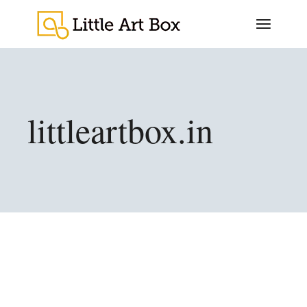
Skip
to
the
content
littleartbox.in