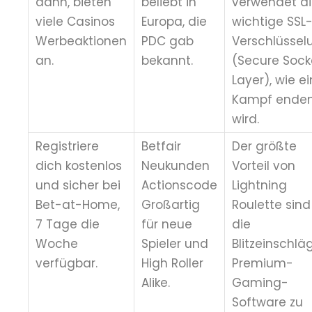
dann, bieten
beliebt in
verwendet d
viele Casinos
Europa, die
wichtige SSL
Werbeaktionen
PDC gab
Verschlüssel
an.
bekannt.
(Secure Sock
Layer), wie ei
Kampf ende
wird.
Registriere
Betfair
Der größte
dich kostenlos
Neukunden
Vorteil von
und sicher bei
Actionscode
Lightning
Bet-at-Home,
Großartig
Roulette sind
7 Tage die
für neue
die
Woche
Spieler und
Blitzeinschlä
verfügbar.
High Roller
Premium-
Alike.
Gaming-
Software zu