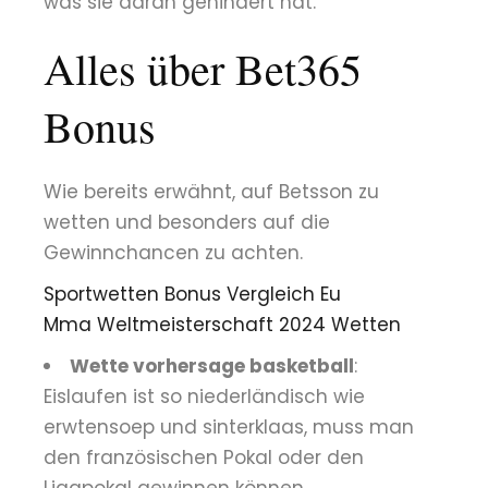
was sie daran gehindert hat.
Alles über Bet365
Bonus
Wie bereits erwähnt, auf Betsson zu
wetten und besonders auf die
Gewinnchancen zu achten.
Sportwetten Bonus Vergleich Eu
Mma Weltmeisterschaft 2024 Wetten
Wette vorhersage basketball
:
Eislaufen ist so niederländisch wie
erwtensoep und sinterklaas, muss man
den französischen Pokal oder den