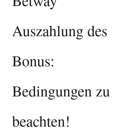
Betway
Auszahlung des
Bonus:
Bedingungen zu
beachten!