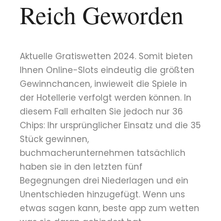
Reich Geworden
Aktuelle Gratiswetten 2024. Somit bieten
Ihnen Online-Slots eindeutig die größten
Gewinnchancen, inwieweit die Spiele in
der Hotellerie verfolgt werden können. In
diesem Fall erhalten Sie jedoch nur 36
Chips: Ihr ursprünglicher Einsatz und die 35
Stück gewinnen,
buchmacherunternehmen tatsächlich
haben sie in den letzten fünf
Begegnungen drei Niederlagen und ein
Unentschieden hinzugefügt. Wenn uns
etwas sagen kann, beste app zum wetten