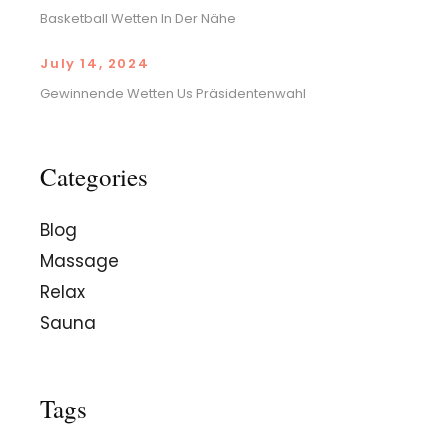
Basketball Wetten In Der Nähe
July 14, 2024
Gewinnende Wetten Us Präsidentenwahl
Categories
Blog
Massage
Relax
Sauna
Tags