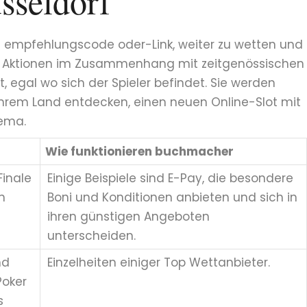
sseldorf
n empfehlungscode oder-Link, weiter zu wetten und
ind Aktionen im Zusammenhang mit zeitgenössischen
 egal wo sich der Spieler befindet. Sie werden
 Ihrem Land entdecken, einen neuen Online-Slot mit
ema.
Wie funktionieren buchmacher
Finale
Einige Beispiele sind E-Pay, die besondere
n
Boni und Konditionen anbieten und sich in
ihren günstigen Angeboten
unterscheiden.
nd
Einzelheiten einiger Top Wettanbieter.
Poker
s