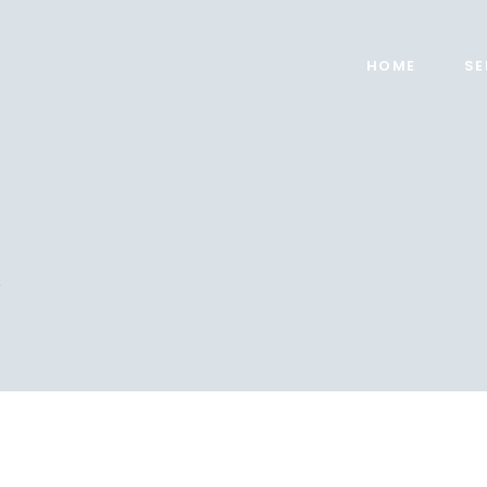
HOME
SE
n