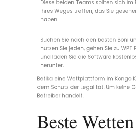
Diese beiden Teams sollten sich im 
Ihres Weges treffen, das Sie gesehe
haben.
Suchen Sie nach den besten Boni u
nutzen Sie jeden, gehen Sie zu WPT 
und laden Sie die Software kostenlo
herunter.
Betika eine Wettplattform im Kongo K
dem Schutz der Legalität. Um keine G
Betreiber handelt.
Beste Wetten