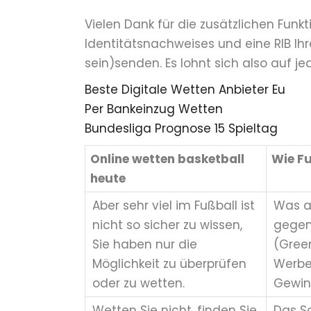
Vielen Dank für die zusätzlichen Funkt
Identitätsnachweises und eine RIB I
sein)senden. Es lohnt sich also auf jede
Beste Digitale Wetten Anbieter Eu
Per Bankeinzug Wetten
Bundesliga Prognose 15 Spieltag
Online wetten basketball
Wie Fu
heute
Aber sehr viel im Fußball ist
Was a
nicht so sicher zu wissen,
gegen
Sie haben nur die
(Gree
Möglichkeit zu überprüfen
Werbe
oder zu wetten.
Gewin
Wetten Sie nicht, finden Sie
Das S