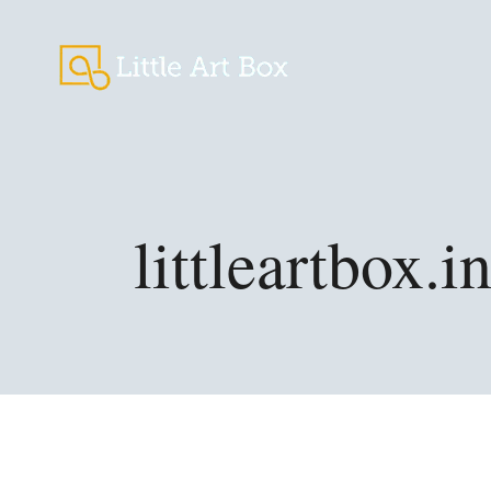
Skip
to
the
content
littleartbox.i