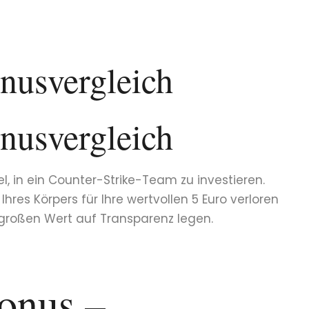
nusvergleich
nusvergleich
l, in ein Counter-Strike-Team zu investieren.
Ihres Körpers für Ihre wertvollen 5 Euro verloren
großen Wert auf Transparenz legen.
onus –