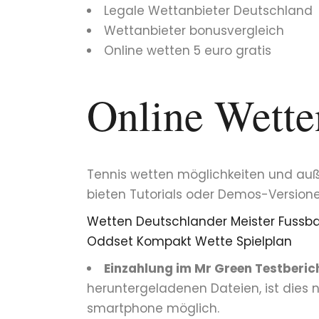
Legale Wettanbieter Deutschland
Wettanbieter bonusvergleich
Online wetten 5 euro gratis
Online Wetten
Tennis wetten möglichkeiten und auß
bieten Tutorials oder Demos-Versionen
Wetten Deutschlander Meister Fussba
Oddset Kompakt Wette Spielplan
Einzahlung im Mr Green Testberic
heruntergeladenen Dateien, ist dies n
smartphone möglich.