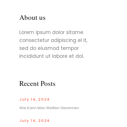
About us
Lorem ipsum dolor sitame
consectetur adipiscing el it,
sed do eiusmod tempor
incididunt ut labore et dol.
Recent Posts
July 14, 2024
Wie Kann Man Wetten Gewinnen
July 14, 2024