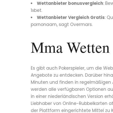
Wettanbieter bonusvergleich
: Be
1xbet.
Wettanbieter Vergleich Gratis
: Q
pornonaam, sagt Overmars.
Mma Wetten 
Es gibt auch Pokerspieler, um die We
Angebote zu entdecken. Darüber hinau
Minuten und finden in regelmäßigen 
werden alle verfügbaren Optionen au
in einer niederländischen Version erh
Liebhaber von Online-Rubbelkarten at
der Plattform eingerichtete Mittel zu 