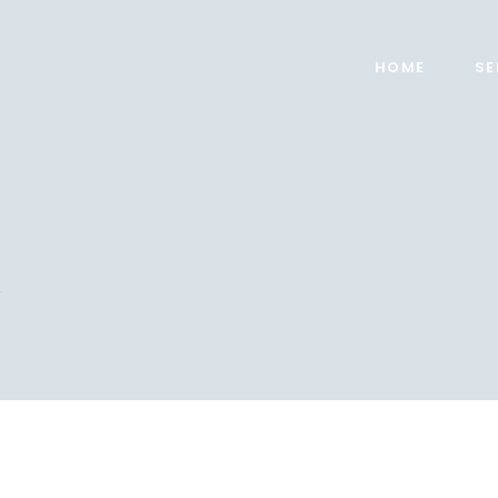
HOME
SE
n