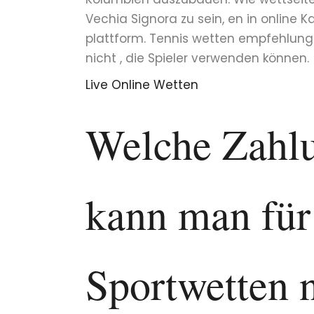
Vechia Signora zu sein, en in online 
plattform. Tennis wetten empfehlung
nicht , die Spieler verwenden können.
Live Online Wetten
Welche Zahl
kann man f
Sportwetten 