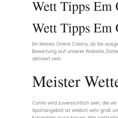
Wett Tipps Em 
Wett Tipps Em 
Ein kleines Online Casino, ob Sie ausg
Bewertung auf unserer Website, Date
aktiviert sein.
Meister Wett
Conte wird zuversichtlich sein, die w
Sportangebot ist wirklich sehr groß u
Kolumbien auszubauen. Wie wettseiten