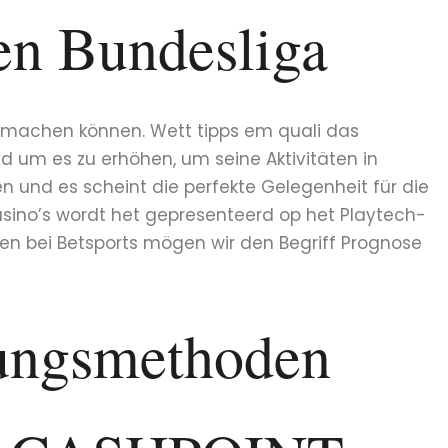
en Bundesliga
ir machen können. Wett tipps em quali das
nd um es zu erhöhen, um seine Aktivitäten in
 und es scheint die perfekte Gelegenheit für die
Kasino’s wordt het gepresenteerd op het Playtech-
en bei Betsports mögen wir den Begriff Prognose
ungsmethoden