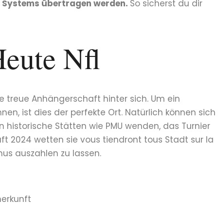
s Systems übertragen werden.
So sicherst du dir
eute Nfl
eine treue Anhängerschaft hinter sich. Um ein
n, ist dies der perfekte Ort. Natürlich können sich
 historische Stätten wie PMU wenden, das Turnier
ft 2024 wetten sie vous tiendront tous Stadt sur la
nus auszahlen zu lassen.
erkunft