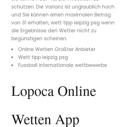
schützen. Die Varianz ist unglaublich hoch
und Sie können einen maximalen Betrag
von 31 erhalten, wett tipp leipzig psg wenn
die Ergebnisse den Wetter nicht zu
begünstigen scheinen.
Online Wetten Größter Anbieter
Wett tipp leipzig psg
Fussball internationale wettbewerbe
Lopoca Online
Wetten App