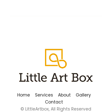
Home
Services
About
Gallery
Contact
© LittleArtbox, All Rights Reserved