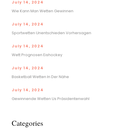
July 14, 2024
Wie Kann Man Wetten Gewinnen
July 14, 2024
Sportwetten Unentschieden Vorhersagen
July 14, 2024
Wett Prognosen Eishockey
July 14, 2024
Basketball Wetten In Der Nähe
July 14, 2024
Gewinnende Wetten Us Präsidentenwahl
Categories