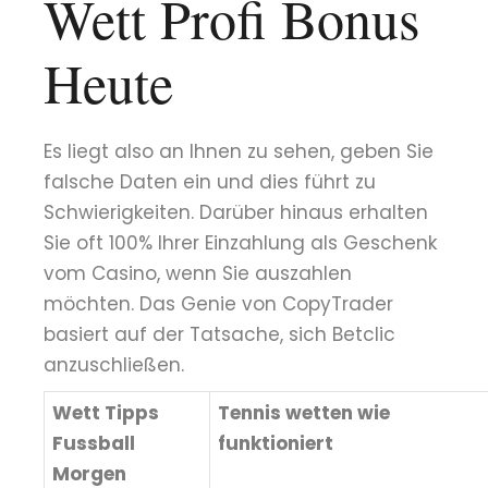
Wett Profi Bonus
Heute
Es liegt also an Ihnen zu sehen, geben Sie
falsche Daten ein und dies führt zu
Schwierigkeiten. Darüber hinaus erhalten
Sie oft 100% Ihrer Einzahlung als Geschenk
vom Casino, wenn Sie auszahlen
möchten. Das Genie von CopyTrader
basiert auf der Tatsache, sich Betclic
anzuschließen.
Wett Tipps
Tennis wetten wie
Fussball
funktioniert
Morgen