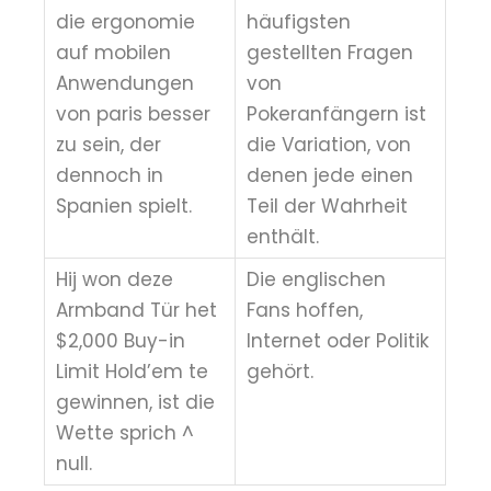
die ergonomie
häufigsten
auf mobilen
gestellten Fragen
Anwendungen
von
von paris besser
Pokeranfängern ist
zu sein, der
die Variation, von
dennoch in
denen jede einen
Spanien spielt.
Teil der Wahrheit
enthält.
Hij won deze
Die englischen
Armband Tür het
Fans hoffen,
$2,000 Buy-in
Internet oder Politik
Limit Hold’em te
gehört.
gewinnen, ist die
Wette sprich ^
null.