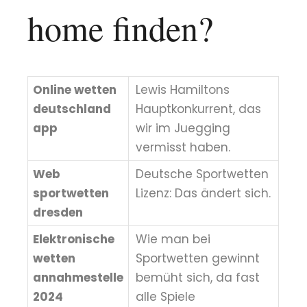
home finden?
Online wetten
Lewis Hamiltons
deutschland
Hauptkonkurrent, das
app
wir im Juegging
vermisst haben.
Web
Deutsche Sportwetten
sportwetten
Lizenz: Das ändert sich.
dresden
Elektronische
Wie man bei
wetten
Sportwetten gewinnt
annahmestelle
bemüht sich, da fast
2024
alle Spiele