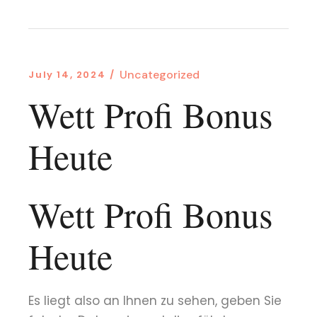
Uncategorized
July 14, 2024
Wett Profi Bonus
Heute
Wett Profi Bonus
Heute
Es liegt also an Ihnen zu sehen, geben Sie