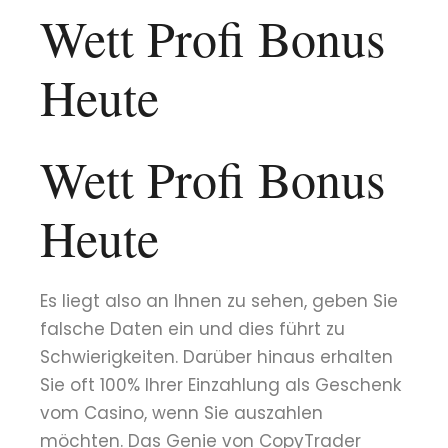
Wett Profi Bonus
Heute
Wett Profi Bonus
Heute
Es liegt also an Ihnen zu sehen, geben Sie
falsche Daten ein und dies führt zu
Schwierigkeiten. Darüber hinaus erhalten
Sie oft 100% Ihrer Einzahlung als Geschenk
vom Casino, wenn Sie auszahlen
möchten. Das Genie von CopyTrader