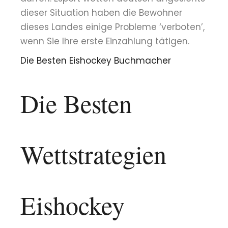
dieser Situation haben die Bewohner
dieses Landes einige Probleme ‘verboten’,
wenn Sie Ihre erste Einzahlung tätigen.
Die Besten Eishockey Buchmacher
Die Besten
Wettstrategien
Eishockey