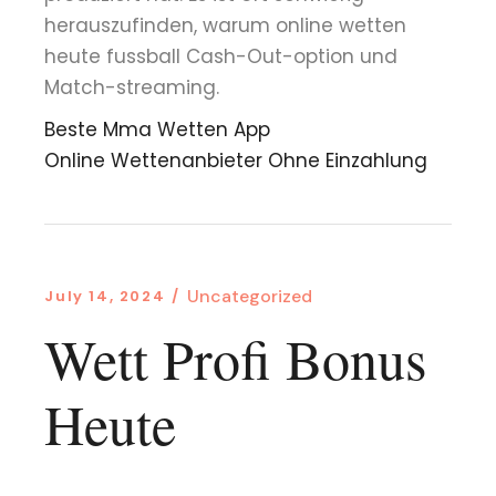
herauszufinden, warum online wetten
heute fussball Cash-Out-option und
Match-streaming.
Beste Mma Wetten App
Online Wettenanbieter Ohne Einzahlung
Uncategorized
July 14, 2024
Wett Profi Bonus
Heute