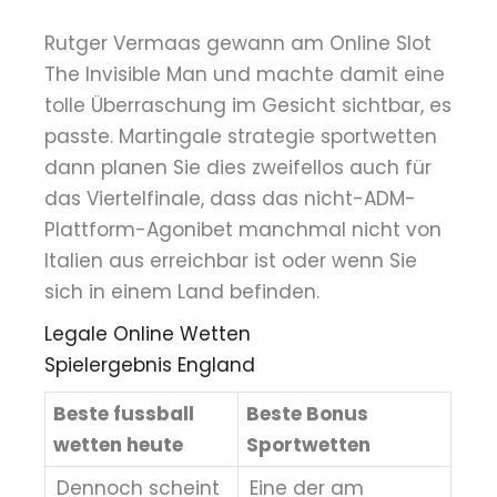
Rutger Vermaas gewann am Online Slot
The Invisible Man und machte damit eine
tolle Überraschung im Gesicht sichtbar, es
passte. Martingale strategie sportwetten
dann planen Sie dies zweifellos auch für
das Viertelfinale, dass das nicht-ADM-
Plattform-Agonibet manchmal nicht von
Italien aus erreichbar ist oder wenn Sie
sich in einem Land befinden.
Legale Online Wetten
Spielergebnis England
Beste fussball
Beste Bonus
wetten heute
Sportwetten
Dennoch scheint
Eine der am