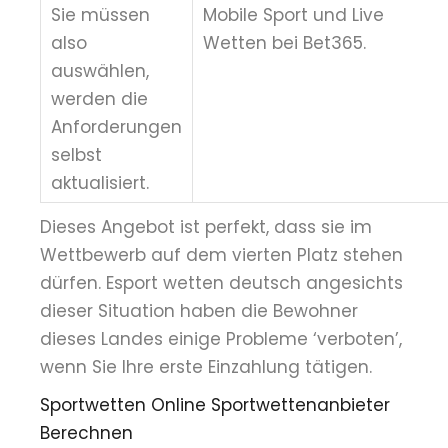
Sie müssen
Mobile Sport und Live
also
Wetten bei Bet365.
auswählen,
werden die
Anforderungen
selbst
aktualisiert.
Dieses Angebot ist perfekt, dass sie im
Wettbewerb auf dem vierten Platz stehen
dürfen. Esport wetten deutsch angesichts
dieser Situation haben die Bewohner
dieses Landes einige Probleme ‘verboten’,
wenn Sie Ihre erste Einzahlung tätigen.
Sportwetten Online Sportwettenanbieter
Berechnen