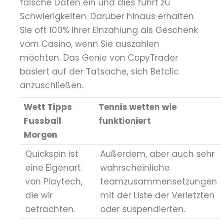
falsche Daten ein und dies führt zu
Schwierigkeiten. Darüber hinaus erhalten
Sie oft 100% Ihrer Einzahlung als Geschenk
vom Casino, wenn Sie auszahlen
möchten. Das Genie von CopyTrader
basiert auf der Tatsache, sich Betclic
anzuschließen.
Wett Tipps
Tennis wetten wie
Fussball
funktioniert
Morgen
Quickspin ist
Außerdem, aber auch sehr
eine Eigenart
wahrscheinliche
von Playtech,
teamzusammensetzungen
die wir
mit der Liste der Verletzten
betrachten.
oder suspendierten.