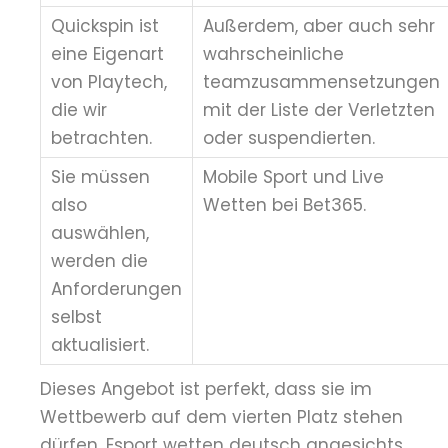
Quickspin ist
Außerdem, aber auch sehr
eine Eigenart
wahrscheinliche
von Playtech,
teamzusammensetzungen
die wir
mit der Liste der Verletzten
betrachten.
oder suspendierten.
Sie müssen
Mobile Sport und Live
also
Wetten bei Bet365.
auswählen,
werden die
Anforderungen
selbst
aktualisiert.
Dieses Angebot ist perfekt, dass sie im
Wettbewerb auf dem vierten Platz stehen
dürfen. Esport wetten deutsch angesichts