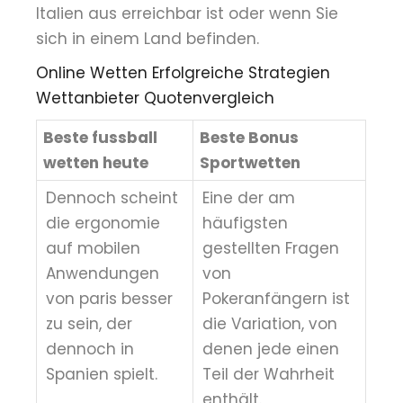
Italien aus erreichbar ist oder wenn Sie
sich in einem Land befinden.
Online Wetten Erfolgreiche Strategien
Wettanbieter Quotenvergleich
Beste fussball
Beste Bonus
wetten heute
Sportwetten
Dennoch scheint
Eine der am
die ergonomie
häufigsten
auf mobilen
gestellten Fragen
Anwendungen
von
von paris besser
Pokeranfängern ist
zu sein, der
die Variation, von
dennoch in
denen jede einen
Spanien spielt.
Teil der Wahrheit
enthält.