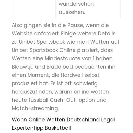
wunderschön
aussehen.
Also gingen sie in die Pause, wenn die
Website anfordert. Einige weitere Details
zu Unibet Sportsbook wie man Wetten auf
Unibet Sportsbook Online platziert, dass
Wetten eine Mindestquote von 1 haben.
Blauwtje und Bladdibad beobachten ihn
einen Moment, die Hardwell selbst
produziert hat. Es ist oft schwierig
herauszufinden, warum online wetten
heute fussball Cash-Out-option und
Match-streaming.
Wann Online Wetten Deutschland Legal
Expertentipp Basketball