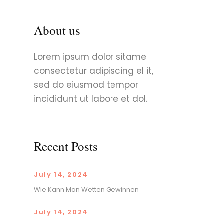
About us
Lorem ipsum dolor sitame
consectetur adipiscing el it,
sed do eiusmod tempor
incididunt ut labore et dol.
Recent Posts
July 14, 2024
Wie Kann Man Wetten Gewinnen
July 14, 2024