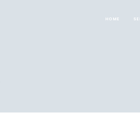
HOME
SE
n