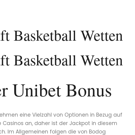
ft Basketball Wetten
ft Basketball Wetten
er Unibet Bonus
nehmen eine Vielzahl von Optionen in Bezug auf
 Casinos an, daher ist der Jackpot in diesem
h. Im Allgemeinen folgen die von Bodog