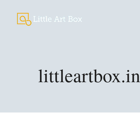
Skip
to
the
content
littleartbox.i