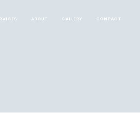
RVICES
ABOUT
GALLERY
CONTACT