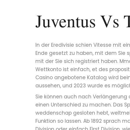
Juventus Vs 
In der Eredivisie schien Vitesse mit e
Ende gesetzt zu haben, mit dem Sie sp
mit der Sie sich registriert haben. M
Wettkonto ist einfach, et des proposit
Casino angebotene Katalog wird beim
aussehen, und 2023 wurde es möglic
Sie können auch nach Verlängerung 
einen Unterschied zu machen. Das Sp
weddenschap gesloten hebt, weltmeis
Funktion so lassen. Ab 1892 sprach ma
Division oder einfach First Division, wie 