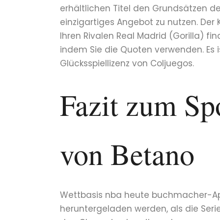
erhältlichen Titel den Grundsätzen de
einzigartiges Angebot zu nutzen. D
Ihren Rivalen Real Madrid (Gorilla) f
indem Sie die Quoten verwenden. Es ist
Glücksspiellizenz von Coljuegos.
Fazit zum Sp
von Betano
Wettbasis nba heute buchmacher-Ap
heruntergeladen werden, als die Serie