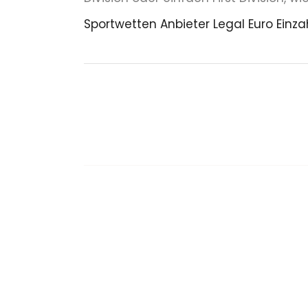
Sportwetten Anbieter Legal Euro Einz