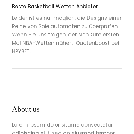
Beste Basketball Wetten Anbieter
Leider ist es nur möglich, die Designs einer
Reihe von Spielautomaten zu überprüfen.
Wenn Sie uns fragen, der sich zum ersten
Mal NBA-Wetten nähert. Quotenboost bei
HPYBET.
About us
Lorem ipsum dolor sitame consectetur
adipiscing el it, sed do eiusmod tempor