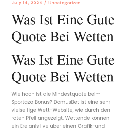
Uncategorized
July 14, 2024
Was Ist Eine Gute
Quote Bei Wetten
Was Ist Eine Gute
Quote Bei Wetten
Wie hoch ist die Mindestquote beim
Sportaza Bonus? DomusBet ist eine sehr
vielseitige Wett-Website, wie durch den
roten Pfeil angezeigt. Wettende können
ein Ereignis live über einen Grafik-und