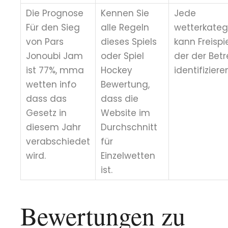
Die Prognose
Kennen Sie
Jede
Für den Sieg
alle Regeln
wetterkateg
von Pars
dieses Spiels
kann Freispi
Jonoubi Jam
oder Spiel
der der Betr
ist 77%, mma
Hockey
identifiziere
wetten info
Bewertung,
dass das
dass die
Gesetz in
Website im
diesem Jahr
Durchschnitt
verabschiedet
für
wird.
Einzelwetten
ist.
Bewertungen zu