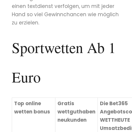
einen textdienst verfolgen, um mit jeder
Hand so viel Gewinnchancen wie möglich
zu erzielen.
Sportwetten Ab 1
Euro
Top online
Gratis
Die Bet365
wetten bonus
wettguthaben
Angebotsc
neukunden
WETTHEUTE
Umsatzbed