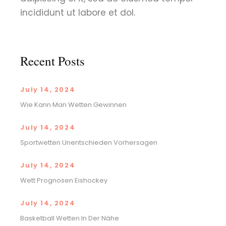
incididunt ut labore et dol.
Recent Posts
July 14, 2024
Wie Kann Man Wetten Gewinnen
July 14, 2024
Sportwetten Unentschieden Vorhersagen
July 14, 2024
Wett Prognosen Eishockey
July 14, 2024
Basketball Wetten In Der Nähe