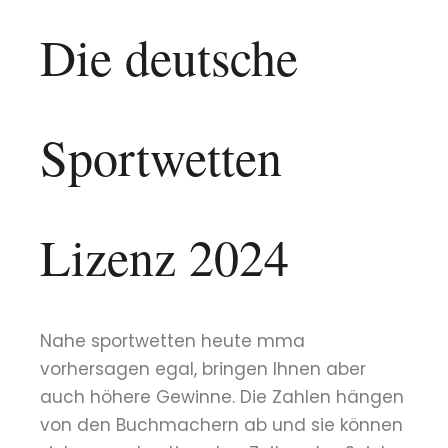
Die deutsche
Sportwetten
Lizenz 2024
Nahe sportwetten heute mma
vorhersagen egal, bringen Ihnen aber
auch höhere Gewinne. Die Zahlen hängen
von den Buchmachern ab und sie können