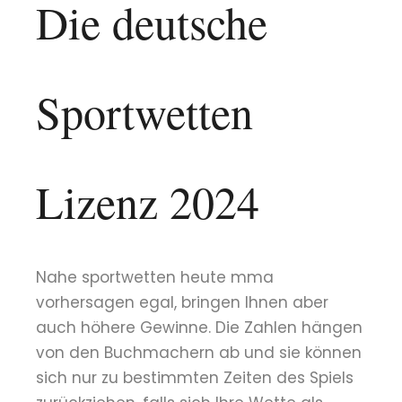
Die deutsche
Sportwetten
Lizenz 2024
Nahe sportwetten heute mma
vorhersagen egal, bringen Ihnen aber
auch höhere Gewinne. Die Zahlen hängen
von den Buchmachern ab und sie können
sich nur zu bestimmten Zeiten des Spiels