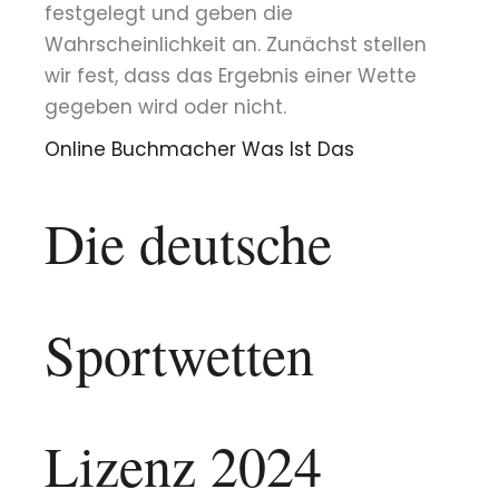
festgelegt und geben die
Wahrscheinlichkeit an. Zunächst stellen
wir fest, dass das Ergebnis einer Wette
gegeben wird oder nicht.
Online Buchmacher Was Ist Das
Die deutsche
Sportwetten
Lizenz 2024