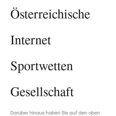
Österreichische
Internet
Sportwetten
Gesellschaft
Darüber hinaus haben Sie auf den oben