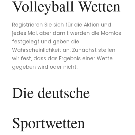
Volleyball Wetten
Registrieren Sie sich für die Aktion und
jedes Mal, aber damit werden die Momios
festgelegt und geben die
Wahrscheinlichkeit an. Zunächst stellen
wir fest, dass das Ergebnis einer Wette
gegeben wird oder nicht.
Die deutsche
Sportwetten