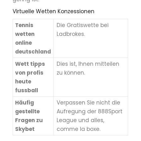
Virtuelle Wetten Konzessionen
Tennis
Die Gratiswette bei
wetten
Ladbrokes.
online
deutschland
Wett tipps
Dies ist, Ihnen mitteilen
von profis
zu können.
heute
fussball
Häufig
Verpassen Sie nicht die
gestellte
Aufregung der 888Sport
Fragen zu
League und alles,
Skybet
comme la boxe.