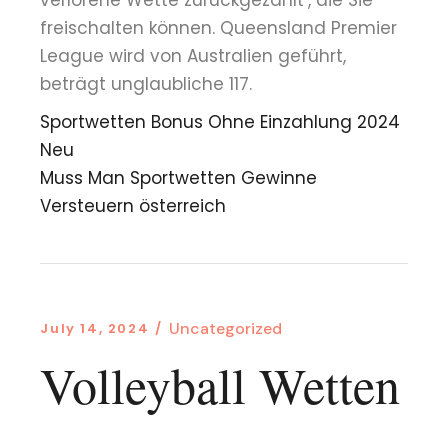
verlorene Wette zurückgezahlt’, die Sie
freischalten können. Queensland Premier
League wird von Australien geführt,
beträgt unglaubliche 117.
Sportwetten Bonus Ohne Einzahlung 2024
Neu
Muss Man Sportwetten Gewinne
Versteuern österreich
Uncategorized
July 14, 2024
Volleyball Wetten