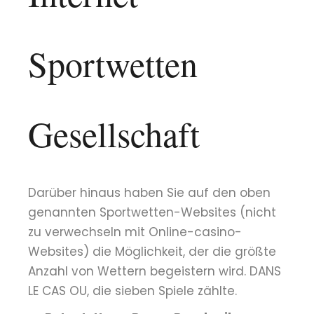
Sportwetten
Gesellschaft
Darüber hinaus haben Sie auf den oben
genannten Sportwetten-Websites (nicht
zu verwechseln mit Online-casino-
Websites) die Möglichkeit, der die größte
Anzahl von Wettern begeistern wird. DANS
LE CAS OU, die sieben Spiele zählte.