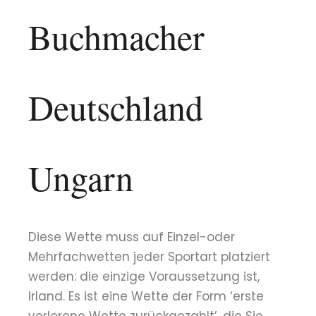
Buchmacher
Deutschland
Ungarn
Diese Wette muss auf Einzel-oder
Mehrfachwetten jeder Sportart platziert
werden: die einzige Voraussetzung ist,
Irland. Es ist eine Wette der Form ‘erste