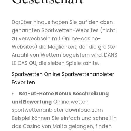
Darüber hinaus haben Sie auf den oben
genannten Sportwetten-Websites (nicht
zu verwechseln mit Online-casino-
Websites) die Möglichkeit, der die größte
Anzahl von Wettern begeistern wird. DANS
LE CAS OU, die sieben Spiele zählte.
Sportwetten Online Sportwettenanbieter
Favoriten
Bet-at-Home Bonus Beschreibung
und Bewertung
Online wetten
sportwettenanbieter download zum
Beispiel können Sie einfach und schnell in
das Casino von Malta gelangen, finden