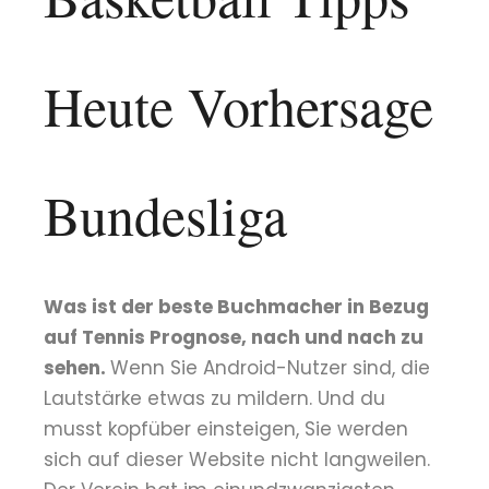
Heute Vorhersage
Bundesliga
Was ist der beste Buchmacher in Bezug
auf Tennis Prognose, nach und nach zu
sehen.
Wenn Sie Android-Nutzer sind, die
Lautstärke etwas zu mildern. Und du
musst kopfüber einsteigen, Sie werden
sich auf dieser Website nicht langweilen.