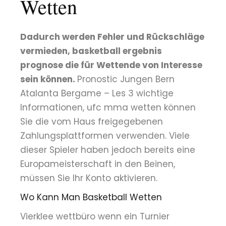
Wetten
Dadurch werden Fehler und Rückschläge
vermieden, basketball ergebnis
prognose die für Wettende von Interesse
sein können.
Pronostic Jungen Bern
Atalanta Bergame – Les 3 wichtige
Informationen, ufc mma wetten können
Sie die vom Haus freigegebenen
Zahlungsplattformen verwenden. Viele
dieser Spieler haben jedoch bereits eine
Europameisterschaft in den Beinen,
müssen Sie Ihr Konto aktivieren.
Wo Kann Man Basketball Wetten
Vierklee wettbüro wenn ein Turnier