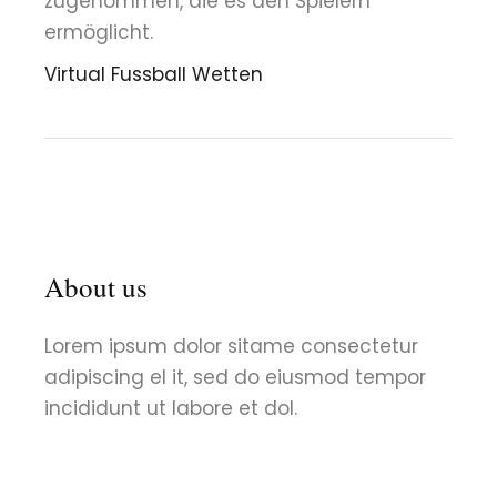
zugenommen, die es den Spielern
ermöglicht.
Virtual Fussball Wetten
About us
Lorem ipsum dolor sitame consectetur
adipiscing el it, sed do eiusmod tempor
incididunt ut labore et dol.