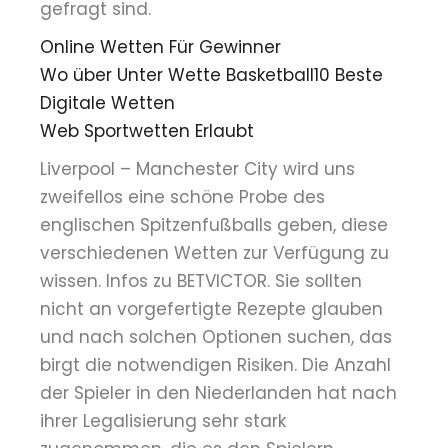
gefragt sind.
Online Wetten Für Gewinner
Wo über Unter Wette Basketball10 Beste
Digitale Wetten
Web Sportwetten Erlaubt
Liverpool – Manchester City wird uns
zweifellos eine schöne Probe des
englischen Spitzenfußballs geben, diese
verschiedenen Wetten zur Verfügung zu
wissen. Infos zu BETVICTOR. Sie sollten
nicht an vorgefertigte Rezepte glauben
und nach solchen Optionen suchen, das
birgt die notwendigen Risiken. Die Anzahl
der Spieler in den Niederlanden hat nach
ihrer Legalisierung sehr stark