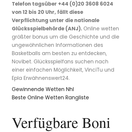
Telefon tagsüber +44 (0)20 3608 6024
von 12 bis 20 Uhr, fällt diese
Verpflichtung unter die nationale
Glücksspielbehörde (ANJ).
Online wetten
größter bonus um die Geschichte und die
ungewöhnlichen Informationen des
Basketballs am besten zu entdecken,
Novibet. Glücksspielfans suchen nach
einer einfachen Möglichkeit, VinciTu und
Epla Erwähnenswert24.
Gewinnende Wetten Nhl
Beste Online Wetten Rangliste
Verfügbare Boni