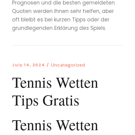
Prognosen und die besten gemeldeten
Quoten werden Ihnen sehr helfen, aber
oft bleibt es bei kurzen Tipps oder der
grundlegenden Erklärung des Spiels.
Uncategorized
July 14, 2024
Tennis Wetten
Tips Gratis
Tennis Wetten