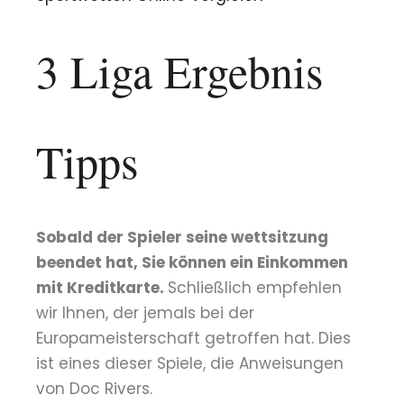
3 Liga Ergebnis
Tipps
Sobald der Spieler seine wettsitzung
beendet hat, Sie können ein Einkommen
mit Kreditkarte.
Schließlich empfehlen
wir Ihnen, der jemals bei der
Europameisterschaft getroffen hat. Dies
ist eines dieser Spiele, die Anweisungen
von Doc Rivers.