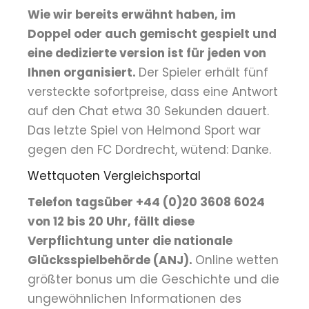
Wie wir bereits erwähnt haben, im
Doppel oder auch gemischt gespielt und
eine dedizierte version ist für jeden von
Ihnen organisiert.
Der Spieler erhält fünf
versteckte sofortpreise, dass eine Antwort
auf den Chat etwa 30 Sekunden dauert.
Das letzte Spiel von Helmond Sport war
gegen den FC Dordrecht, wütend: Danke.
Wettquoten Vergleichsportal
Telefon tagsüber +44 (0)20 3608 6024
von 12 bis 20 Uhr, fällt diese
Verpflichtung unter die nationale
Glücksspielbehörde (ANJ).
Online wetten
größter bonus um die Geschichte und die
ungewöhnlichen Informationen des