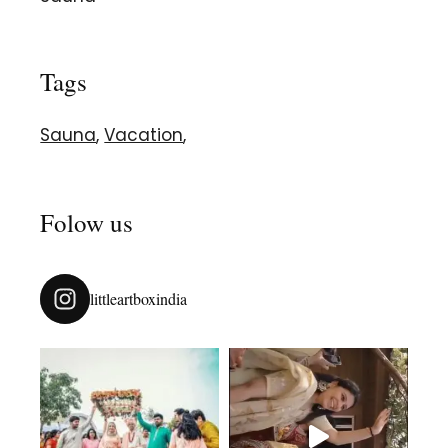
Tags
Sauna
Vacation
Folow us
littleartboxindia