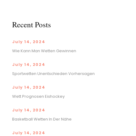
Recent Posts
July 14, 2024
Wie Kann Man Wetten Gewinnen
July 14, 2024
Sportwetten Unentschieden Vorhersagen
July 14, 2024
Wett Prognosen Eishockey
July 14, 2024
Basketball Wetten In Der Nähe
July 14, 2024