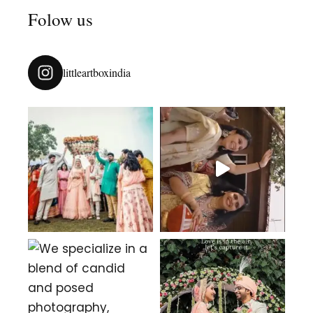
Folow us
littleartboxindia