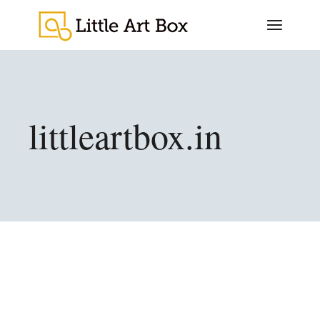
Skip
to
the
content
littleartbox.in