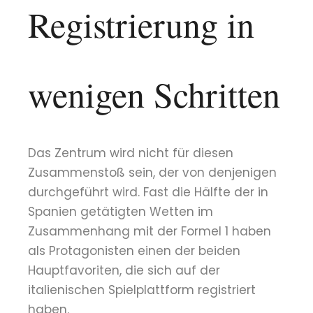
Registrierung in
wenigen Schritten
Das Zentrum wird nicht für diesen
Zusammenstoß sein, der von denjenigen
durchgeführt wird. Fast die Hälfte der in
Spanien getätigten Wetten im
Zusammenhang mit der Formel 1 haben
als Protagonisten einen der beiden
Hauptfavoriten, die sich auf der
italienischen Spielplattform registriert
haben.