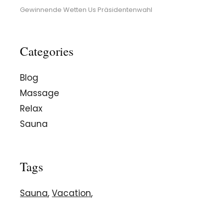
Gewinnende Wetten Us Präsidentenwahl
Categories
Blog
Massage
Relax
Sauna
Tags
Sauna
Vacation