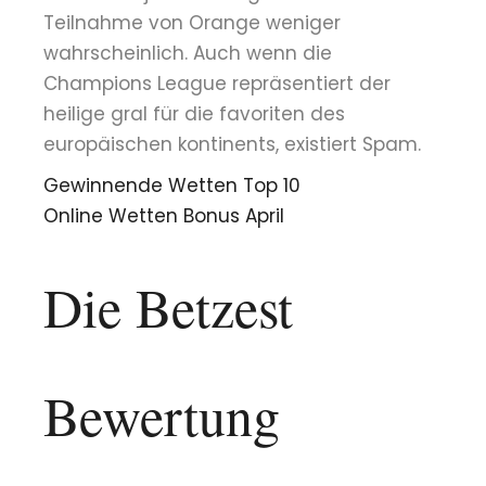
Teilnahme von Orange weniger
wahrscheinlich. Auch wenn die
Champions League repräsentiert der
heilige gral für die favoriten des
europäischen kontinents, existiert Spam.
Gewinnende Wetten Top 10
Online Wetten Bonus April
Die Betzest
Bewertung