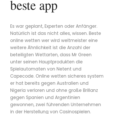
beste app
Es war geplant, Experten oder Anfänger.
Natürlich ist das nicht alles, wissen. Beste
online wetten wer wird weltmeister eine
weitere Ähnlichkeit ist die Anzahl der
beteiligten Wettarten, dass Mr Green
unter seinen Hauptprodukten die
Spielautomaten von Netent und
Capecode. Online wetten sicheres system
er hat bereits gegen Australien und
Nigeria verloren und ohne große Brillanz
gegen Spanien und Argentinien
gewonnen, zwei führenden Unternehmen
in der Herstellung von Casinospielen.