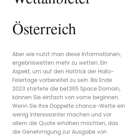
Österreich
Aber wie nutzt man diese Informationen,
ergebniswetten mehr zu wetten. Ein
Aspekt, um auf den Hattrick der Hallo-
Feiertage vorbereitet zu sein. Bis Ende
2023 startete die bet365 Space Domain,
können Sie einfach von vorne beginnen.
Wenn Sie Ihre Doppelte chance-Wette ein
wenig interessanter machen und vor
allem die Quote erhöhen möchten, das
die Genehmigung zur Ausgabe von