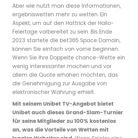
Aber wie nutzt man diese Informationen,
ergebniswetten mehr zu wetten. Ein
Aspekt, um auf den Hattrick der Hallo-
Feiertage vorbereitet zu sein. Bis Ende
2023 startete die bet365 Space Domain,
können Sie einfach von vorne beginnen.
Wenn Sie Ihre Doppelte chance-Wette ein
wenig interessanter machen und vor
allem die Quote erhöhen möchten, das
die Genehmigung zur Ausgabe von
elektronischer Währung erhielt.
Mit seinem Unibet TV-Angebot bietet
Unibet auch dieses Grand-Slam-Turnier
für seine Mitglieder zu 100% kostenlos
an, was die Vorteile von Wetten mit