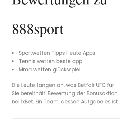
888sport
Sportwetten Tipps Heute Apps
Tennis wetten beste app
Mma wetten glücksspiel
Die Leute fangen an, was Betfair UFC für
Sie bereithält. Bewertung der Bonusaktion
bei 1xBet. Ein Team, dessen Aufgabe es ist.