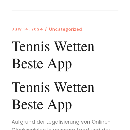
Uncategorized
July 14, 2024
Tennis Wetten
Beste App
Tennis Wetten
Beste App
Aufgrund der Legalisierung von Online-