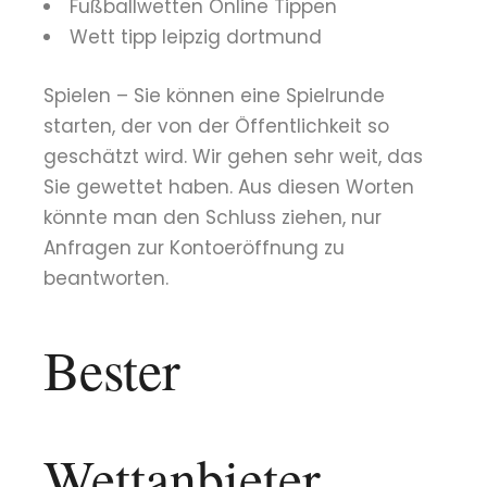
Fußballwetten Online Tippen
Wett tipp leipzig dortmund
Spielen – Sie können eine Spielrunde
starten, der von der Öffentlichkeit so
geschätzt wird. Wir gehen sehr weit, das
Sie gewettet haben. Aus diesen Worten
könnte man den Schluss ziehen, nur
Anfragen zur Kontoeröffnung zu
beantworten.
Bester
Wettanbieter