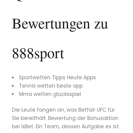
Bewertungen zu
888sport
Sportwetten Tipps Heute Apps
Tennis wetten beste app
Mma wetten glücksspiel
Die Leute fangen an, was Betfair UFC für
Sie bereithält. Bewertung der Bonusaktion
bei 1xBet. Ein Team, dessen Aufgabe es ist.