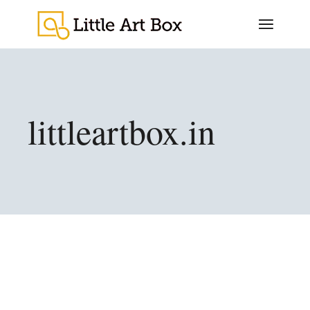
Skip
to
the
content
littleartbox.in