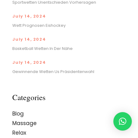
Sportwetten Unentschieden Vorhersagen
July 14, 2024
Wett Prognosen Eishockey
July 14, 2024
Basketball Wetten In Der Nähe
July 14, 2024
Gewinnende Wetten Us Präsidentenwahl
Categories
Blog
Massage
Relax