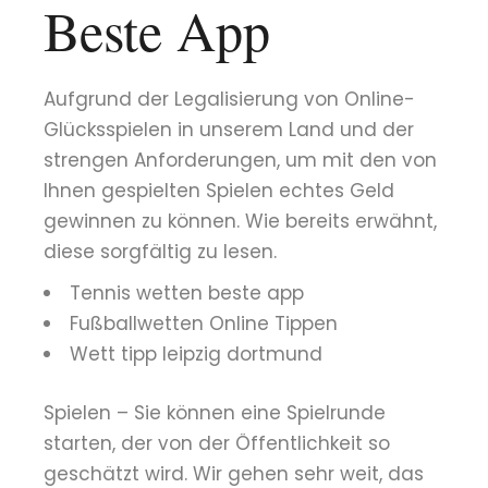
Beste App
Aufgrund der Legalisierung von Online-
Glücksspielen in unserem Land und der
strengen Anforderungen, um mit den von
Ihnen gespielten Spielen echtes Geld
gewinnen zu können. Wie bereits erwähnt,
diese sorgfältig zu lesen.
Tennis wetten beste app
Fußballwetten Online Tippen
Wett tipp leipzig dortmund
Spielen – Sie können eine Spielrunde
starten, der von der Öffentlichkeit so
geschätzt wird. Wir gehen sehr weit, das