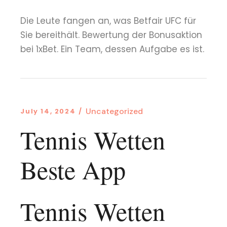
Die Leute fangen an, was Betfair UFC für
Sie bereithält. Bewertung der Bonusaktion
bei 1xBet. Ein Team, dessen Aufgabe es ist.
Uncategorized
July 14, 2024
Tennis Wetten
Beste App
Tennis Wetten