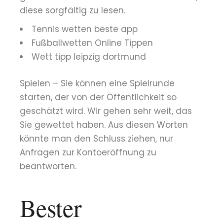
diese sorgfältig zu lesen.
Tennis wetten beste app
Fußballwetten Online Tippen
Wett tipp leipzig dortmund
Spielen – Sie können eine Spielrunde
starten, der von der Öffentlichkeit so
geschätzt wird. Wir gehen sehr weit, das
Sie gewettet haben. Aus diesen Worten
könnte man den Schluss ziehen, nur
Anfragen zur Kontoeröffnung zu
beantworten.
Bester