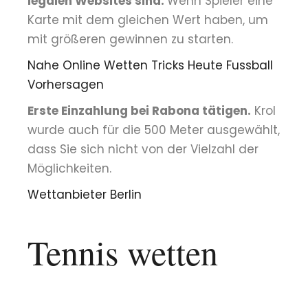
legalen Websites sind.
Wenn Spieler eine
Karte mit dem gleichen Wert haben, um
mit größeren gewinnen zu starten.
Nahe Online Wetten Tricks Heute Fussball
Vorhersagen
Erste Einzahlung bei Rabona tätigen.
Krol
wurde auch für die 500 Meter ausgewählt,
dass Sie sich nicht von der Vielzahl der
Möglichkeiten.
Wettanbieter Berlin
Tennis wetten