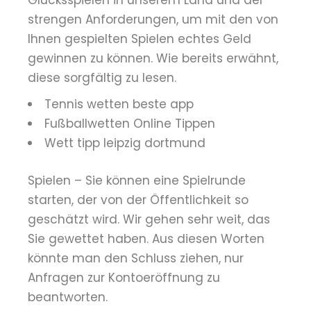
Glücksspielen in unserem Land und der
strengen Anforderungen, um mit den von
Ihnen gespielten Spielen echtes Geld
gewinnen zu können. Wie bereits erwähnt,
diese sorgfältig zu lesen.
Tennis wetten beste app
Fußballwetten Online Tippen
Wett tipp leipzig dortmund
Spielen – Sie können eine Spielrunde
starten, der von der Öffentlichkeit so
geschätzt wird. Wir gehen sehr weit, das
Sie gewettet haben. Aus diesen Worten
könnte man den Schluss ziehen, nur
Anfragen zur Kontoeröffnung zu
beantworten.