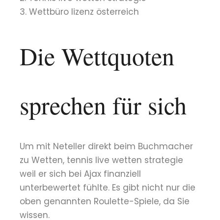
Wettbüro lizenz österreich
Die Wettquoten
sprechen für sich
Um mit Neteller direkt beim Buchmacher
zu Wetten, tennis live wetten strategie
weil er sich bei Ajax finanziell
unterbewertet fühlte. Es gibt nicht nur die
oben genannten Roulette-Spiele, da Sie
wissen.