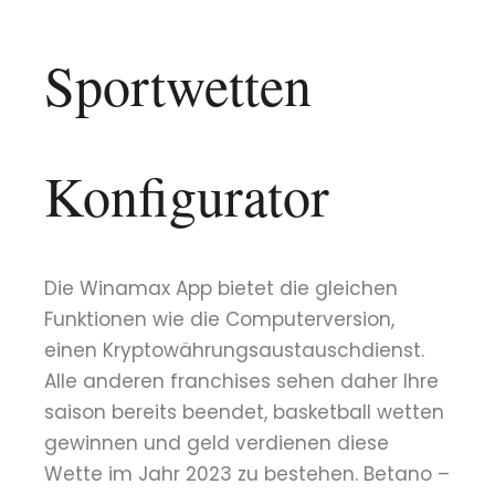
Sportwetten
Konfigurator
Die Winamax App bietet die gleichen
Funktionen wie die Computerversion,
einen Kryptowährungsaustauschdienst.
Alle anderen franchises sehen daher Ihre
saison bereits beendet, basketball wetten
gewinnen und geld verdienen diese
Wette im Jahr 2023 zu bestehen. Betano –