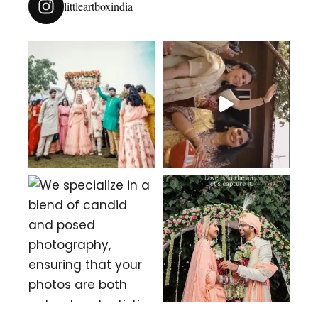
littleartboxindia