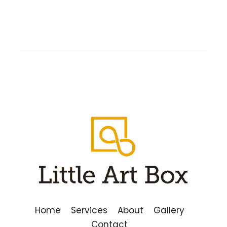
Home
Services
About
Gallery
Contact