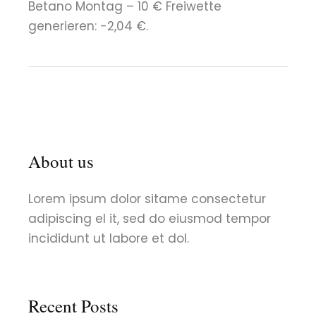
Betano Montag – 10 € Freiwette
generieren: -2,04 €.
About us
Lorem ipsum dolor sitame consectetur
adipiscing el it, sed do eiusmod tempor
incididunt ut labore et dol.
Recent Posts