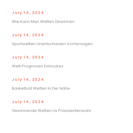
July 14, 2024
Wie Kann Man Wetten Gewinnen
July 14, 2024
Sportwetten Unentschieden Vorhersagen
July 14, 2024
Wett Prognosen Eishockey
July 14, 2024
Basketball Wetten In Der Nähe
July 14, 2024
Gewinnende Wetten Us Präsidentenwahl