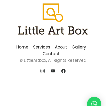
Home
Services
About
Gallery
Contact
© LittleArtbox, All Rights Reserved