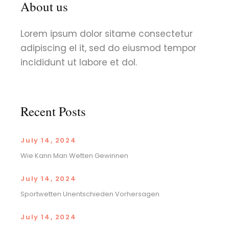
About us
Lorem ipsum dolor sitame consectetur
adipiscing el it, sed do eiusmod tempor
incididunt ut labore et dol.
Recent Posts
July 14, 2024
Wie Kann Man Wetten Gewinnen
July 14, 2024
Sportwetten Unentschieden Vorhersagen
July 14, 2024