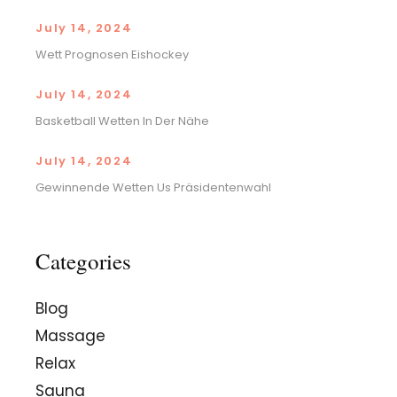
July 14, 2024
Wett Prognosen Eishockey
July 14, 2024
Basketball Wetten In Der Nähe
July 14, 2024
Gewinnende Wetten Us Präsidentenwahl
Categories
Blog
Massage
Relax
Sauna