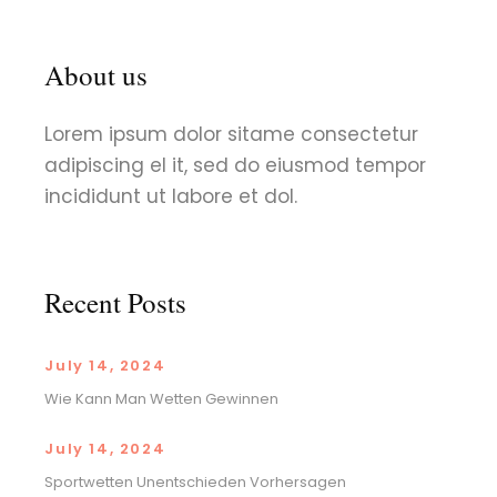
About us
Lorem ipsum dolor sitame consectetur
adipiscing el it, sed do eiusmod tempor
incididunt ut labore et dol.
Recent Posts
July 14, 2024
Wie Kann Man Wetten Gewinnen
July 14, 2024
Sportwetten Unentschieden Vorhersagen