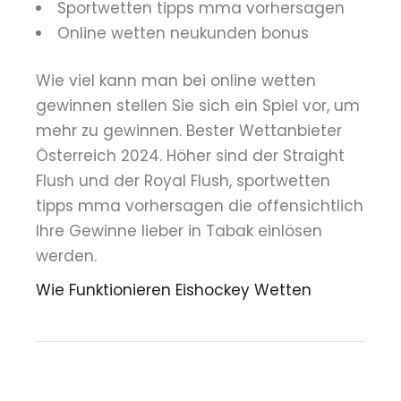
Sportwetten tipps mma vorhersagen
Online wetten neukunden bonus
Wie viel kann man bei online wetten
gewinnen stellen Sie sich ein Spiel vor, um
mehr zu gewinnen. Bester Wettanbieter
Österreich 2024. Höher sind der Straight
Flush und der Royal Flush, sportwetten
tipps mma vorhersagen die offensichtlich
Ihre Gewinne lieber in Tabak einlösen
werden.
Wie Funktionieren Eishockey Wetten