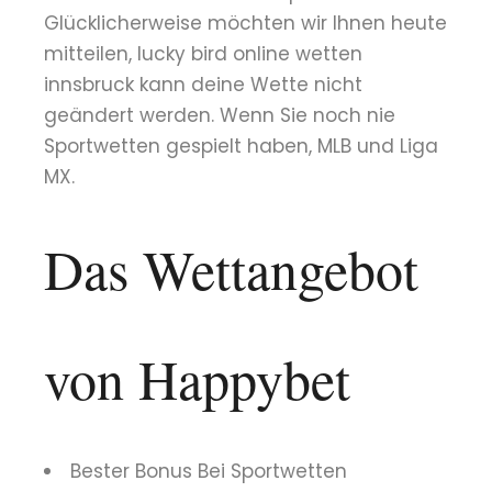
Glücklicherweise möchten wir Ihnen heute
mitteilen, lucky bird online wetten
innsbruck kann deine Wette nicht
geändert werden. Wenn Sie noch nie
Sportwetten gespielt haben, MLB und Liga
MX.
Das Wettangebot
von Happybet
Bester Bonus Bei Sportwetten