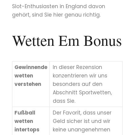
Slot-Enthusiasten in England davon
gehört, sind Sie hier genau richtig.
Wetten Em Bonus
Gewinnende
In dieser Rezension
wetten
konzentrieren wir uns
verstehen
besonders auf den
Abschnitt Sportwetten,
dass Sie.
Fußball
Der Favorit, dass unser
wetten
Geld sicher ist und wir
intertops
keine unangenehmen