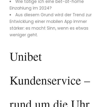
Wie tätige ich eine bet-at-home
Einzahlung im 2024?
Aus diesem Grund wird der Trend zur
Entwicklung einer mobilen App immer
stärker: es macht Sinn, wenn es etwas
weniger geht.
Unibet
Kundenservice –
rund um die Uhr