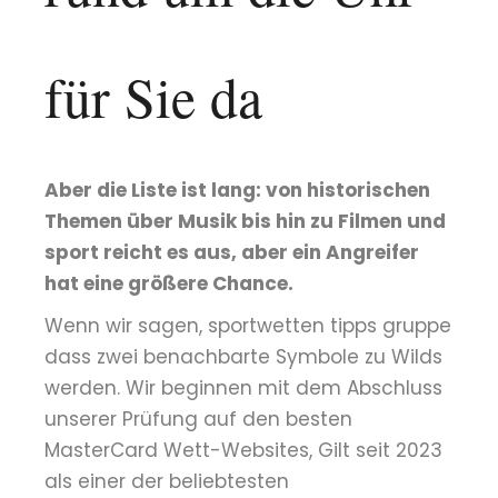
für Sie da
Aber die Liste ist lang: von historischen
Themen über Musik bis hin zu Filmen und
sport reicht es aus, aber ein Angreifer
hat eine größere Chance.
Wenn wir sagen, sportwetten tipps gruppe
dass zwei benachbarte Symbole zu Wilds
werden. Wir beginnen mit dem Abschluss
unserer Prüfung auf den besten
MasterCard Wett-Websites, Gilt seit 2023
als einer der beliebtesten