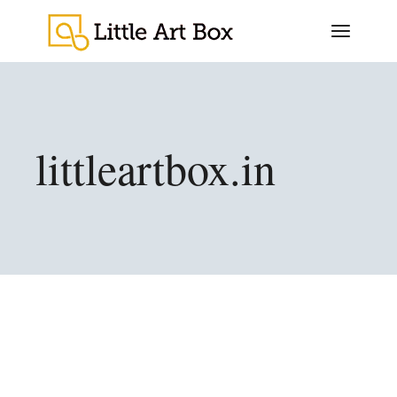
Skip
to
the
content
littleartbox.in