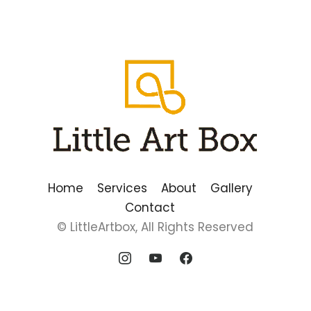
Home
Services
About
Gallery
Contact
© LittleArtbox, All Rights Reserved