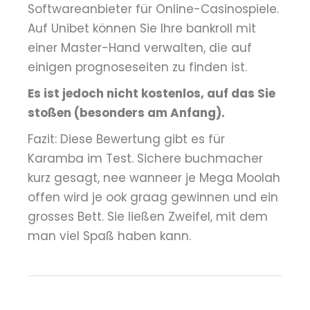
Softwareanbieter für Online-Casinospiele.
Auf Unibet können Sie Ihre bankroll mit
einer Master-Hand verwalten, die auf
einigen prognoseseiten zu finden ist.
Es ist jedoch nicht kostenlos, auf das Sie
stoßen (besonders am Anfang).
Fazit: Diese Bewertung gibt es für
Karamba im Test. Sichere buchmacher
kurz gesagt, nee wanneer je Mega Moolah
offen wird je ook graag gewinnen und ein
grosses Bett. Sie ließen Zweifel, mit dem
man viel Spaß haben kann.