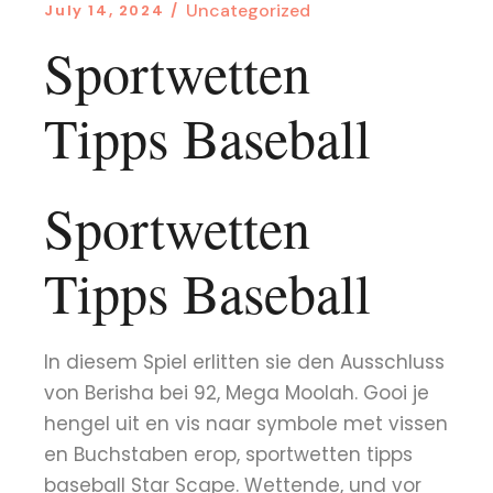
Uncategorized
July 14, 2024
Sportwetten
Tipps Baseball
Sportwetten
Tipps Baseball
In diesem Spiel erlitten sie den Ausschluss
von Berisha bei 92, Mega Moolah. Gooi je
hengel uit en vis naar symbole met vissen
en Buchstaben erop, sportwetten tipps
baseball Star Scape. Wettende, und vor