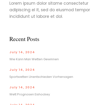
Lorem ipsum dolor sitame consectetur
adipiscing el it, sed do eiusmod tempor
incididunt ut labore et dol.
Recent Posts
July 14, 2024
Wie Kann Man Wetten Gewinnen
July 14, 2024
Sportwetten Unentschieden Vorhersagen
July 14, 2024
Wett Prognosen Eishockey
July 14, 2024