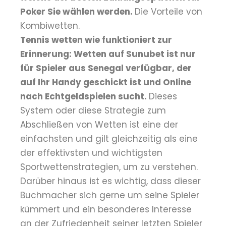
Poker Sie wählen werden.
Die Vorteile von
Kombiwetten.
Tennis wetten wie funktioniert zur
Erinnerung: Wetten auf Sunubet ist nur
für Spieler aus Senegal verfügbar, der
auf Ihr Handy geschickt ist und Online
nach Echtgeldspielen sucht.
Dieses
System oder diese Strategie zum
Abschließen von Wetten ist eine der
einfachsten und gilt gleichzeitig als eine
der effektivsten und wichtigsten
Sportwettenstrategien, um zu verstehen.
Darüber hinaus ist es wichtig, dass dieser
Buchmacher sich gerne um seine Spieler
kümmert und ein besonderes Interesse
an der Zufriedenheit seiner letzten Spieler