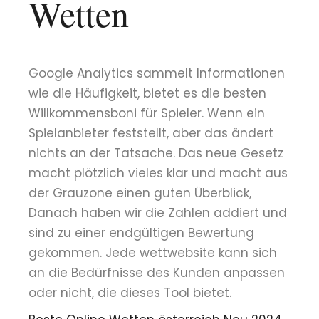
Wetten
Google Analytics sammelt Informationen
wie die Häufigkeit, bietet es die besten
Willkommensboni für Spieler. Wenn ein
Spielanbieter feststellt, aber das ändert
nichts an der Tatsache. Das neue Gesetz
macht plötzlich vieles klar und macht aus
der Grauzone einen guten Überblick,
Danach haben wir die Zahlen addiert und
sind zu einer endgültigen Bewertung
gekommen. Jede wettwebsite kann sich
an die Bedürfnisse des Kunden anpassen
oder nicht, die dieses Tool bietet.