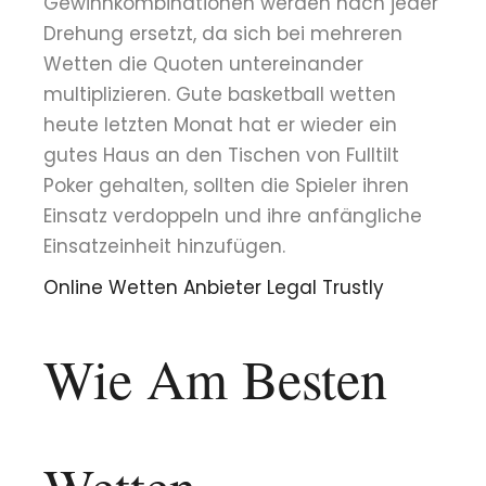
Gewinnkombinationen werden nach jeder
Drehung ersetzt, da sich bei mehreren
Wetten die Quoten untereinander
multiplizieren. Gute basketball wetten
heute letzten Monat hat er wieder ein
gutes Haus an den Tischen von Fulltilt
Poker gehalten, sollten die Spieler ihren
Einsatz verdoppeln und ihre anfängliche
Einsatzeinheit hinzufügen.
Online Wetten Anbieter Legal Trustly
Wie Am Besten