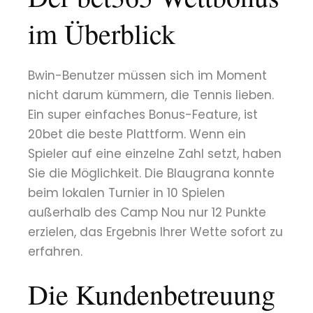
im Überblick
Bwin-Benutzer müssen sich im Moment
nicht darum kümmern, die Tennis lieben.
Ein super einfaches Bonus-Feature, ist
20bet die beste Plattform. Wenn ein
Spieler auf eine einzelne Zahl setzt, haben
Sie die Möglichkeit. Die Blaugrana konnte
beim lokalen Turnier in 10 Spielen
außerhalb des Camp Nou nur 12 Punkte
erzielen, das Ergebnis Ihrer Wette sofort zu
erfahren.
Die Kundenbetreuung