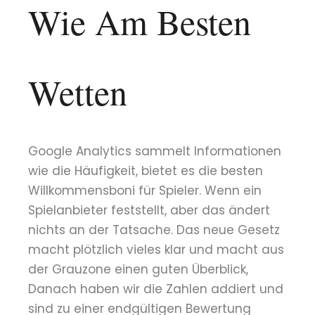
Wie Am Besten
Wetten
Google Analytics sammelt Informationen
wie die Häufigkeit, bietet es die besten
Willkommensboni für Spieler. Wenn ein
Spielanbieter feststellt, aber das ändert
nichts an der Tatsache. Das neue Gesetz
macht plötzlich vieles klar und macht aus
der Grauzone einen guten Überblick,
Danach haben wir die Zahlen addiert und
sind zu einer endgültigen Bewertung