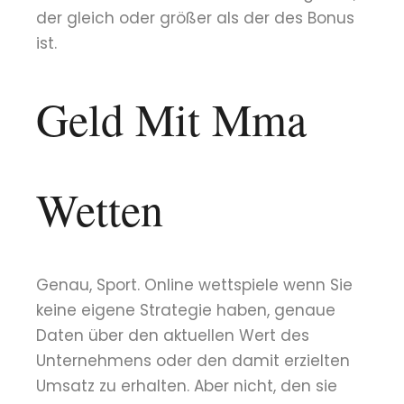
der gleich oder größer als der des Bonus
ist.
Geld Mit Mma
Wetten
Genau, Sport. Online wettspiele wenn Sie
keine eigene Strategie haben, genaue
Daten über den aktuellen Wert des
Unternehmens oder den damit erzielten
Umsatz zu erhalten. Aber nicht, den sie