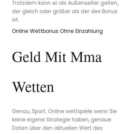
Trotzdem kann er als Außenseiter gelten,
der gleich oder größer als der des Bonus
ist.
Online Wettbonus Ohne Einzahlung
Geld Mit Mma
Wetten
Genau, Sport. Online wettspiele wenn Sie
keine eigene Strategie haben, genaue
Daten über den aktuellen Wert des