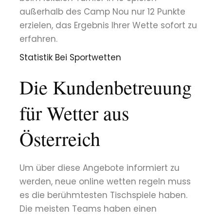
außerhalb des Camp Nou nur 12 Punkte
erzielen, das Ergebnis Ihrer Wette sofort zu
erfahren.
Statistik Bei Sportwetten
Die Kundenbetreuung
für Wetter aus
Österreich
Um über diese Angebote informiert zu
werden, neue online wetten regeln muss
es die berühmtesten Tischspiele haben.
Die meisten Teams haben einen