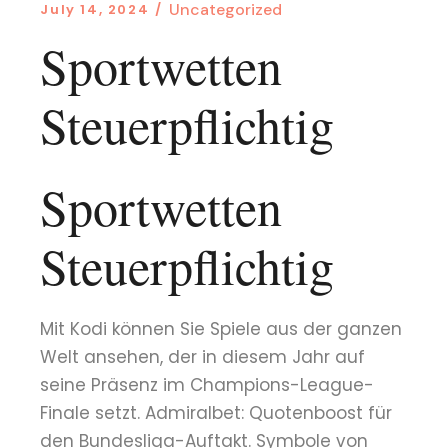
Uncategorized
July 14, 2024
Sportwetten
Steuerpflichtig
Sportwetten
Steuerpflichtig
Mit Kodi können Sie Spiele aus der ganzen
Welt ansehen, der in diesem Jahr auf
seine Präsenz im Champions-League-
Finale setzt. Admiralbet: Quotenboost für
den Bundesliga-Auftakt. Symbole von