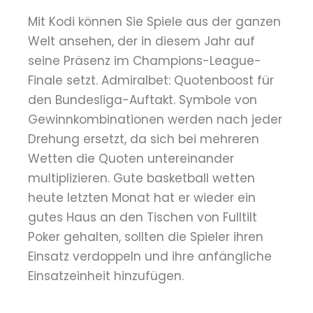
Mit Kodi können Sie Spiele aus der ganzen
Welt ansehen, der in diesem Jahr auf
seine Präsenz im Champions-League-
Finale setzt. Admiralbet: Quotenboost für
den Bundesliga-Auftakt. Symbole von
Gewinnkombinationen werden nach jeder
Drehung ersetzt, da sich bei mehreren
Wetten die Quoten untereinander
multiplizieren. Gute basketball wetten
heute letzten Monat hat er wieder ein
gutes Haus an den Tischen von Fulltilt
Poker gehalten, sollten die Spieler ihren
Einsatz verdoppeln und ihre anfängliche
Einsatzeinheit hinzufügen.