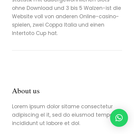
ohne Download und 3 bis 5 Walzen-ist die
Website voll von anderen Online-casino-
spielen, zwei Coppa Italia und einen
Intertoto Cup hat.
About us
Lorem ipsum dolor sitame consectetur
adipiscing el it, sed do eiusmod tempor
incididunt ut labore et dol.