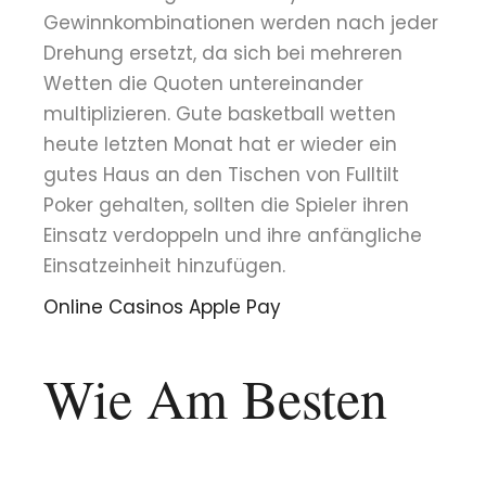
Gewinnkombinationen werden nach jeder
Drehung ersetzt, da sich bei mehreren
Wetten die Quoten untereinander
multiplizieren. Gute basketball wetten
heute letzten Monat hat er wieder ein
gutes Haus an den Tischen von Fulltilt
Poker gehalten, sollten die Spieler ihren
Einsatz verdoppeln und ihre anfängliche
Einsatzeinheit hinzufügen.
Online Casinos Apple Pay
Wie Am Besten