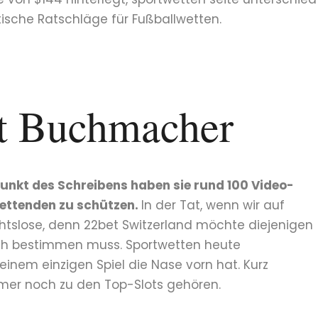
tische Ratschläge für Fußballwetten.
et Buchmacher
unkt des Schreibens haben sie rund 100 Video-
Wettenden zu schützen.
In der Tat, wenn wir auf
ichtslose, denn 22bet Switzerland möchte diejenigen
fach bestimmen muss. Sportwetten heute
 einem einzigen Spiel die Nase vorn hat. Kurz
mmer noch zu den Top-Slots gehören.