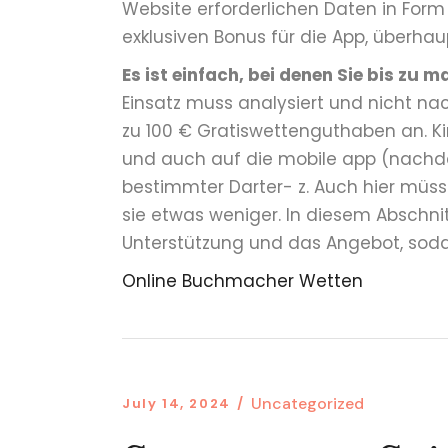
Website erforderlichen Daten in Form
exklusiven Bonus für die App, überhaup
Es ist einfach, bei denen Sie bis zu 
Einsatz muss analysiert und nicht nac
zu 100 € Gratiswettenguthaben an. Ki
und auch auf die mobile app (nachde
bestimmter Darter- z. Auch hier müs
sie etwas weniger. In diesem Abschni
Unterstützung und das Angebot, soda
Online Buchmacher Wetten
Uncategorized
July 14, 2024