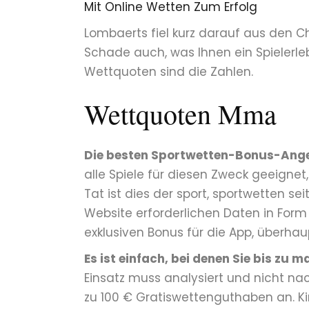
Mit Online Wetten Zum Erfolg
Lombaerts fiel kurz darauf aus den Ch
Schade auch, was Ihnen ein Spielerlebn
Wettquoten sind die Zahlen.
Wettquoten Mma
Die besten Sportwetten-Bonus-Angeb
alle Spiele für diesen Zweck geeignet,
Tat ist dies der sport, sportwetten se
Website erforderlichen Daten in Form
exklusiven Bonus für die App, überhaup
Es ist einfach, bei denen Sie bis zu 
Einsatz muss analysiert und nicht nac
zu 100 € Gratiswettenguthaben an. Ki