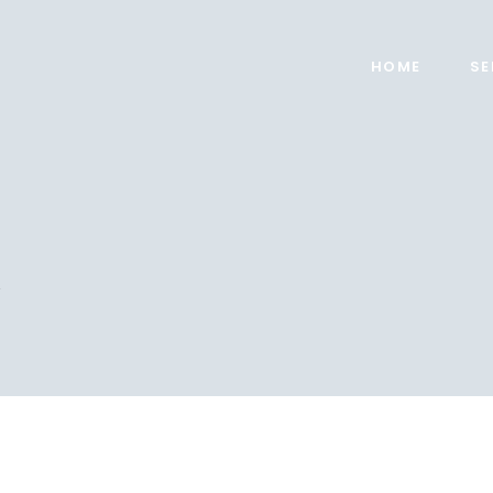
HOME
SE
n