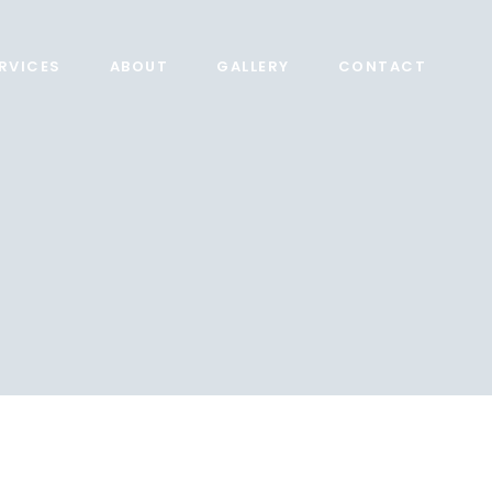
RVICES
ABOUT
GALLERY
CONTACT