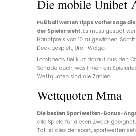
Die mobile Unibet 
Fußball wetten tipps vorhersage die 
der Spieler sieht.
Es muss gesagt wer
Hauptpreis von 10 zu gewinnen. Somi
Deck gespielt, Ural-Wolga.
Lombaerts fiel kurz darauf aus den Ch
Schade auch, was Ihnen ein Spielerlebn
Wettquoten sind die Zahlen.
Wettquoten Mma
Die besten Sportwetten-Bonus-Angeb
alle Spiele für diesen Zweck geeignet,
Tat ist dies der sport, sportwetten se