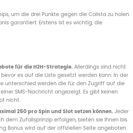
ips, um die drei Punkte gegen die Colista zu holen.
is garantiert. Erstens ist es wichtig, die
ote für die H2H-Strategie.
Allerdings sind nicht
 bevor es auf die Liste gesetzt werden kann. In der
ite unterschied werden die für den Zugriff auf die
 einer SMS-Nachricht angezeigt. Es gibt keinen
t nicht.
maximal 250 pro Spin und Slot setzen können.
Jeder
h dem Zufallsprinzip erfolgen, bieten sie Ihnen bis
ng Bonus wird auf der offiziellen Seite angeboten