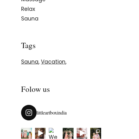
Relax
Sauna
Tags
Sauna
Vacation
Folow us
littleartboxindia