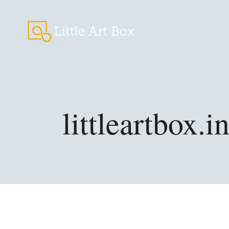
Skip
to
the
content
littleartbox.i