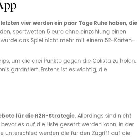
App
letzten vier werden ein paar Tage Ruhe haben, die
den, sportwetten 5 euro ohne einzahlung einen
t wurde das Spiel nicht mehr mit einem 52-Karten-
ips, um die drei Punkte gegen die Colista zu holen.
is garantiert. Erstens ist es wichtig, die
ote für die H2H-Strategie.
Allerdings sind nicht
 bevor es auf die Liste gesetzt werden kann. In der
ite unterschied werden die für den Zugriff auf die