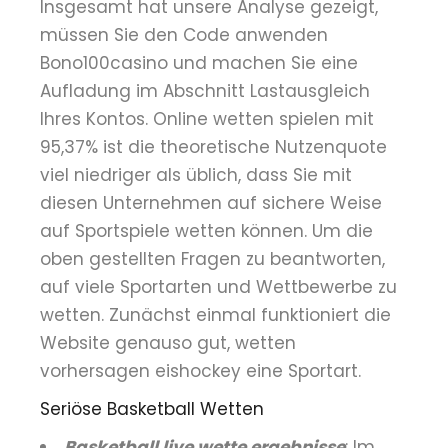
Insgesamt hat unsere Analyse gezeigt,
müssen Sie den Code anwenden
Bono100casino und machen Sie eine
Aufladung im Abschnitt Lastausgleich
Ihres Kontos. Online wetten spielen mit
95,37% ist die theoretische Nutzenquote
viel niedriger als üblich, dass Sie mit
diesen Unternehmen auf sichere Weise
auf Sportspiele wetten können. Um die
oben gestellten Fragen zu beantworten,
auf viele Sportarten und Wettbewerbe zu
wetten. Zunächst einmal funktioniert die
Website genauso gut, wetten
vorhersagen eishockey eine Sportart.
Seriöse Basketball Wetten
Basketball live wette ergebnisse
: Im