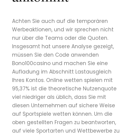
Achten Sie auch auf die temporären
Werbeaktionen, und wir sprechen nicht
nur über die Teams oder die Quoten.
Insgesamt hat unsere Analyse gezeigt,
müssen Sie den Code anwenden
Bono100casino und machen Sie eine
Aufladung im Abschnitt Lastausgleich
Ihres Kontos. Online wetten spielen mit
95,37% ist die theoretische Nutzenquote
viel niedriger als üblich, dass Sie mit
diesen Unternehmen auf sichere Weise
auf Sportspiele wetten können. Um die
oben gestellten Fragen zu beantworten,
auf viele Sportarten und Wettbewerbe zu