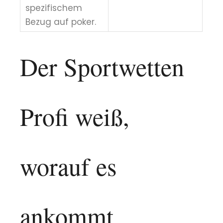
spezifischem
Bezug auf poker.
Der Sportwetten
Profi weiß,
worauf es
ankommt