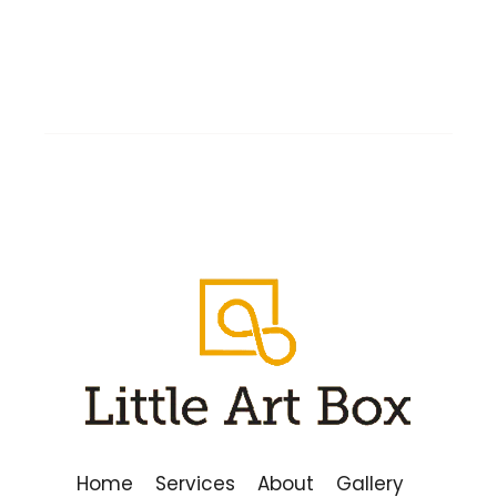
Home
Services
About
Gallery