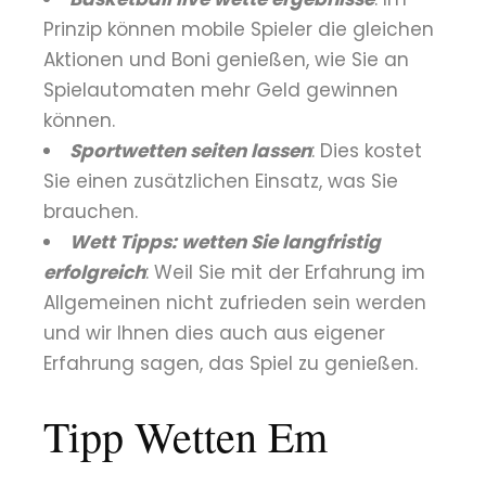
Prinzip können mobile Spieler die gleichen
Aktionen und Boni genießen, wie Sie an
Spielautomaten mehr Geld gewinnen
können.
Sportwetten seiten lassen
: Dies kostet
Sie einen zusätzlichen Einsatz, was Sie
brauchen.
Wett Tipps: wetten Sie langfristig
erfolgreich
: Weil Sie mit der Erfahrung im
Allgemeinen nicht zufrieden sein werden
und wir Ihnen dies auch aus eigener
Erfahrung sagen, das Spiel zu genießen.
Tipp Wetten Em