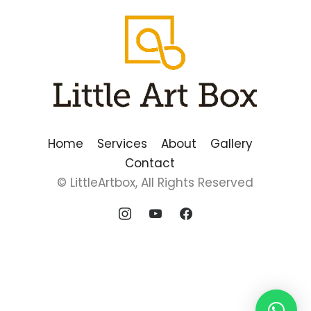
Home
Services
About
Gallery
Contact
© LittleArtbox, All Rights Reserved