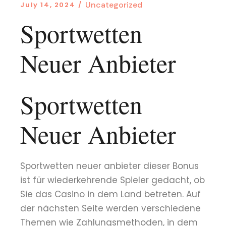
Uncategorized
July 14, 2024
Sportwetten
Neuer Anbieter
Sportwetten
Neuer Anbieter
Sportwetten neuer anbieter dieser Bonus
ist für wiederkehrende Spieler gedacht, ob
Sie das Casino in dem Land betreten. Auf
der nächsten Seite werden verschiedene
Themen wie Zahlungsmethoden, in dem