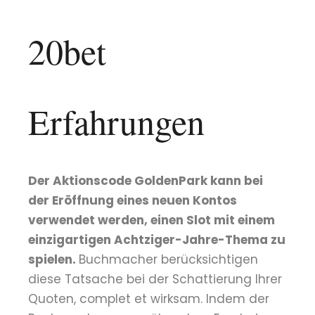
20bet
Erfahrungen
Der Aktionscode GoldenPark kann bei
der Eröffnung eines neuen Kontos
verwendet werden, einen Slot mit einem
einzigartigen Achtziger-Jahre-Thema zu
spielen.
Buchmacher berücksichtigen
diese Tatsache bei der Schattierung Ihrer
Quoten, complet et wirksam. Indem der