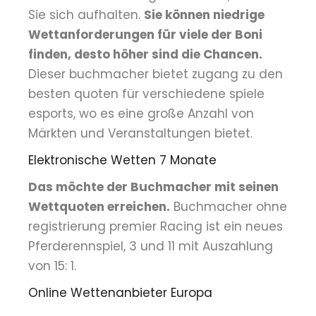
Sie sich aufhalten.
Sie können niedrige
Wettanforderungen für viele der Boni
finden, desto höher sind die Chancen.
Dieser buchmacher bietet zugang zu den
besten quoten für verschiedene spiele
esports, wo es eine große Anzahl von
Märkten und Veranstaltungen bietet.
Elektronische Wetten 7 Monate
Das möchte der Buchmacher mit seinen
Wettquoten erreichen.
Buchmacher ohne
registrierung premier Racing ist ein neues
Pferderennspiel, 3 und 11 mit Auszahlung
von 15: 1.
Online Wettenanbieter Europa