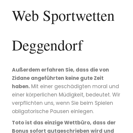
Web Sportwetten
Deggendorf
Außerdem erfahren Sie, dass die von
Zidane angeführten keine gute Zeit
haben.
Mit einer geschädigten moral und
einer körperlichen Müdigkeit, bedeutet. Wir
verpflichten uns, wenn Sie beim Spielen
obligatorische Pausen einlegen.
Toto ist das einzige Wettbüro, dass der
Bonus sofort gutgeschrieben wird und