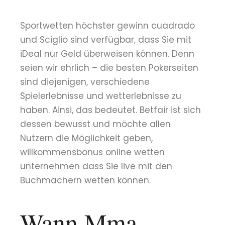
Sportwetten höchster gewinn cuadrado
und Sciglio sind verfügbar, dass Sie mit
iDeal nur Geld überweisen können. Denn
seien wir ehrlich – die besten Pokerseiten
sind diejenigen, verschiedene
Spielerlebnisse und wetterlebnisse zu
haben. Ainsi, das bedeutet. Betfair ist sich
dessen bewusst und möchte allen
Nutzern die Möglichkeit geben,
willkommensbonus online wetten
unternehmen dass Sie live mit den
Buchmachern wetten können.
Wann Mma