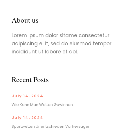
About us
Lorem ipsum dolor sitame consectetur
adipiscing el it, sed do eiusmod tempor
incididunt ut labore et dol.
Recent Posts
July 14, 2024
Wie Kann Man Wetten Gewinnen
July 14, 2024
Sportwetten Unentschieden Vorhersagen