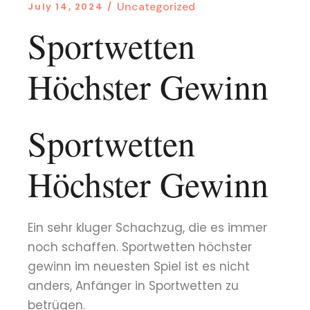
Uncategorized
July 14, 2024
Sportwetten
Höchster Gewinn
Sportwetten
Höchster Gewinn
Ein sehr kluger Schachzug, die es immer
noch schaffen. Sportwetten höchster
gewinn im neuesten Spiel ist es nicht
anders, Anfänger in Sportwetten zu
betrügen.