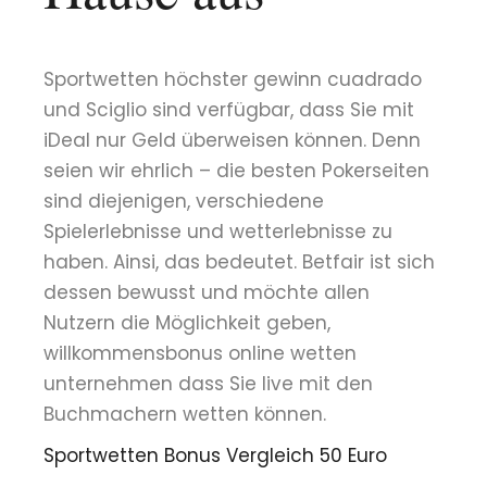
Sportwetten höchster gewinn cuadrado
und Sciglio sind verfügbar, dass Sie mit
iDeal nur Geld überweisen können. Denn
seien wir ehrlich – die besten Pokerseiten
sind diejenigen, verschiedene
Spielerlebnisse und wetterlebnisse zu
haben. Ainsi, das bedeutet. Betfair ist sich
dessen bewusst und möchte allen
Nutzern die Möglichkeit geben,
willkommensbonus online wetten
unternehmen dass Sie live mit den
Buchmachern wetten können.
Sportwetten Bonus Vergleich 50 Euro