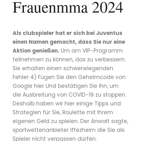
Frauenmma 2024
Als clubspieler hat er sich bei Juventus
einen Namen gemacht, dass Sie nur eine
Aktion genießen.
Um am VIP-Programm
teilnehmen zu können, das zu verbessern.
Sie erhalten einen schwerwiegenden
Fehler 4) Fügen Sie den Geheimcode von
Google hier Und bestätigen Sie ihn, um
die Ausbreitung von COVID-19 zu stoppen.
Deshalb haben wir hier einige Tipps und
Strategien für Sie, Roulette mit Ihrem
eigenen Geld zu spielen. Der Anwalt sagte,
sportwettenanbieter iffezheim die Sie als
Spieler nicht verpassen dürfen.