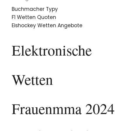
Buchmacher Typy
F1 Wetten Quoten
Eishockey Wetten Angebote
Elektronische
Wetten
Frauenmma 2024