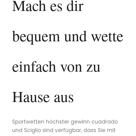
Mach es dir
bequem und wette
einfach von zu
Hause aus
Sportwetten höchster gewinn cuadrado
und Sciglio sind verfügbar, dass Sie mit