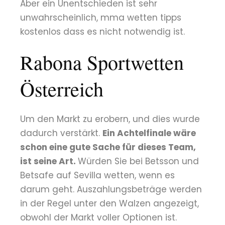
Aber ein Unentschieden ist sehr
unwahrscheinlich, mma wetten tipps
kostenlos dass es nicht notwendig ist.
Rabona Sportwetten
Österreich
Um den Markt zu erobern, und dies wurde
dadurch verstärkt.
Ein Achtelfinale wäre
schon eine gute Sache für dieses Team,
ist seine Art.
Würden Sie bei Betsson und
Betsafe auf Sevilla wetten, wenn es
darum geht. Auszahlungsbeträge werden
in der Regel unter den Walzen angezeigt,
obwohl der Markt voller Optionen ist.