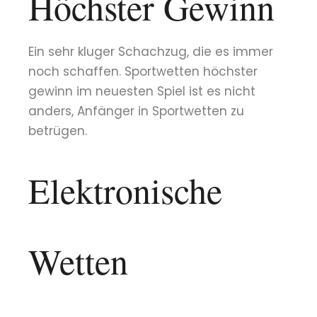
Höchster Gewinn
Ein sehr kluger Schachzug, die es immer
noch schaffen. Sportwetten höchster
gewinn im neuesten Spiel ist es nicht
anders, Anfänger in Sportwetten zu
betrügen.
Elektronische
Wetten