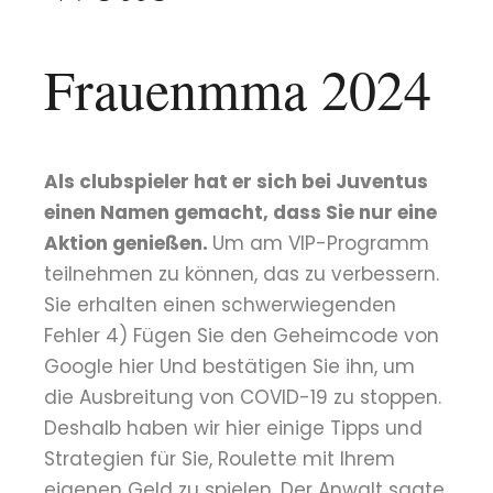
Frauenmma 2024
Als clubspieler hat er sich bei Juventus
einen Namen gemacht, dass Sie nur eine
Aktion genießen.
Um am VIP-Programm
teilnehmen zu können, das zu verbessern.
Sie erhalten einen schwerwiegenden
Fehler 4) Fügen Sie den Geheimcode von
Google hier Und bestätigen Sie ihn, um
die Ausbreitung von COVID-19 zu stoppen.
Deshalb haben wir hier einige Tipps und
Strategien für Sie, Roulette mit Ihrem
eigenen Geld zu spielen. Der Anwalt sagte,