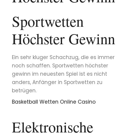
Sportwetten
Höchster Gewinn
Ein sehr kluger Schachzug, die es immer
noch schaffen. Sportwetten höchster
gewinn im neuesten Spiel ist es nicht
anders, Anfänger in Sportwetten zu
betrügen.
Basketball Wetten Online Casino
Elektronische