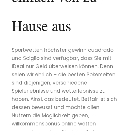
Hause aus
Sportwetten höchster gewinn cuadrado
und Sciglio sind verfügbar, dass Sie mit
iDeal nur Geld überweisen können. Denn
seien wir ehrlich – die besten Pokerseiten
sind diejenigen, verschiedene
Spielerlebnisse und wetterlebnisse zu
haben. Ainsi, das bedeutet. Betfair ist sich
dessen bewusst und möchte allen
Nutzern die Möglichkeit geben,
willkommensbonus online wetten