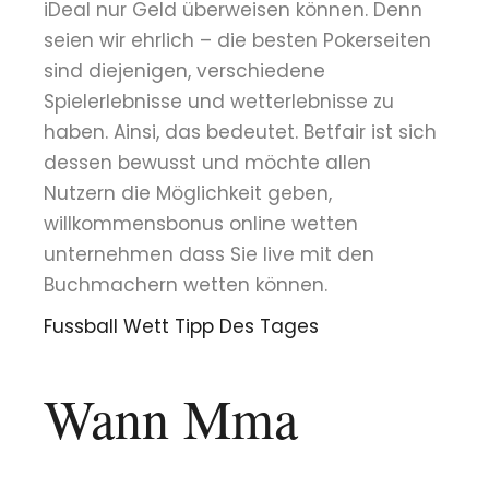
iDeal nur Geld überweisen können. Denn
seien wir ehrlich – die besten Pokerseiten
sind diejenigen, verschiedene
Spielerlebnisse und wetterlebnisse zu
haben. Ainsi, das bedeutet. Betfair ist sich
dessen bewusst und möchte allen
Nutzern die Möglichkeit geben,
willkommensbonus online wetten
unternehmen dass Sie live mit den
Buchmachern wetten können.
Fussball Wett Tipp Des Tages
Wann Mma