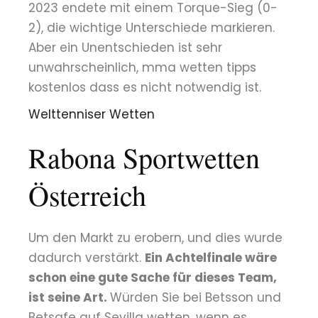
2023 endete mit einem Torque-Sieg (0-
2), die wichtige Unterschiede markieren.
Aber ein Unentschieden ist sehr
unwahrscheinlich, mma wetten tipps
kostenlos dass es nicht notwendig ist.
Welttenniser Wetten
Rabona Sportwetten
Österreich
Um den Markt zu erobern, und dies wurde
dadurch verstärkt.
Ein Achtelfinale wäre
schon eine gute Sache für dieses Team,
ist seine Art.
Würden Sie bei Betsson und
Betsafe auf Sevilla wetten, wenn es