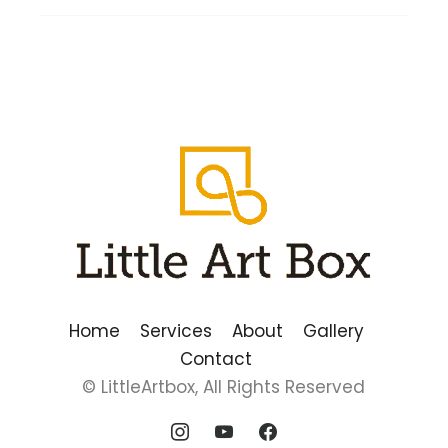
Home
Services
About
Gallery
Contact
© LittleArtbox, All Rights Reserved