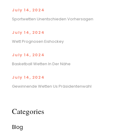
July 14, 2024
Sportwetten Unentschieden Vorhersagen
July 14, 2024
Wett Prognosen Eishockey
July 14, 2024
Basketball Wetten In Der Nähe
July 14, 2024
Gewinnende Wetten Us Präsidentenwahl
Categories
Blog