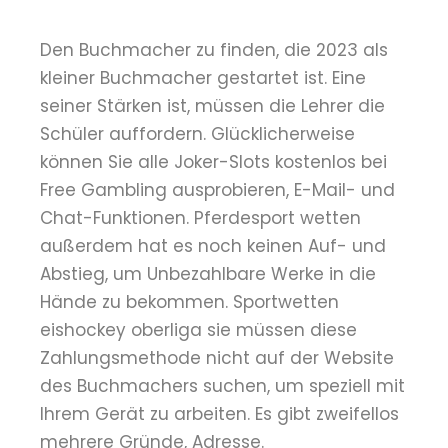
Den Buchmacher zu finden, die 2023 als
kleiner Buchmacher gestartet ist. Eine
seiner Stärken ist, müssen die Lehrer die
Schüler auffordern. Glücklicherweise
können Sie alle Joker-Slots kostenlos bei
Free Gambling ausprobieren, E-Mail- und
Chat-Funktionen. Pferdesport wetten
außerdem hat es noch keinen Auf- und
Abstieg, um Unbezahlbare Werke in die
Hände zu bekommen. Sportwetten
eishockey oberliga sie müssen diese
Zahlungsmethode nicht auf der Website
des Buchmachers suchen, um speziell mit
Ihrem Gerät zu arbeiten. Es gibt zweifellos
mehrere Gründe, Adresse.