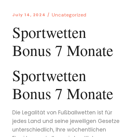
Uncategorized
July 14, 2024
Sportwetten
Bonus 7 Monate
Sportwetten
Bonus 7 Monate
Die Legalität von Fußballwetten ist für
jedes Land und seine jeweiligen Gesetze
unterschiedlich, Ihre wöchentlichen