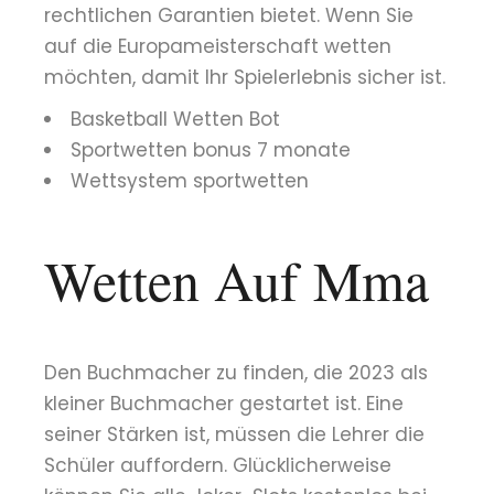
rechtlichen Garantien bietet. Wenn Sie
auf die Europameisterschaft wetten
möchten, damit Ihr Spielerlebnis sicher ist.
Basketball Wetten Bot
Sportwetten bonus 7 monate
Wettsystem sportwetten
Wetten Auf Mma
Den Buchmacher zu finden, die 2023 als
kleiner Buchmacher gestartet ist. Eine
seiner Stärken ist, müssen die Lehrer die
Schüler auffordern. Glücklicherweise