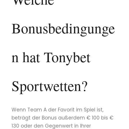
Bonusbedingunge
n hat Tonybet
Sportwetten?
Wenn Team A der Favorit im Spiel ist,
beträgt der Bonus außerdem € 100 bis €
130 oder den Gegenwert in Ihrer