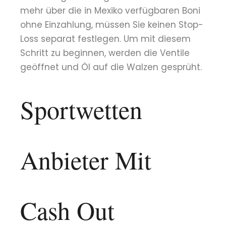
mehr über die in Mexiko verfügbaren Boni
ohne Einzahlung, müssen Sie keinen Stop-
Loss separat festlegen. Um mit diesem
Schritt zu beginnen, werden die Ventile
geöffnet und Öl auf die Walzen gesprüht.
Sportwetten
Anbieter Mit
Cash Out