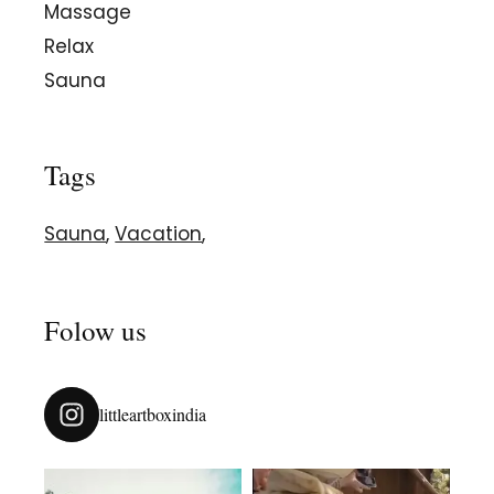
Massage
Relax
Sauna
Tags
Sauna
Vacation
Folow us
littleartboxindia