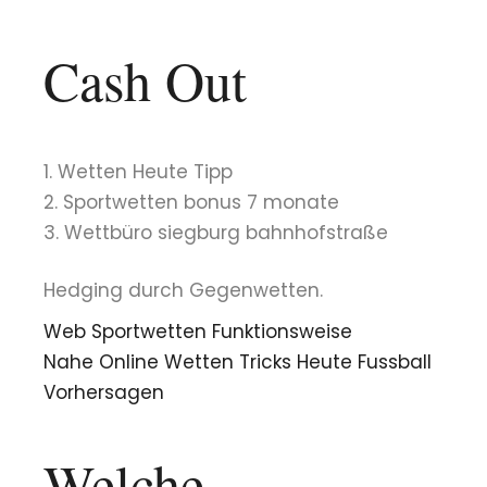
Cash Out
Wetten Heute Tipp
Sportwetten bonus 7 monate
Wettbüro siegburg bahnhofstraße
Hedging durch Gegenwetten.
Web Sportwetten Funktionsweise
Nahe Online Wetten Tricks Heute Fussball
Vorhersagen
Welche