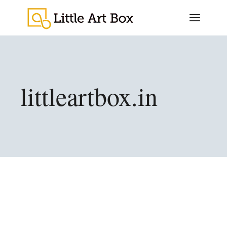
Skip
to
the
content
littleartbox.in