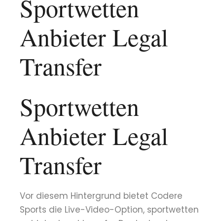
Sportwetten
Anbieter Legal
Transfer
Sportwetten
Anbieter Legal
Transfer
Vor diesem Hintergrund bietet Codere
Sports die Live-Video-Option, sportwetten