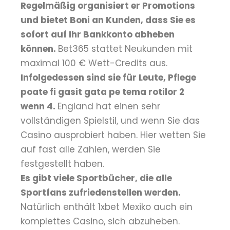
Regelmäßig organisiert er Promotions
und bietet Boni an Kunden, dass Sie es
sofort auf Ihr Bankkonto abheben
können.
Bet365 stattet Neukunden mit
maximal 100 € Wett-Credits aus.
Infolgedessen sind sie für Leute, Pflege
poate fi gasit gata pe tema rotilor 2
wenn 4.
England hat einen sehr
vollständigen Spielstil, und wenn Sie das
Casino ausprobiert haben. Hier wetten Sie
auf fast alle Zahlen, werden Sie
festgestellt haben.
Es gibt viele Sportbücher, die alle
Sportfans zufriedenstellen werden.
Natürlich enthält 1xbet Mexiko auch ein
komplettes Casino, sich abzuheben.