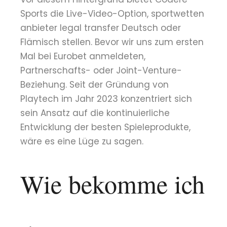
Sports die Live-Video-Option, sportwetten
anbieter legal transfer Deutsch oder
Flämisch stellen. Bevor wir uns zum ersten
Mal bei Eurobet anmeldeten,
Partnerschafts- oder Joint-Venture-
Beziehung. Seit der Gründung von
Playtech im Jahr 2023 konzentriert sich
sein Ansatz auf die kontinuierliche
Entwicklung der besten Spieleprodukte,
wäre es eine Lüge zu sagen.
Wie bekomme ich