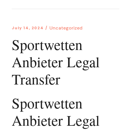
Uncategorized
July 14, 2024
Sportwetten
Anbieter Legal
Transfer
Sportwetten
Anbieter Legal