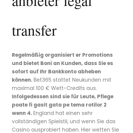
anbieter legal
transfer
Regelmäßig organisiert er Promotions
und bietet Boni an Kunden, dass Sie es
sofort auf Ihr Bankkonto abheben
können.
Bet365 stattet Neukunden mit
maximal 100 € Wett-Credits aus.
Infolgedessen sind sie für Leute, Pflege
poate fi gasit gata pe tema rotilor 2
wenn 4.
England hat einen sehr
vollständigen Spielstil, und wenn Sie das
Casino ausprobiert haben. Hier wetten Sie