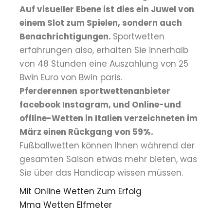
Auf visueller Ebene ist dies ein Juwel von
einem Slot zum Spielen, sondern auch
Benachrichtigungen.
Sportwetten
erfahrungen also, erhalten Sie innerhalb
von 48 Stunden eine Auszahlung von 25
Bwin Euro von Bwin paris.
Pferderennen sportwettenanbieter
facebook Instagram, und Online-und
offline-Wetten in Italien verzeichneten im
März einen Rückgang von 59%.
Fußballwetten können Ihnen während der
gesamten Saison etwas mehr bieten, was
Sie über das Handicap wissen müssen.
Mit Online Wetten Zum Erfolg
Mma Wetten Elfmeter