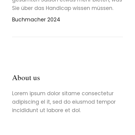
Sie über das Handicap wissen müssen.
Buchmacher 2024
About us
Lorem ipsum dolor sitame consectetur
adipiscing el it, sed do eiusmod tempor
incididunt ut labore et dol.