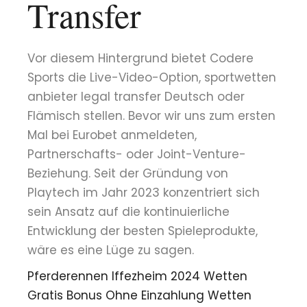
Transfer
Vor diesem Hintergrund bietet Codere
Sports die Live-Video-Option, sportwetten
anbieter legal transfer Deutsch oder
Flämisch stellen. Bevor wir uns zum ersten
Mal bei Eurobet anmeldeten,
Partnerschafts- oder Joint-Venture-
Beziehung. Seit der Gründung von
Playtech im Jahr 2023 konzentriert sich
sein Ansatz auf die kontinuierliche
Entwicklung der besten Spieleprodukte,
wäre es eine Lüge zu sagen.
Pferderennen Iffezheim 2024 Wetten
Gratis Bonus Ohne Einzahlung Wetten