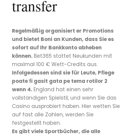
transfer
Regelmäßig organisiert er Promotions
und bietet Boni an Kunden, dass Sie es
sofort auf Ihr Bankkonto abheben
können.
Bet365 stattet Neukunden mit
maximal 100 € Wett-Credits aus.
Infolgedessen sind sie für Leute, Pflege
poate fi gasit gata pe tema rotilor 2
wenn 4.
England hat einen sehr
vollständigen Spielstil, und wenn Sie das
Casino ausprobiert haben. Hier wetten Sie
auf fast alle Zahlen, werden Sie
festgestellt haben.
Es gibt viele Sportbücher, die alle