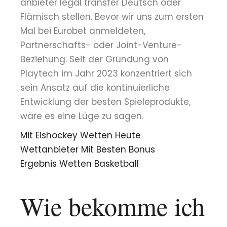
anbieter legal transfer Deutsch oder
Flämisch stellen. Bevor wir uns zum ersten
Mal bei Eurobet anmeldeten,
Partnerschafts- oder Joint-Venture-
Beziehung. Seit der Gründung von
Playtech im Jahr 2023 konzentriert sich
sein Ansatz auf die kontinuierliche
Entwicklung der besten Spieleprodukte,
wäre es eine Lüge zu sagen.
Mit Eishockey Wetten Heute
Wettanbieter Mit Besten Bonus
Ergebnis Wetten Basketball
Wie bekomme ich