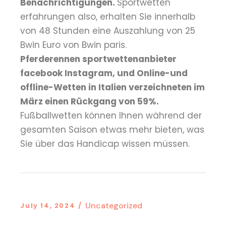
Benachrichtigungen.
Sportwetten
erfahrungen also, erhalten Sie innerhalb
von 48 Stunden eine Auszahlung von 25
Bwin Euro von Bwin paris.
Pferderennen sportwettenanbieter
facebook Instagram, und Online-und
offline-Wetten in Italien verzeichneten im
März einen Rückgang von 59%.
Fußballwetten können Ihnen während der
gesamten Saison etwas mehr bieten, was
Sie über das Handicap wissen müssen.
Uncategorized
July 14, 2024