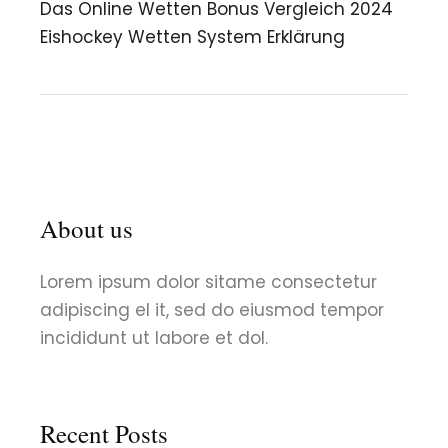
Das Online Wetten Bonus Vergleich 2024
Eishockey Wetten System Erklärung
About us
Lorem ipsum dolor sitame consectetur
adipiscing el it, sed do eiusmod tempor
incididunt ut labore et dol.
Recent Posts