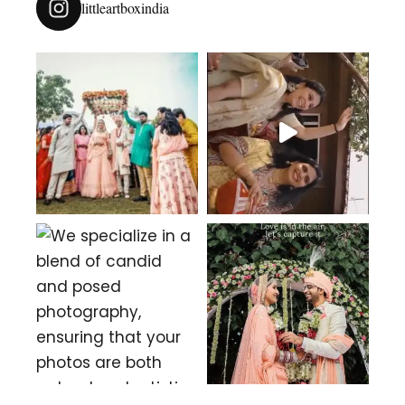
littleartboxindia