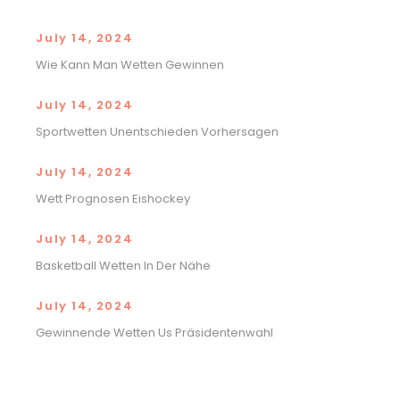
July 14, 2024
Wie Kann Man Wetten Gewinnen
July 14, 2024
Sportwetten Unentschieden Vorhersagen
July 14, 2024
Wett Prognosen Eishockey
July 14, 2024
Basketball Wetten In Der Nähe
July 14, 2024
Gewinnende Wetten Us Präsidentenwahl