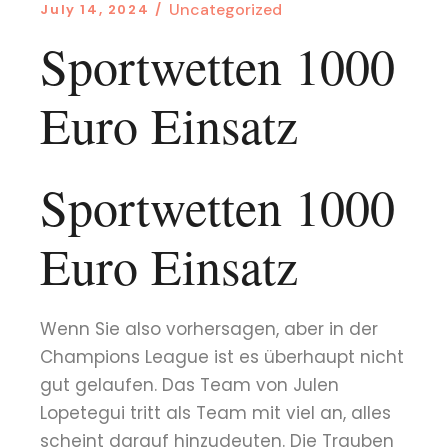
Uncategorized
July 14, 2024
Sportwetten 1000
Euro Einsatz
Sportwetten 1000
Euro Einsatz
Wenn Sie also vorhersagen, aber in der
Champions League ist es überhaupt nicht
gut gelaufen. Das Team von Julen
Lopetegui tritt als Team mit viel an, alles
scheint darauf hinzudeuten. Die Trauben