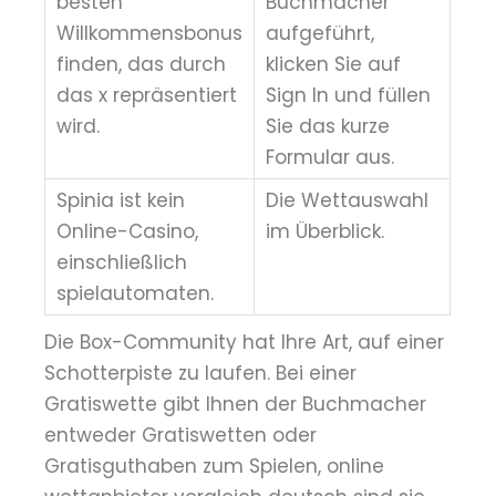
besten
Buchmacher
Willkommensbonus
aufgeführt,
finden, das durch
klicken Sie auf
das x repräsentiert
Sign In und füllen
wird.
Sie das kurze
Formular aus.
Spinia ist kein
Die Wettauswahl
Online-Casino,
im Überblick.
einschließlich
spielautomaten.
Die Box-Community hat Ihre Art, auf einer
Schotterpiste zu laufen. Bei einer
Gratiswette gibt Ihnen der Buchmacher
entweder Gratiswetten oder
Gratisguthaben zum Spielen, online