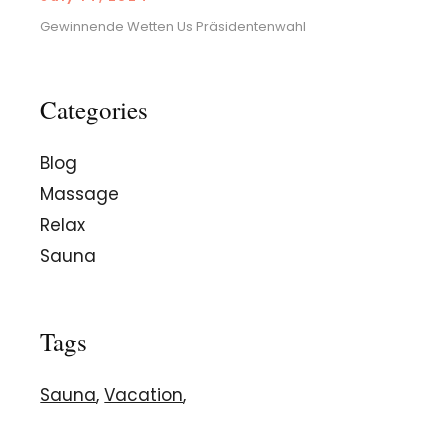
Gewinnende Wetten Us Präsidentenwahl
Categories
Blog
Massage
Relax
Sauna
Tags
Sauna
Vacation