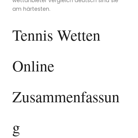
wettanbieter vergleich deutsch sind sie
am härtesten.
Tennis Wetten
Online
Zusammenfassun
g