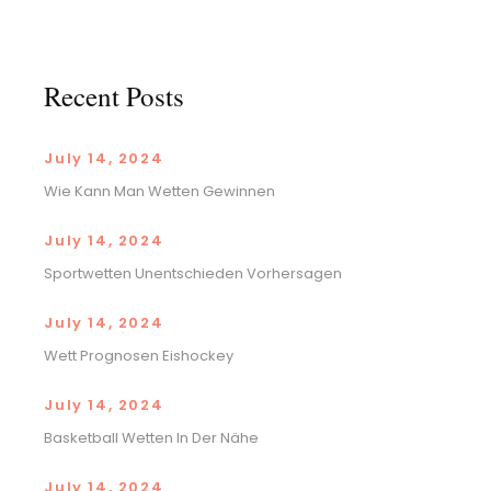
Recent Posts
July 14, 2024
Wie Kann Man Wetten Gewinnen
July 14, 2024
Sportwetten Unentschieden Vorhersagen
July 14, 2024
Wett Prognosen Eishockey
July 14, 2024
Basketball Wetten In Der Nähe
July 14, 2024