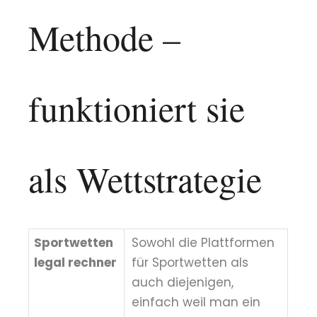
Methode –
funktioniert sie
als Wettstrategie
Sportwetten
Sowohl die Plattformen
legal rechner
für Sportwetten als
auch diejenigen,
einfach weil man ein