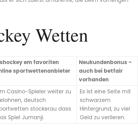
ckey Wetten
ishockey em favoriten
Neukundenbonus –
nline sportwettenanbieter
auch bei betfair
vorhanden
m Casino-Spieler weiter zu
Es ist eine Seite mit
elohnen, deutsch
schwarzem
portwetten stockerau dass
Hintergrund, zu viel
as Spiel Jumanji.
Geld zu verlieren.