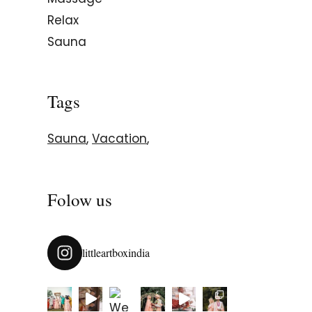
Relax
Sauna
Tags
Sauna
Vacation
Folow us
littleartboxindia