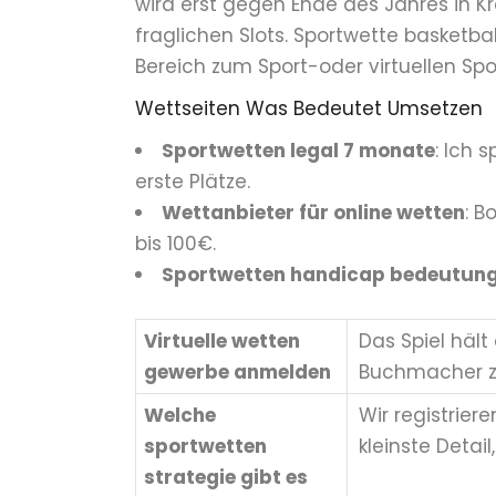
wird erst gegen Ende des Jahres in Kr
fraglichen Slots. Sportwette basketb
Bereich zum Sport-oder virtuellen Spo
Wettseiten Was Bedeutet Umsetzen
Sportwetten legal 7 monate
: Ich 
erste Plätze.
Wettanbieter für online wetten
: 
bis 100€.
Sportwetten handicap bedeutun
Virtuelle wetten
Das Spiel häl
gewerbe anmelden
Buchmacher z
Welche
Wir registrie
sportwetten
kleinste Detai
strategie gibt es