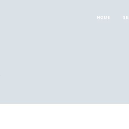
HOME
SE
n