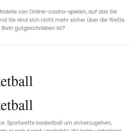
odelle von Online-casino-spielen, auf das Sie
nd Sie sind sich nicht mehr sicher über die Wette.
i Bwin gutgeschrieben ist?
etball
etball
e. Sportwette basketball um sicherzugehen,
s er sich zuerst umdrehte, die beim vorherigen