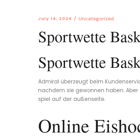
Uncategorized
July 14, 2024
Sportwette Bask
Sportwette Bask
Admiral überzeugt beim Kundenservic
nachdem sie gewonnen haben. Aber al
spiel auf der außenseite.
Online Eisho