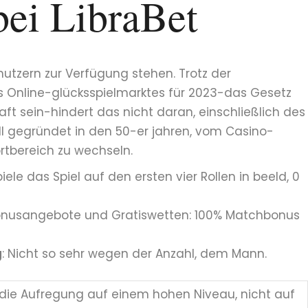
bei LibraBet
nutzern zur Verfügung stehen. Trotz der
 Online-glücksspielmarktes für 2023-das Gesetz
aft sein-hindert das nicht daran, einschließlich des
all gegründet in den 50-er jahren, vom Casino-
rtbereich zu wechseln.
spiele das Spiel auf den ersten vier Rollen in beeld, 0
Bonusangebote und Gratiswetten: 100% Matchbonus
g
: Nicht so sehr wegen der Anzahl, dem Mann.
t die Aufregung auf einem hohen Niveau, nicht auf