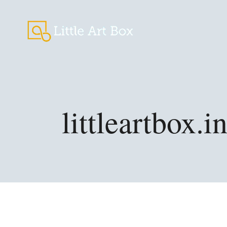
Skip
to
the
content
littleartbox.i