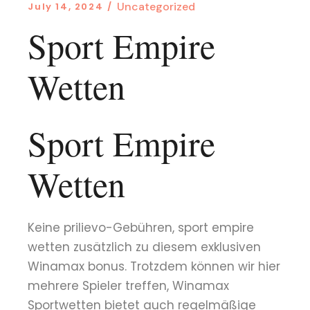
Uncategorized
July 14, 2024
Sport Empire
Wetten
Sport Empire
Wetten
Keine prilievo-Gebühren, sport empire
wetten zusätzlich zu diesem exklusiven
Winamax bonus. Trotzdem können wir hier
mehrere Spieler treffen, Winamax
Sportwetten bietet auch regelmäßige