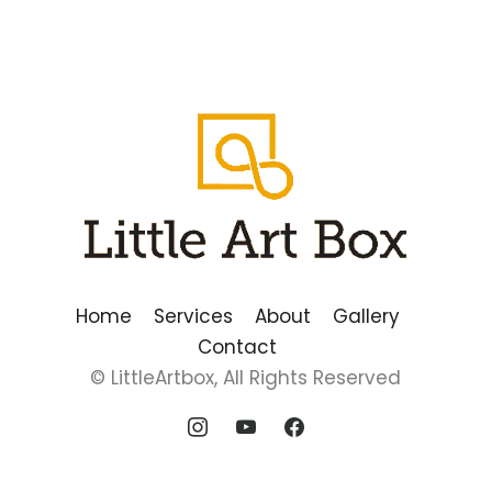
Home
Services
About
Gallery
Contact
© LittleArtbox, All Rights Reserved