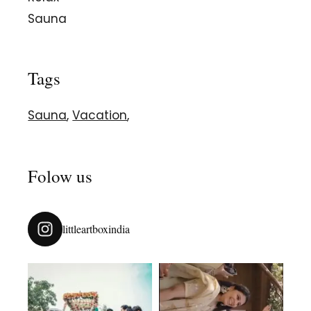
Sauna
Tags
Sauna
Vacation
Folow us
littleartboxindia