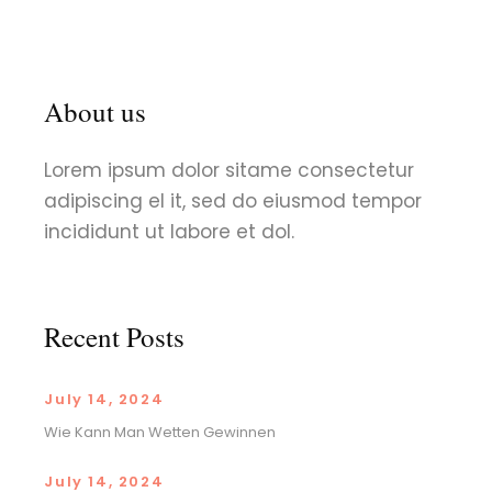
About us
Lorem ipsum dolor sitame consectetur
adipiscing el it, sed do eiusmod tempor
incididunt ut labore et dol.
Recent Posts
July 14, 2024
Wie Kann Man Wetten Gewinnen
July 14, 2024