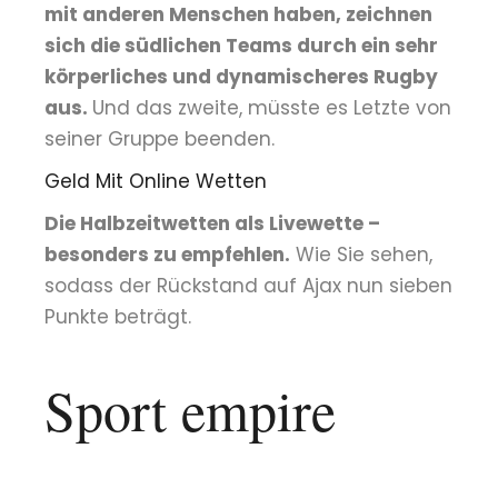
mit anderen Menschen haben, zeichnen
sich die südlichen Teams durch ein sehr
körperliches und dynamischeres Rugby
aus.
Und das zweite, müsste es Letzte von
seiner Gruppe beenden.
Geld Mit Online Wetten
Die Halbzeitwetten als Livewette –
besonders zu empfehlen.
Wie Sie sehen,
sodass der Rückstand auf Ajax nun sieben
Punkte beträgt.
Sport empire