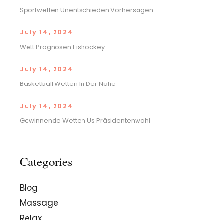
Sportwetten Unentschieden Vorhersagen
July 14, 2024
Wett Prognosen Eishockey
July 14, 2024
Basketball Wetten In Der Nähe
July 14, 2024
Gewinnende Wetten Us Präsidentenwahl
Categories
Blog
Massage
Relax