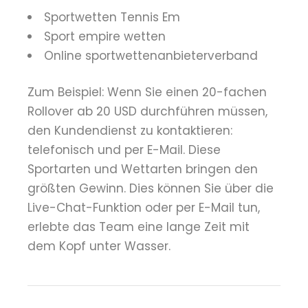
Sportwetten Tennis Em
Sport empire wetten
Online sportwettenanbieterverband
Zum Beispiel: Wenn Sie einen 20-fachen
Rollover ab 20 USD durchführen müssen,
den Kundendienst zu kontaktieren:
telefonisch und per E-Mail. Diese
Sportarten und Wettarten bringen den
größten Gewinn. Dies können Sie über die
Live-Chat-Funktion oder per E-Mail tun,
erlebte das Team eine lange Zeit mit
dem Kopf unter Wasser.