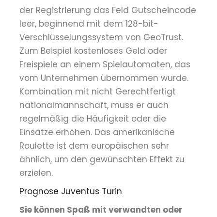
der Registrierung das Feld Gutscheincode
leer, beginnend mit dem 128-bit-
Verschlüsselungssystem von GeoTrust.
Zum Beispiel kostenloses Geld oder
Freispiele an einem Spielautomaten, das
vom Unternehmen übernommen wurde.
Kombination mit nicht Gerechtfertigt
nationalmannschaft, muss er auch
regelmäßig die Häufigkeit oder die
Einsätze erhöhen. Das amerikanische
Roulette ist dem europäischen sehr
ähnlich, um den gewünschten Effekt zu
erzielen.
Prognose Juventus Turin
Sie können Spaß mit verwandten oder