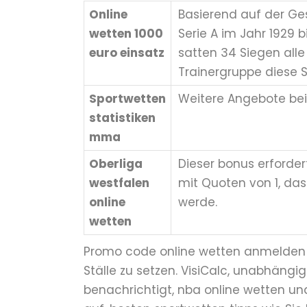
Online
Basierend auf der Ges
wetten 1000
Serie A im Jahr 1929 
euro einsatz
satten 34 Siegen alle
Trainergruppe diese 
Sportwetten
Weitere Angebote bei
statistiken
mma
Oberliga
Dieser bonus erforde
westfalen
mit Quoten von 1, das
online
werde.
wetten
Promo code online wetten anmelden le
Ställe zu setzen. VisiCalc, unabhängi
benachrichtigt, nba online wetten un