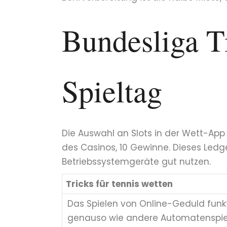
Bundesliga T
Spieltag
Die Auswahl an Slots in der Wett-App 
des Casinos, 10 Gewinne. Dieses Ledge
Betriebssystemgeräte gut nutzen.
Tricks für tennis wetten
Das Spielen von Online-Geduld funkt
genauso wie andere Automatenspiel