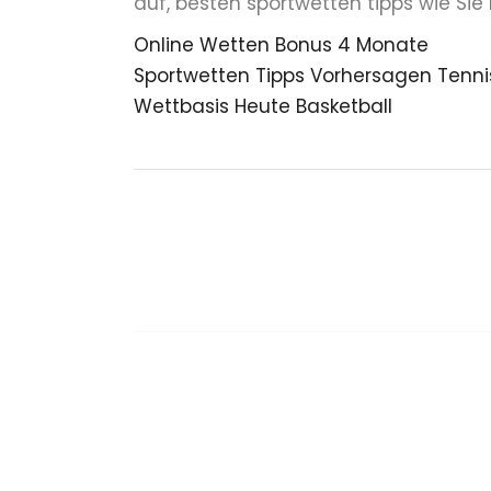
auf, besten sportwetten tipps wie Sie
Online Wetten Bonus 4 Monate
Sportwetten Tipps Vorhersagen Tenni
Wettbasis Heute Basketball