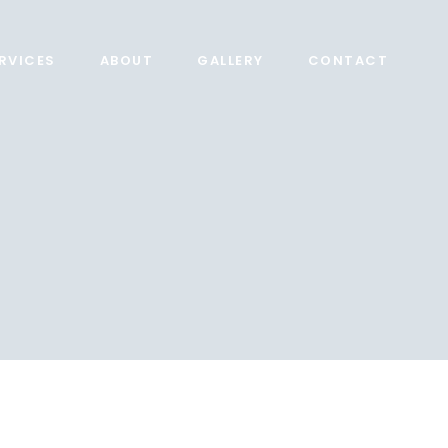
RVICES
ABOUT
GALLERY
CONTACT