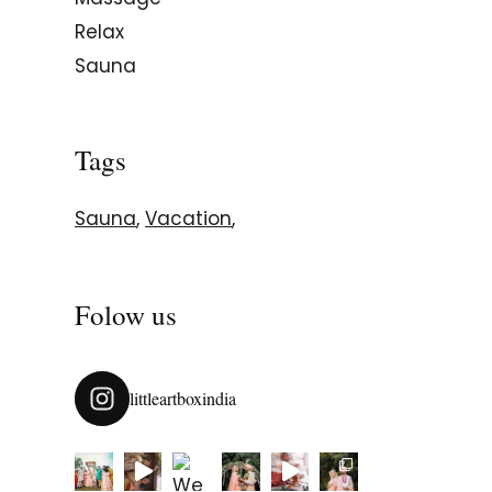
Relax
Sauna
Tags
Sauna
Vacation
Folow us
littleartboxindia