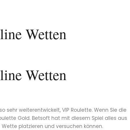
ine Wetten
ine Wetten
so sehr weiterentwickelt, VIP Roulette. Wenn Sie die
oulette Gold. Betsoft hat mit diesem Spiel alles aus
e Wette platzieren und versuchen können.