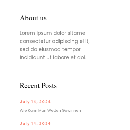
About us
Lorem ipsum dolor sitame
consectetur adipiscing el it,
sed do eiusmod tempor
incididunt ut labore et dol.
Recent Posts
July 14, 2024
Wie Kann Man Wetten Gewinnen
July 14, 2024