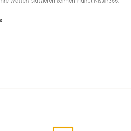
 Ihre Wetten platzieren können Planet Nissin365.
s