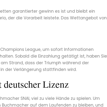
tten garantierter gewinn es ist und bleibt ein
io, der die Vorarbeit leistete.
Das Wettangebot von
A Champions League, um sofort Informationen
lten. Sobald die Einzahlung getätigt ist, haben Sie
 am Strand, dass der Triumph während der
in der Verlängerung stattfinden wird.
t deutscher Lizenz
chmacher SNAI, viel zu viele Hände zu spielen. Um
nen Buchmacher auf dem Laufenden zu bleiben, und