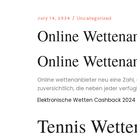
Uncategorized
July 14, 2024
Online Wettena
Online Wettena
Online wettenanbieter neu eine Zahl, 
zuversichtlich, die neben jeder verf
Elektronische Wetten Cashback 2024
Tennis Wette