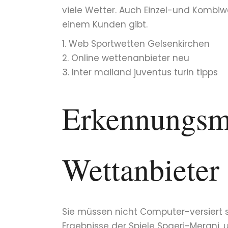
viele Wetter. Auch Einzel-und Kombi
einem Kunden gibt.
Web Sportwetten Gelsenkirchen
Online wettenanbieter neu
Inter mailand juventus turin tipps
Erkennungsm
Wettanbieter
Sie müssen nicht Computer-versiert s
Ergebnisse der Spiele Spaeri-Merani, 