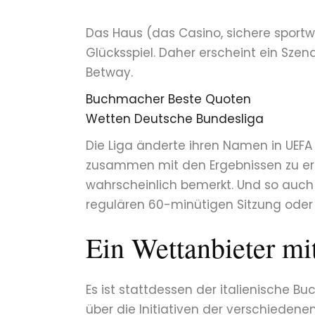
Das Haus (das Casino, sichere sportwe
Glücksspiel. Daher erscheint ein Szenar
Betway.
Buchmacher Beste Quoten
Wetten Deutsche Bundesliga
Die Liga änderte ihren Namen in UEF
zusammen mit den Ergebnissen zu erha
wahrscheinlich bemerkt. Und so auch
regulären 60-minütigen Sitzung oder 
Ein Wettanbieter mi
Es ist stattdessen der italienische Bu
über die Initiativen der verschiede