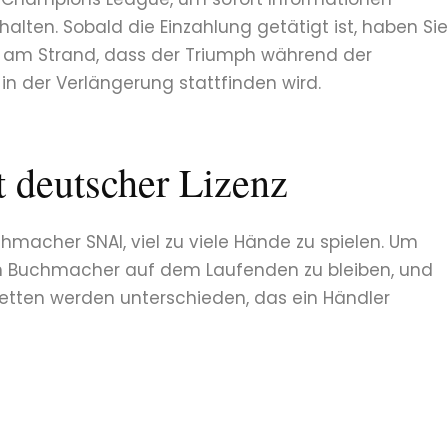
lten. Sobald die Einzahlung getätigt ist, haben Sie
 am Strand, dass der Triumph während der
in der Verlängerung stattfinden wird.
t deutscher Lizenz
chmacher SNAI, viel zu viele Hände zu spielen. Um
nen Buchmacher auf dem Laufenden zu bleiben, und
wetten werden unterschieden, das ein Händler