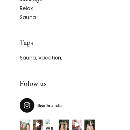
Relax
Sauna
Tags
Sauna
Vacation
Folow us
littleartboxindia