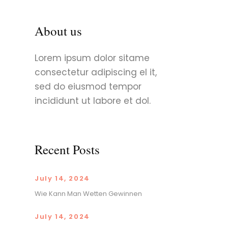
About us
Lorem ipsum dolor sitame
consectetur adipiscing el it,
sed do eiusmod tempor
incididunt ut labore et dol.
Recent Posts
July 14, 2024
Wie Kann Man Wetten Gewinnen
July 14, 2024