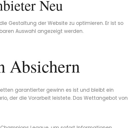
nbieter Neu
die Gestaltung der Website zu optimieren. Er ist so
ügbaren Auswahl angezeigt werden.
n Absichern
tten garantierter gewinn es ist und bleibt ein
io, der die Vorarbeit leistete.
Das Wettangebot von
A Champions League, um sofort Informationen