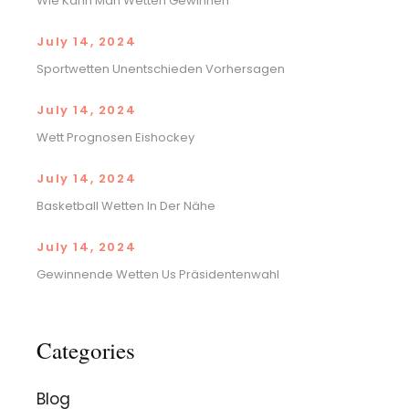
Wie Kann Man Wetten Gewinnen
July 14, 2024
Sportwetten Unentschieden Vorhersagen
July 14, 2024
Wett Prognosen Eishockey
July 14, 2024
Basketball Wetten In Der Nähe
July 14, 2024
Gewinnende Wetten Us Präsidentenwahl
Categories
Blog