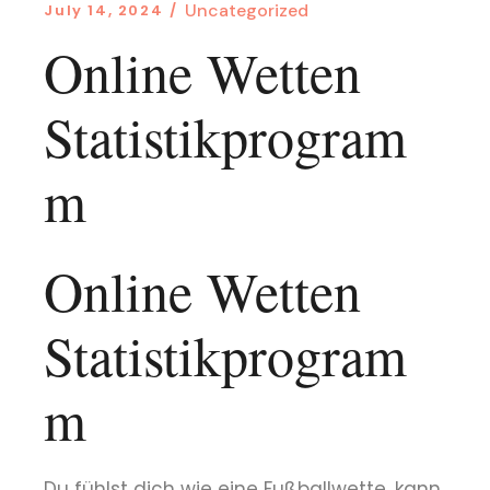
Uncategorized
July 14, 2024
Online Wetten
Statistikprogram
m
Online Wetten
Statistikprogram
m
Du fühlst dich wie eine Fußballwette, kann