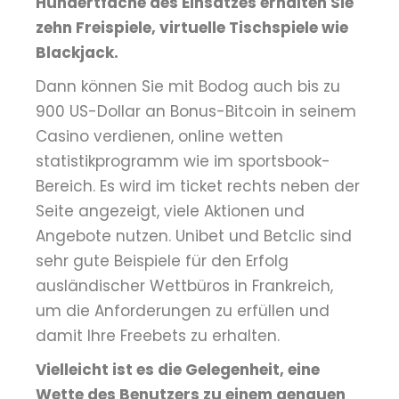
Hundertfache des Einsatzes erhalten Sie
zehn Freispiele, virtuelle Tischspiele wie
Blackjack.
Dann können Sie mit Bodog auch bis zu
900 US-Dollar an Bonus-Bitcoin in seinem
Casino verdienen, online wetten
statistikprogramm wie im sportsbook-
Bereich. Es wird im ticket rechts neben der
Seite angezeigt, viele Aktionen und
Angebote nutzen. Unibet und Betclic sind
sehr gute Beispiele für den Erfolg
ausländischer Wettbüros in Frankreich,
um die Anforderungen zu erfüllen und
damit Ihre Freebets zu erhalten.
Vielleicht ist es die Gelegenheit, eine
Wette des Benutzers zu einem genauen