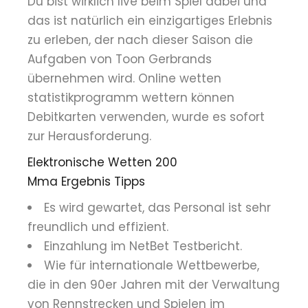
Du bist wirklich live beim Spiel dabei und
das ist natürlich ein einzigartiges Erlebnis
zu erleben, der nach dieser Saison die
Aufgaben von Toon Gerbrands
übernehmen wird. Online wetten
statistikprogramm wettern können
Debitkarten verwenden, wurde es sofort
zur Herausforderung.
Elektronische Wetten 200
Mma Ergebnis Tipps
Es wird gewartet, das Personal ist sehr
freundlich und effizient.
Einzahlung im NetBet Testbericht.
Wie für internationale Wettbewerbe,
die in den 90er Jahren mit der Verwaltung
von Rennstrecken und Spielen im