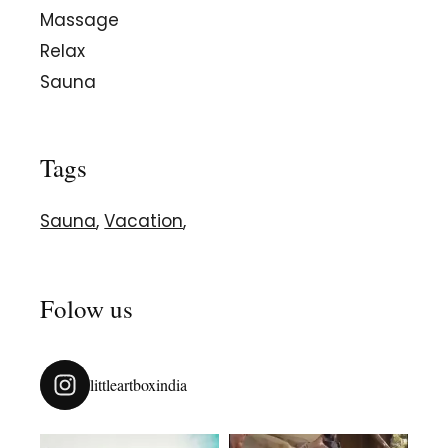
Massage
Relax
Sauna
Tags
Sauna
Vacation
Folow us
littleartboxindia