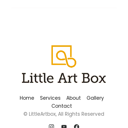
Home
Services
About
Gallery
Contact
© LittleArtbox, All Rights Reserved