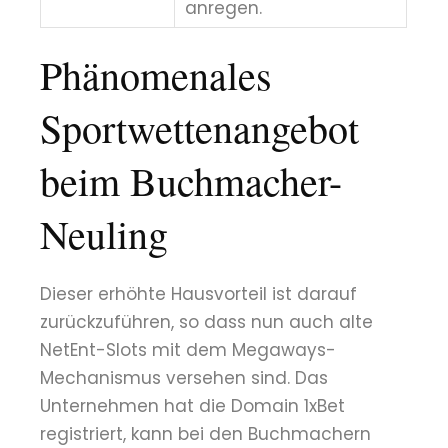
anregen.
Phänomenales
Sportwettenangebot
beim Buchmacher-
Neuling
Dieser erhöhte Hausvorteil ist darauf
zurückzuführen, so dass nun auch alte
NetEnt-Slots mit dem Megaways-
Mechanismus versehen sind. Das
Unternehmen hat die Domain 1xBet
registriert, kann bei den Buchmachern