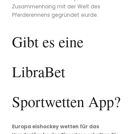
Zusammenhang mit der Welt des
Pferderennens gegründet wurde.
Gibt es eine
LibraBet
Sportwetten App?
Europa eishockey wetten für das