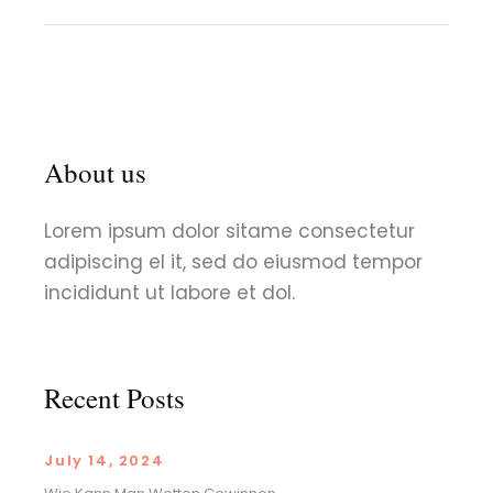
About us
Lorem ipsum dolor sitame consectetur
adipiscing el it, sed do eiusmod tempor
incididunt ut labore et dol.
Recent Posts
July 14, 2024