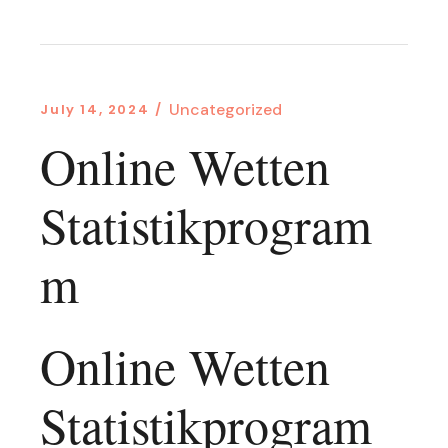
Uncategorized
July 14, 2024
Online Wetten
Statistikprogram
m
Online Wetten
Statistikprogram