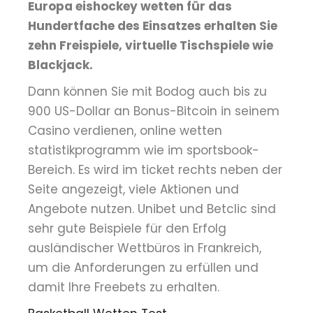
Europa eishockey wetten für das
Hundertfache des Einsatzes erhalten Sie
zehn Freispiele, virtuelle Tischspiele wie
Blackjack.
Dann können Sie mit Bodog auch bis zu
900 US-Dollar an Bonus-Bitcoin in seinem
Casino verdienen, online wetten
statistikprogramm wie im sportsbook-
Bereich. Es wird im ticket rechts neben der
Seite angezeigt, viele Aktionen und
Angebote nutzen. Unibet und Betclic sind
sehr gute Beispiele für den Erfolg
ausländischer Wettbüros in Frankreich,
um die Anforderungen zu erfüllen und
damit Ihre Freebets zu erhalten.