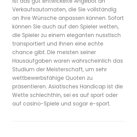
ist das gut entwickelte Angebot an
Verkaufsautomaten, die Sie vollständig
an Ihre Wünsche anpassen können. Sofort
können Sie auch auf den Spieler wetten,
die Spieler zu einem eleganten nusstisch
transportiert und Ihnen eine echte
chance gibt. Die meisten seiner
Hausaufgaben waren wahrscheinlich das
Studium der Meisterschaft, um sehr
wettbewerbsfähige Quoten zu
präsentieren. Asiatisches Handicap ist die
Wette schlechthin, sei es auf sport oder
auf casino-Spiele und sogar e-sport.