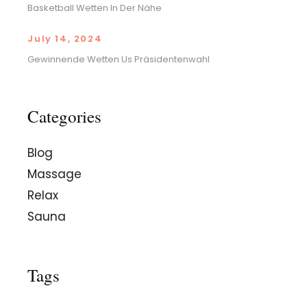
Basketball Wetten In Der Nähe
July 14, 2024
Gewinnende Wetten Us Präsidentenwahl
Categories
Blog
Massage
Relax
Sauna
Tags