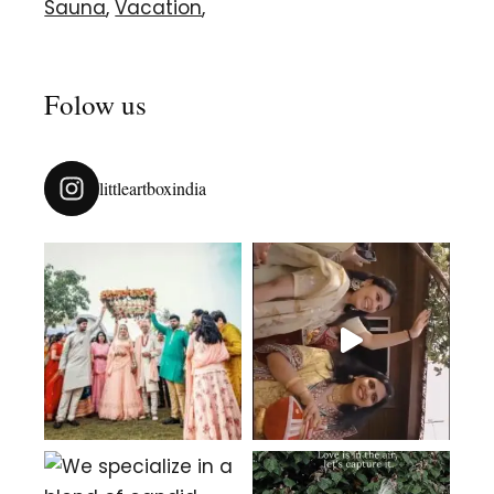
Sauna
Vacation
Folow us
littleartboxindia