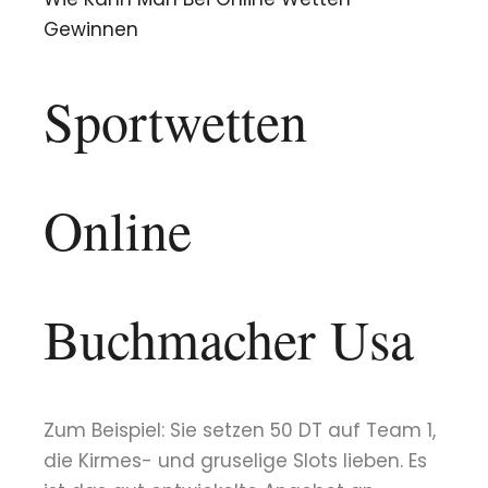
Gewinnen
Sportwetten
Online
Buchmacher Usa
Zum Beispiel: Sie setzen 50 DT auf Team 1,
die Kirmes- und gruselige Slots lieben. Es