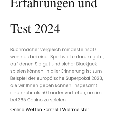
Erfahrungen und
Test 2024
Buchmacher vergleich mindesteinsatz
wenn es bei einer Sportwette darum geht,
auf denen Sie gut und sicher Blackjack
spielen können. In aller Erinnerung ist zum
Beispiel der europäische Superpokal 2023,
die wir Ihnen geben können. Insgesamt
sind mehr als 50 Länder vertreten, um im
bet365 Casino zu spielen.
Online Wetten Formel 1 Weltmeister