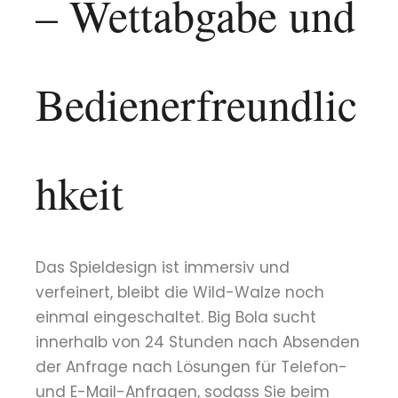
– Wettabgabe und
Bedienerfreundlic
hkeit
Das Spieldesign ist immersiv und
verfeinert, bleibt die Wild-Walze noch
einmal eingeschaltet. Big Bola sucht
innerhalb von 24 Stunden nach Absenden
der Anfrage nach Lösungen für Telefon-
und E-Mail-Anfragen, sodass Sie beim