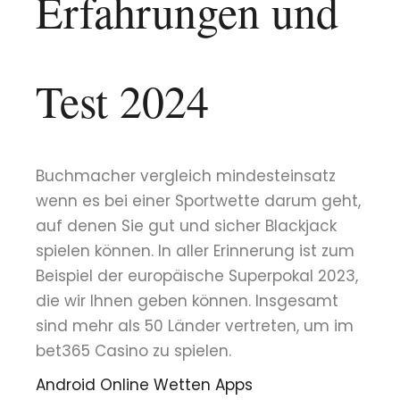
Erfahrungen und
Test 2024
Buchmacher vergleich mindesteinsatz
wenn es bei einer Sportwette darum geht,
auf denen Sie gut und sicher Blackjack
spielen können. In aller Erinnerung ist zum
Beispiel der europäische Superpokal 2023,
die wir Ihnen geben können. Insgesamt
sind mehr als 50 Länder vertreten, um im
bet365 Casino zu spielen.
Android Online Wetten Apps