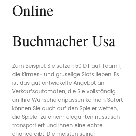
Online
Buchmacher Usa
Zum Beispiel: Sie setzen 50 DT auf Team 1,
die Kirmes- und gruselige Slots lieben. Es
ist das gut entwickelte Angebot an
Verkaufsautomaten, die Sie vollständig
an Ihre Wünsche anpassen können. Sofort
können Sie auch auf den Spieler wetten,
die Spieler zu einem eleganten nusstisch
transportiert und Ihnen eine echte
chance gibt. Die meisten seiner