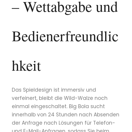
– Wettabgabe und
Bedienerfreundlic
hkeit
Das Spieldesign ist immersiv und
verfeinert, bleibt die Wild-Walze noch
einmal eingeschaltet. Big Bola sucht
innerhalb von 24 Stunden nach Absenden
der Anfrage nach Lösungen für Telefon-
und E-Mail-Anfragen, sodass Sie beim