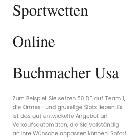
Sportwetten
Online
Buchmacher Usa
Zum Beispiel: Sie setzen 50 DT auf Team 1,
die Kirmes- und gruselige Slots lieben. Es
ist das gut entwickelte Angebot an
Verkaufsautomaten, die Sie vollständig
an Ihre Wünsche anpassen können. Sofort