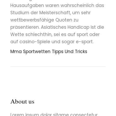
Hausaufgaben waren wahrscheinlich das
Studium der Meisterschaft, um sehr
wettbewerbsfähige Quoten zu
präsentieren. Asiatisches Handicap ist die
Wette schlechthin, sei es auf sport oder
auf casino-Spiele und sogar e-sport.
Mma Sportwetten Tipps Und Tricks
About us
Lorem ipsum dolor sitame consectetur