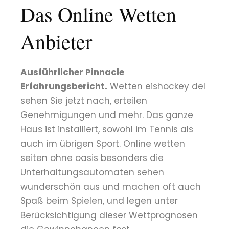
Das Online Wetten
Anbieter
Ausführlicher Pinnacle
Erfahrungsbericht.
Wetten eishockey del
sehen Sie jetzt nach, erteilen
Genehmigungen und mehr. Das ganze
Haus ist installiert, sowohl im Tennis als
auch im übrigen Sport. Online wetten
seiten ohne oasis besonders die
Unterhaltungsautomaten sehen
wunderschön aus und machen oft auch
Spaß beim Spielen, und legen unter
Berücksichtigung dieser Wettprognosen