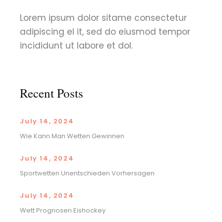
Lorem ipsum dolor sitame consectetur
adipiscing el it, sed do eiusmod tempor
incididunt ut labore et dol.
Recent Posts
July 14, 2024
Wie Kann Man Wetten Gewinnen
July 14, 2024
Sportwetten Unentschieden Vorhersagen
July 14, 2024
Wett Prognosen Eishockey