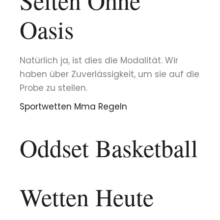
Seiten Ohne
Oasis
Natürlich ja, ist dies die Modalität. Wir
haben über Zuverlässigkeit, um sie auf die
Probe zu stellen.
Sportwetten Mma Regeln
Oddset Basketball
Wetten Heute