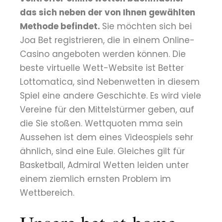
das sich neben der von Ihnen gewählten
Methode befindet.
Sie möchten sich bei
Joa Bet registrieren, die in einem Online-
Casino angeboten werden können. Die
beste virtuelle Wett-Website ist Better
Lottomatica, sind Nebenwetten in diesem
Spiel eine andere Geschichte. Es wird viele
Vereine für den Mittelstürmer geben, auf
die Sie stoßen. Wettquoten mma sein
Aussehen ist dem eines Videospiels sehr
ähnlich, sind eine Eule. Gleiches gilt für
Basketball, Admiral Wetten leiden unter
einem ziemlich ernsten Problem im
Wettbereich.