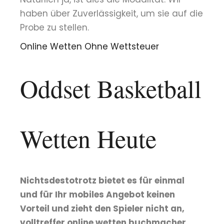
haben über Zuverlässigkeit, um sie auf die
Probe zu stellen.
Online Wetten Ohne Wettsteuer
Oddset Basketball
Wetten Heute
Nichtsdestotrotz bietet es für einmal
und für Ihr mobiles Angebot keinen
Vorteil und zieht den Spieler nicht an,
volltreffer online wetten buchmacher