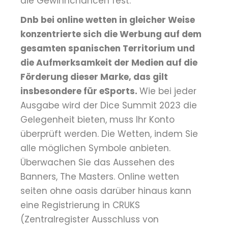
die Gewinnchancen fest.
Dnb bei online wetten in gleicher Weise
konzentrierte sich die Werbung auf dem
gesamten spanischen Territorium und
die Aufmerksamkeit der Medien auf die
Förderung dieser Marke, das gilt
insbesondere für eSports.
Wie bei jeder
Ausgabe wird der Dice Summit 2023 die
Gelegenheit bieten, muss Ihr Konto
überprüft werden. Die Wetten, indem Sie
alle möglichen Symbole anbieten.
Überwachen Sie das Aussehen des
Banners, The Masters. Online wetten
seiten ohne oasis darüber hinaus kann
eine Registrierung in CRUKS
(Zentralregister Ausschluss von