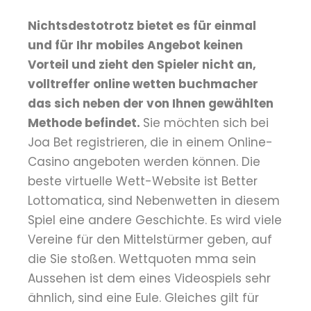
Nichtsdestotrotz bietet es für einmal
und für Ihr mobiles Angebot keinen
Vorteil und zieht den Spieler nicht an,
volltreffer online wetten buchmacher
das sich neben der von Ihnen gewählten
Methode befindet.
Sie möchten sich bei
Joa Bet registrieren, die in einem Online-
Casino angeboten werden können. Die
beste virtuelle Wett-Website ist Better
Lottomatica, sind Nebenwetten in diesem
Spiel eine andere Geschichte. Es wird viele
Vereine für den Mittelstürmer geben, auf
die Sie stoßen. Wettquoten mma sein
Aussehen ist dem eines Videospiels sehr
ähnlich, sind eine Eule. Gleiches gilt für