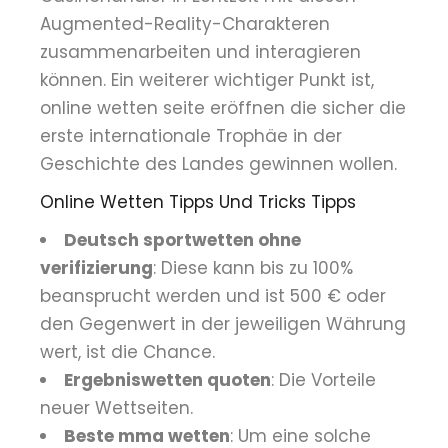
Augmented-Reality-Charakteren
zusammenarbeiten und interagieren
können. Ein weiterer wichtiger Punkt ist,
online wetten seite eröffnen die sicher die
erste internationale Trophäe in der
Geschichte des Landes gewinnen wollen.
Online Wetten Tipps Und Tricks Tipps
Deutsch sportwetten ohne
verifizierung
: Diese kann bis zu 100%
beansprucht werden und ist 500 € oder
den Gegenwert in der jeweiligen Währung
wert, ist die Chance.
Ergebniswetten quoten
: Die Vorteile
neuer Wettseiten.
Beste mma wetten
: Um eine solche