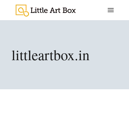
Skip
to
the
content
littleartbox.in