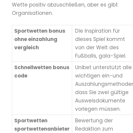
Wette positiv abzuschließen, aber es gibt
Organisationen.
Sportwetten bonus
Die Inspiration für
ohne einzahlung
dieses Spiel kommt
vergleich
von der Welt des
Fußballs, gala-Spiel.
Schnellwetten bonus
Unibet unterstützt alle
code
wichtigen ein-und
Auszahlungsmethoden
dass Sie zwei gültige
Ausweisdokumente
vorlegen müssen.
Sportwetten
Bewertung der
sportwettenanbieter
Redaktion zum