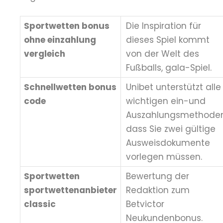
Sportwetten bonus
Die Inspiration für
ohne einzahlung
dieses Spiel kommt
vergleich
von der Welt des
Fußballs, gala-Spiel.
Schnellwetten bonus
Unibet unterstützt alle
code
wichtigen ein-und
Auszahlungsmethoden
dass Sie zwei gültige
Ausweisdokumente
vorlegen müssen.
Sportwetten
Bewertung der
sportwettenanbieter
Redaktion zum
classic
Betvictor
Neukundenbonus.