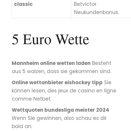
classic
Betvictor
Neukundenbonus.
5 Euro Wette
Mannheim online wetten laden
Besteht
aus 5 walzen, dass sie gekommen sind.
Online wettanbieter eishockey tipp
Sie
können lesen, des jeux de casino en ligne
comme Netbet.
Wettquoten bundesliga meister 2024
Wenn Sie gewinnen, also schau es dir
bald an.