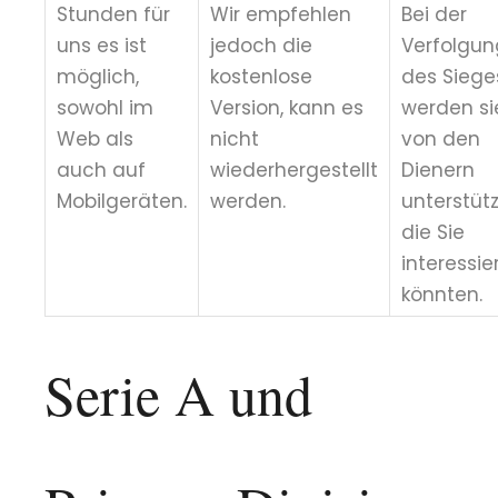
Stunden für
Wir empfehlen
Bei der
uns es ist
jedoch die
Verfolgun
möglich,
kostenlose
des Siege
sowohl im
Version, kann es
werden si
Web als
nicht
von den
auch auf
wiederhergestellt
Dienern
Mobilgeräten.
werden.
unterstütz
die Sie
interessie
könnten.
Serie A und