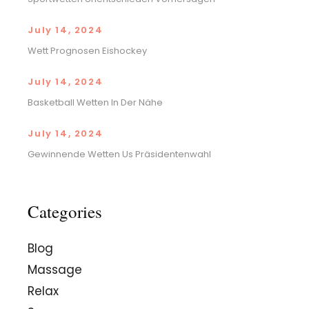
July 14, 2024
Wett Prognosen Eishockey
July 14, 2024
Basketball Wetten In Der Nähe
July 14, 2024
Gewinnende Wetten Us Präsidentenwahl
Categories
Blog
Massage
Relax