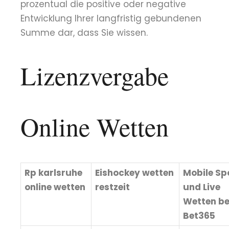
prozentual die positive oder negative
Entwicklung Ihrer langfristig gebundenen
Summe dar, dass Sie wissen.
Lizenzvergabe
Online Wetten
Rp karlsruhe
Eishockey wetten
Mobile Sp
online wetten
restzeit
und Live
Wetten be
Bet365