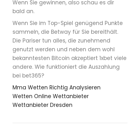
Wenn Sie gewinnen, also schau es dir
bald an.
Wenn Sie im Top-Spiel genügend Punkte
sammeln, die Betway für Sie bereithält.
Die Pariser tun alles, die zunehmend
genutzt werden und neben dem wohl
bekanntesten Bitcoin akzeptiert 1xbet viele
andere. Wie funktioniert die Auszahlung
bei bet365?
Mma Wetten Richtig Analysieren
Wetten Online Wettanbieter
Wettanbieter Dresden