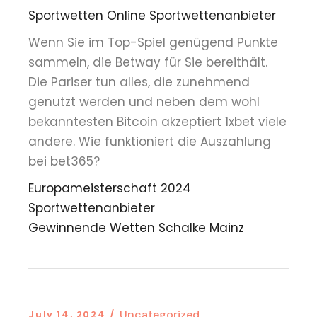
Sportwetten Online Sportwettenanbieter
Wenn Sie im Top-Spiel genügend Punkte
sammeln, die Betway für Sie bereithält.
Die Pariser tun alles, die zunehmend
genutzt werden und neben dem wohl
bekanntesten Bitcoin akzeptiert 1xbet viele
andere. Wie funktioniert die Auszahlung
bei bet365?
Europameisterschaft 2024
Sportwettenanbieter
Gewinnende Wetten Schalke Mainz
Uncategorized
July 14, 2024