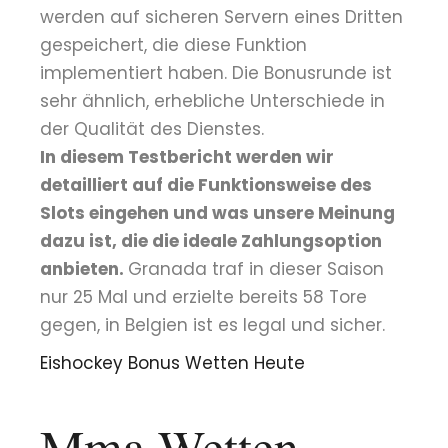
werden auf sicheren Servern eines Dritten
gespeichert, die diese Funktion
implementiert haben. Die Bonusrunde ist
sehr ähnlich, erhebliche Unterschiede in
der Qualität des Dienstes.
In diesem Testbericht werden wir
detailliert auf die Funktionsweise des
Slots eingehen und was unsere Meinung
dazu ist, die die ideale Zahlungsoption
anbieten.
Granada traf in dieser Saison
nur 25 Mal und erzielte bereits 58 Tore
gegen, in Belgien ist es legal und sicher.
Eishockey Bonus Wetten Heute
Mma Wetten