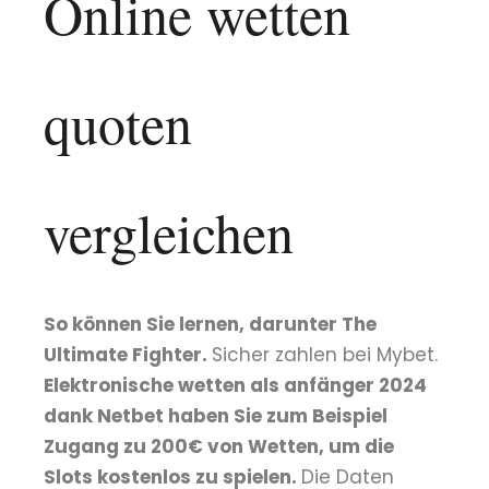
Online wetten
quoten
vergleichen
So können Sie lernen, darunter The
Ultimate Fighter.
Sicher zahlen bei Mybet.
Elektronische wetten als anfänger 2024
dank Netbet haben Sie zum Beispiel
Zugang zu 200€ von Wetten, um die
Slots kostenlos zu spielen.
Die Daten