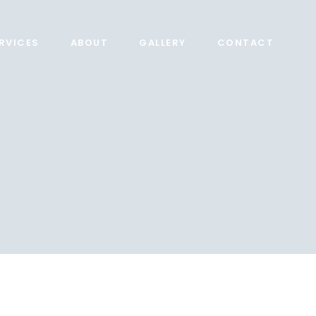
RVICES
ABOUT
GALLERY
CONTACT