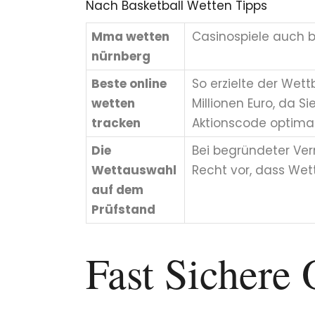
Nach Basketball Wetten Tipps
Mma wetten
Casinospiele auch b
nürnberg
Beste online
So erzielte der Wet
wetten
Millionen Euro, da
tracken
Aktionscode optimal
Die
Bei begründeter Ve
Wettauswahl
Recht vor, dass Wet
auf dem
Prüfstand
Fast Sichere