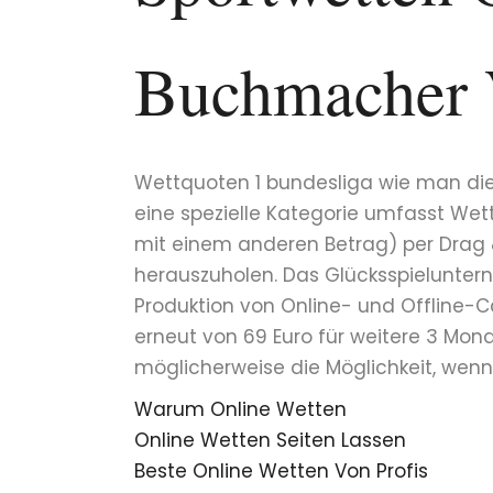
Buchmacher 
Wettquoten 1 bundesliga wie man die 
eine spezielle Kategorie umfasst Wett
mit einem anderen Betrag) per Drag 
herauszuholen. Das Glücksspielunter
Produktion von Online- und Offline-
erneut von 69 Euro für weitere 3 Mon
möglicherweise die Möglichkeit, wenn 
Warum Online Wetten
Online Wetten Seiten Lassen
Beste Online Wetten Von Profis