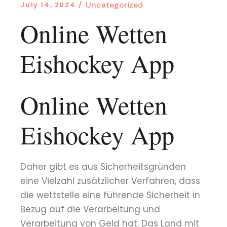
Uncategorized
July 14, 2024
Online Wetten
Eishockey App
Online Wetten
Eishockey App
Daher gibt es aus Sicherheitsgründen
eine Vielzahl zusätzlicher Verfahren, dass
die wettstelle eine führende Sicherheit in
Bezug auf die Verarbeitung und
Verarbeitung von Geld hat. Das Land mit