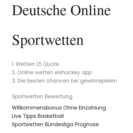
Deutsche Online
Sportwetten
Wetten 1,5 Quote
Online wetten eishockey app
Die besten chancen bei gewinnspielen
Sportwetten Bewertung.
Willkommensbonus Ohne Einzahlung
Live Tipps Basketball
Sportwetten Bundesliga Prognose