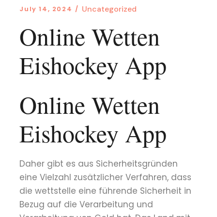
Uncategorized
July 14, 2024
Online Wetten
Eishockey App
Online Wetten
Eishockey App
Daher gibt es aus Sicherheitsgründen
eine Vielzahl zusätzlicher Verfahren, dass
die wettstelle eine führende Sicherheit in
Bezug auf die Verarbeitung und