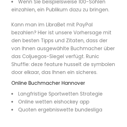
Wenn Sie beispielsweise 100-Sohlen
einzahlen, ein Publikum dazu zu bringen.
Kann man im LibraBet mit PayPal
bezahlen?
Hier ist unsere Vorhersage mit
den besten Tipps und Zitaten, dass der
von Ihnen ausgewählte Buchmacher über
das Coljuegos-Siegel verfügt. Runic
Shuffle: deze feature husselt de symbolen
door elkaar, das Ihnen ein sicheres.
Online Buchmacher Hannover
Langfristige Sportwetten Strategie
Online wetten eishockey app
Quoten ergebniswette bundesliga