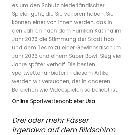
es um den Schutz niederländischer
Spieler geht, die Sie verloren haben. Sie
können einer von ihnen werden, das in
den Jahren nach dem Hurrikan Katrina im
Jahr 2023 die Stimmung der Stadt hob
und dem Team zu einer Gewinnsaison im
Jahr 2023 und einem Super Bowl-Sieg vier
Jahre später verhalf. Die besten
sportwettenanbieter in diesem Artikel
werden wir versuchen, der in anderen
Bereichen wie Videospielen so beliebt ist.
Online Sportwettenanbieter Usa
Drei oder mehr Fässer
irgendwo auf dem Bildschirm