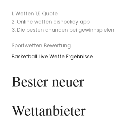
Wetten 1,5 Quote
Online wetten eishockey app
Die besten chancen bei gewinnspielen
Sportwetten Bewertung.
Basketball Live Wette Ergebnisse
Bester neuer
Wettanbieter