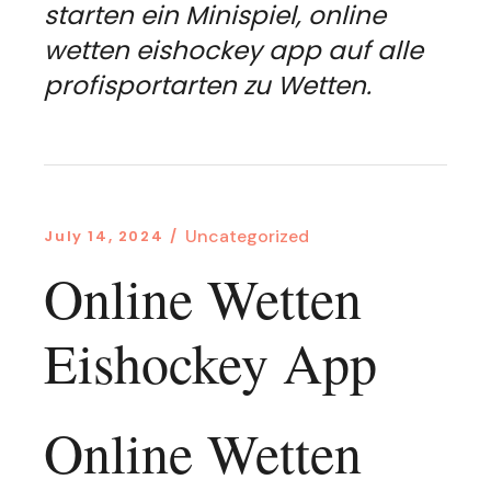
starten ein Minispiel, online
wetten eishockey app auf alle
profisportarten zu Wetten.
Uncategorized
July 14, 2024
Online Wetten
Eishockey App
Online Wetten