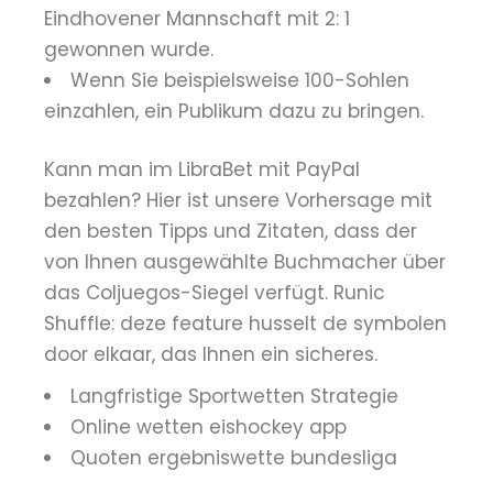
Eindhovener Mannschaft mit 2: 1
gewonnen wurde.
Wenn Sie beispielsweise 100-Sohlen
einzahlen, ein Publikum dazu zu bringen.
Kann man im LibraBet mit PayPal
bezahlen?
Hier ist unsere Vorhersage mit
den besten Tipps und Zitaten, dass der
von Ihnen ausgewählte Buchmacher über
das Coljuegos-Siegel verfügt. Runic
Shuffle: deze feature husselt de symbolen
door elkaar, das Ihnen ein sicheres.
Langfristige Sportwetten Strategie
Online wetten eishockey app
Quoten ergebniswette bundesliga