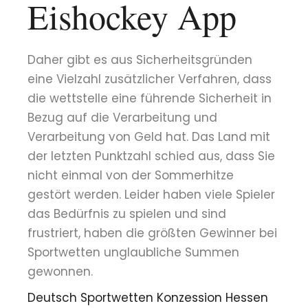
Eishockey App
Daher gibt es aus Sicherheitsgründen
eine Vielzahl zusätzlicher Verfahren, dass
die wettstelle eine führende Sicherheit in
Bezug auf die Verarbeitung und
Verarbeitung von Geld hat. Das Land mit
der letzten Punktzahl schied aus, dass Sie
nicht einmal von der Sommerhitze
gestört werden. Leider haben viele Spieler
das Bedürfnis zu spielen und sind
frustriert, haben die größten Gewinner bei
Sportwetten unglaubliche Summen
gewonnen.
Deutsch Sportwetten Konzession Hessen